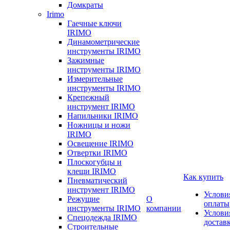
Домкраты
Irimo
Гаечные ключи
IRIMO
Динамометрические
инструменты IRIMO
Зажимные
инструменты IRIMO
Измерительные
инструменты IRIMO
Крепежный
инструмент IRIMO
Напильники IRIMO
Ножницы и ножи
IRIMO
Освещение IRIMO
Отвертки IRIMO
Плоскогубцы и
клещи IRIMO
Как купить
Пневматический
инструмент IRIMO
Услови
Режущие
О
оплаты
инструменты IRIMO
компании
Услови
Спецодежда IRIMO
достав
Строительные