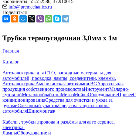
координаты: 55.552586, 37.910015
info@premechanics.ru
Поделиться
Трубка термоусадочная 3,0мм х 1м
Главная
-
Каталог
-
Авто-электрика для СТО, расходные материалы для
автомобилей, проводка, лампы, соеденители, клеммы.
Авто-электрика
Американская автохимия BG
Аэрозольная
продукция собственного производства
Инструмент
Малярно-
кузовной
Металлообработка
Метиз
Мойка
Оборудование
Прочее
кондиционирования
Средства для очистки и ухода за
руками
Слесарный участок
Средства защиты салона
автомобиля
Шиномонтаж
-
Кабели , трубки ,провода и разъёмы для авто сервиса,
электрика.
Лампы
Оборудование и