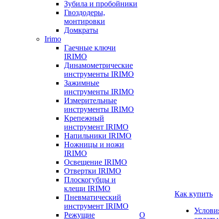
Зубила и пробойники
Гвоздодеры,
монтировки
Домкраты
Irimo
Гаечные ключи
IRIMO
Динамометрические
инструменты IRIMO
Зажимные
инструменты IRIMO
Измерительные
инструменты IRIMO
Крепежный
инструмент IRIMO
Напильники IRIMO
Ножницы и ножи
IRIMO
Освещение IRIMO
Отвертки IRIMO
Плоскогубцы и
клещи IRIMO
Как купить
Пневматический
инструмент IRIMO
Услови
Режущие
О