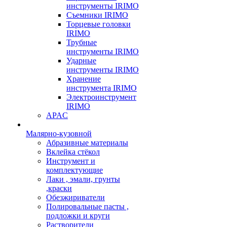
инструменты IRIMO
Съемники IRIMO
Торцевые головки
IRIMO
Трубные
инструменты IRIMO
Ударные
инструменты IRIMO
Хранение
инструмента IRIMO
Электроинструмент
IRIMO
APAC
Малярно-кузовной
Абразивные материалы
Вклейка стёкол
Инструмент и
комплектующие
Лаки , эмали, грунты
,краски
Обезжириватели
Полировальные пасты ,
подложки и круги
Растворители