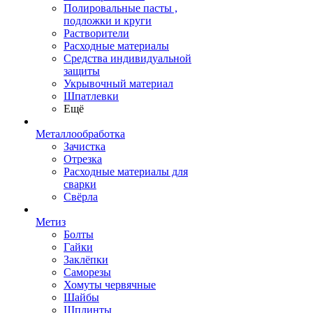
Полировальные пасты ,
подложки и круги
Растворители
Расходные материалы
Средства индивидуальной
защиты
Укрывочный материал
Шпатлевки
Ещё
Металлообработка
Зачистка
Отрезка
Расходные материалы для
сварки
Свёрла
Метиз
Болты
Гайки
Заклёпки
Саморезы
Хомуты червячные
Шайбы
Шплинты