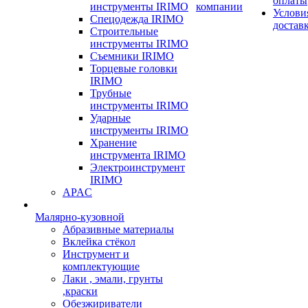
оплаты
инструменты IRIMO
компании
Услови
Спецодежда IRIMO
достав
Строительные
инструменты IRIMO
Съемники IRIMO
Торцевые головки
IRIMO
Трубные
инструменты IRIMO
Ударные
инструменты IRIMO
Хранение
инструмента IRIMO
Электроинструмент
IRIMO
APAC
Малярно-кузовной
Абразивные материалы
Вклейка стёкол
Инструмент и
комплектующие
Лаки , эмали, грунты
,краски
Обезжириватели