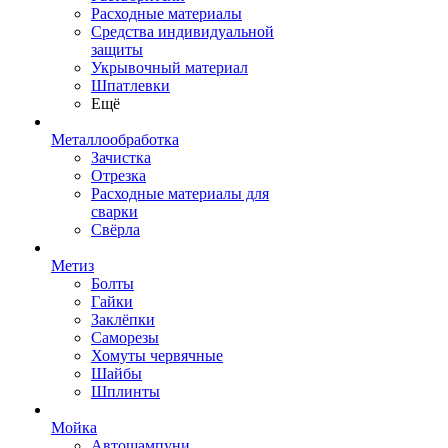
Расходные материалы
Средства индивидуальной
защиты
Укрывочный материал
Шпатлевки
Ещё
Металлообработка
Зачистка
Отрезка
Расходные материалы для
сварки
Свёрла
Метиз
Болты
Гайки
Заклёпки
Саморезы
Хомуты червячные
Шайбы
Шплинты
Мойка
Автошампуни