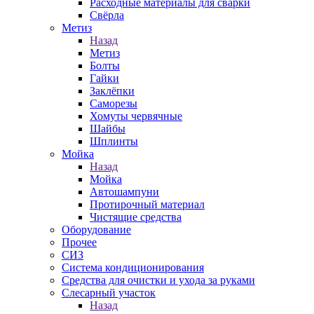
Расходные материалы для сварки
Свёрла
Метиз
Назад
Метиз
Болты
Гайки
Заклёпки
Саморезы
Хомуты червячные
Шайбы
Шплинты
Мойка
Назад
Мойка
Автошампуни
Протирочный материал
Чистящие средства
Оборудование
Прочее
СИЗ
Система кондиционирования
Средства для очистки и ухода за руками
Слесарный участок
Назад