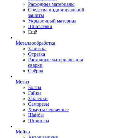
Расходные материалы
Средства индивидуальной
защиты
Укрывочный материал
Шпатлевки
Ещё
Металлообработка
Зачистка
Отрезка
Расходные материалы для
сварки
Свёрла
Метиз
Болты
Гайки
Заклёпки
Саморезы
Хомуты червячные
Шайбы
Шплинты
Мойка
Автошампуни