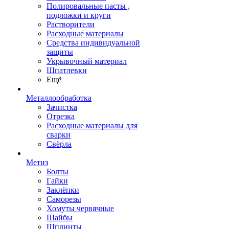
Полировальные пасты ,
подложки и круги
Растворители
Расходные материалы
Средства индивидуальной
защиты
Укрывочный материал
Шпатлевки
Ещё
Металлообработка
Зачистка
Отрезка
Расходные материалы для
сварки
Свёрла
Метиз
Болты
Гайки
Заклёпки
Саморезы
Хомуты червячные
Шайбы
Шплинты