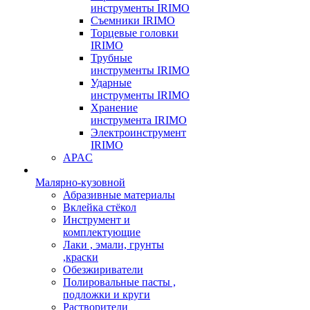
инструменты IRIMO
Съемники IRIMO
Торцевые головки
IRIMO
Трубные
инструменты IRIMO
Ударные
инструменты IRIMO
Хранение
инструмента IRIMO
Электроинструмент
IRIMO
APAC
Малярно-кузовной
Абразивные материалы
Вклейка стёкол
Инструмент и
комплектующие
Лаки , эмали, грунты
,краски
Обезжириватели
Полировальные пасты ,
подложки и круги
Растворители