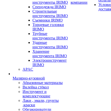
оплаты
инструменты IRIMO
компании
Услови
Спецодежда IRIMO
достав
Строительные
инструменты IRIMO
Съемники IRIMO
Торцевые головки
IRIMO
Трубные
инструменты IRIMO
Ударные
инструменты IRIMO
Хранение
инструмента IRIMO
Электроинструмент
IRIMO
APAC
Малярно-кузовной
Абразивные материалы
Вклейка стёкол
Инструмент и
комплектующие
Лаки , эмали, грунты
,краски
Обезжириватели