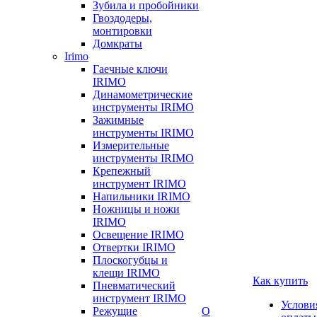
Зубила и пробойники
Гвоздодеры,
монтировки
Домкраты
Irimo
Гаечные ключи
IRIMO
Динамометрические
инструменты IRIMO
Зажимные
инструменты IRIMO
Измерительные
инструменты IRIMO
Крепежный
инструмент IRIMO
Напильники IRIMO
Ножницы и ножи
IRIMO
Освещение IRIMO
Отвертки IRIMO
Плоскогубцы и
клещи IRIMO
Как купить
Пневматический
инструмент IRIMO
Услови
Режущие
О