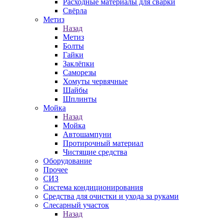
Расходные материалы для сварки
Свёрла
Метиз
Назад
Метиз
Болты
Гайки
Заклёпки
Саморезы
Хомуты червячные
Шайбы
Шплинты
Мойка
Назад
Мойка
Автошампуни
Протирочный материал
Чистящие средства
Оборудование
Прочее
СИЗ
Система кондиционирования
Средства для очистки и ухода за руками
Слесарный участок
Назад