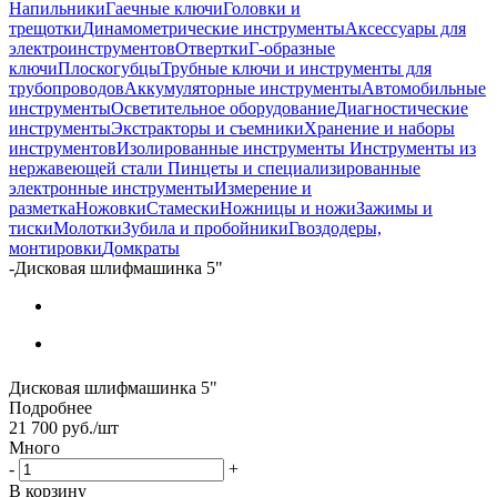
Напильники
Гаечные ключи
Головки и
трещотки
Динамометрические инструменты
Аксессуары для
электроинструментов
Отвертки
Г-образные
ключи
Плоскогубцы
Трубные ключи и инструменты для
трубопроводов
Аккумуляторные инструменты
Автомобильные
инструменты
Осветительное оборудование
Диагностические
инструменты
Экстракторы и съемники
Хранение и наборы
инструментов
Изолированные инструменты
Инструменты из
нержавеющей стали
Пинцеты и специализированные
электронные инструменты
Измерение и
разметка
Ножовки
Стамески
Ножницы и ножи
Зажимы и
тиски
Молотки
Зубила и пробойники
Гвоздодеры,
монтировки
Домкраты
-
Дисковая шлифмашинка 5"
Дисковая шлифмашинка 5"
Подробнее
21 700
руб.
/шт
Много
-
+
В корзину