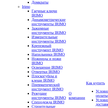
Домкраты
Irimo
Гаечные ключи
IRIMO
Динамометрические
инструменты IRIMO
Зажимные
инструменты IRIMO
Измерительные
инструменты IRIMO
Крепежный
инструмент IRIMO
Напильники IRIMO
Ножницы и ножи
IRIMO
Освещение IRIMO
Отвертки IRIMO
Плоскогубцы и
клещи IRIMO
Как купить
Пневматический
инструмент IRIMO
Услови
Режущие
О
оплаты
инструменты IRIMO
компании
Услови
Спецодежда IRIMO
достав
Строительные