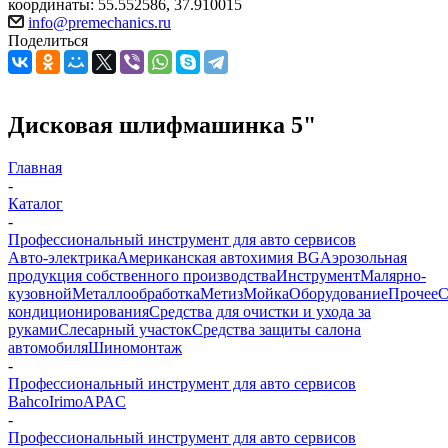
координаты: 55.552586, 37.910015
info@premechanics.ru
Поделиться
Дисковая шлифмашинка 5"
Главная
-
Каталог
-
Профессиональный инструмент для авто сервисов
Авто-электрика
Американская автохимия BG
Аэрозольная
продукция собственного производства
Инструмент
Малярно-
кузовной
Металлообработка
Метиз
Мойка
Оборудование
Прочее
кондиционирования
Средства для очистки и ухода за
руками
Слесарный участок
Средства защиты салона
автомобиля
Шиномонтаж
-
Профессиональный инструмент для авто сервисов
Bahco
Irimo
APAC
-
Профессиональный инструмент для авто сервисов