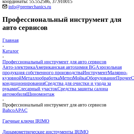
координаты: 55.552586, 37.910015
info@premechanics.ru
Профессиональный инструмент для
авто сервисов
Главная
-
Каталог
-
Профессиональный инструмент для авто сервисов
Авто-электрика
Американская автохимия BG
Аэрозольная
продукция собственного производства
Инструмент
Малярно-
кузовной
Металлообработка
Метиз
Мойка
Оборудование
Прочее
кондиционирования
Средства для очистки и ухода за
руками
Слесарный участок
Средства защиты салона
автомобиля
Шиномонтаж
-
Профессиональный инструмент для авто сервисов
Bahco
APAC
Гаечные ключи IRIMO
Динамометрические инструменты IRIMO