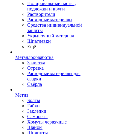
Полировальные пасты ,
подложки и круги
Растворители
Расходные материалы
Средства индивидуальной
защиты
Укрывочный материал
Шпатлевки
Ещё
Металлообработка
Зачистка
Отрезка
Расходные материалы для
сварки
Свёрла
Метиз
Болты
Гайки
Заклёпки
Саморезы
Хомуты червячные
Шайбы
Шплинты