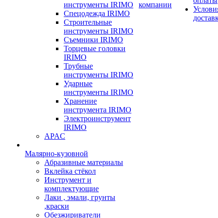
оплаты
инструменты IRIMO
компании
Услови
Спецодежда IRIMO
достав
Строительные
инструменты IRIMO
Съемники IRIMO
Торцевые головки
IRIMO
Трубные
инструменты IRIMO
Ударные
инструменты IRIMO
Хранение
инструмента IRIMO
Электроинструмент
IRIMO
APAC
Малярно-кузовной
Абразивные материалы
Вклейка стёкол
Инструмент и
комплектующие
Лаки , эмали, грунты
,краски
Обезжириватели