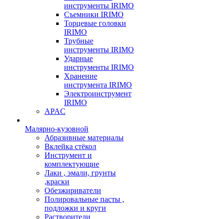
инструменты IRIMO
Съемники IRIMO
Торцевые головки
IRIMO
Трубные
инструменты IRIMO
Ударные
инструменты IRIMO
Хранение
инструмента IRIMO
Электроинструмент
IRIMO
APAC
Малярно-кузовной
Абразивные материалы
Вклейка стёкол
Инструмент и
комплектующие
Лаки , эмали, грунты
,краски
Обезжириватели
Полировальные пасты ,
подложки и круги
Растворители