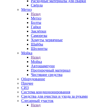
Расходные материалы для сварки
Свёрла
Метиз
Назад
Метиз
Болты
Гайки
Заклёпки
Саморезы
Хомуты червячные
Шайбы
Шплинты
Мойка
Назад
Мойка
Автошампуни
Протирочный материал
Чистящие средства
Оборудование
Прочее
СИЗ
Система кондиционирования
Средства для очистки и ухода за руками
Слесарный участок
Назад