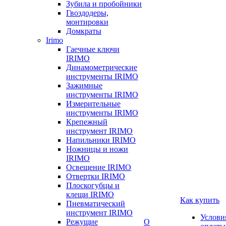
Зубила и пробойники
Гвоздодеры,
монтировки
Домкраты
Irimo
Гаечные ключи
IRIMO
Динамометрические
инструменты IRIMO
Зажимные
инструменты IRIMO
Измерительные
инструменты IRIMO
Крепежный
инструмент IRIMO
Напильники IRIMO
Ножницы и ножи
IRIMO
Освещение IRIMO
Отвертки IRIMO
Плоскогубцы и
клещи IRIMO
Как купить
Пневматический
инструмент IRIMO
Услови
Режущие
О