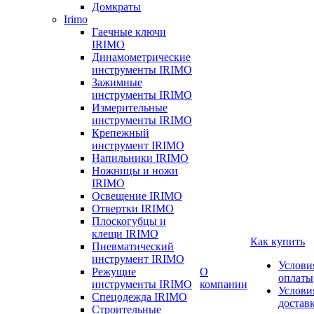
Домкраты
Irimo
Гаечные ключи
IRIMO
Динамометрические
инструменты IRIMO
Зажимные
инструменты IRIMO
Измерительные
инструменты IRIMO
Крепежный
инструмент IRIMO
Напильники IRIMO
Ножницы и ножи
IRIMO
Освещение IRIMO
Отвертки IRIMO
Плоскогубцы и
клещи IRIMO
Как купить
Пневматический
инструмент IRIMO
Услови
Режущие
О
оплаты
инструменты IRIMO
компании
Услови
Спецодежда IRIMO
достав
Строительные