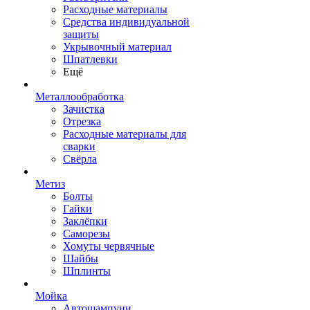
Расходные материалы
Средства индивидуальной
защиты
Укрывочный материал
Шпатлевки
Ещё
Металлообработка
Зачистка
Отрезка
Расходные материалы для
сварки
Свёрла
Метиз
Болты
Гайки
Заклёпки
Саморезы
Хомуты червячные
Шайбы
Шплинты
Мойка
Автошампуни