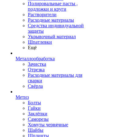
Полировальные пасты ,
подложки и круги
Растворители
Расходные материалы
Средства индивидуальной
защиты
Укрывочный материал
Шпатлевки
Ещё
Металлообработка
Зачистка
Отрезка
Расходные материалы для
сварки
Свёрла
Метиз
Болты
Гайки
Заклёпки
Саморезы
Хомуты червячные
Шайбы
Шплинты