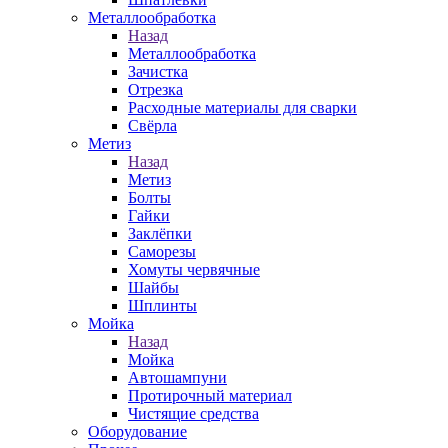
Металлообработка
Назад
Металлообработка
Зачистка
Отрезка
Расходные материалы для сварки
Свёрла
Метиз
Назад
Метиз
Болты
Гайки
Заклёпки
Саморезы
Хомуты червячные
Шайбы
Шплинты
Мойка
Назад
Мойка
Автошампуни
Протирочный материал
Чистящие средства
Оборудование