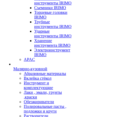
инструменты IRIMO
Съемники IRIMO
Торцевые головки
IRIMO
Трубные
инструменты IRIMO
Ударные
инструменты IRIMO
Хранение
инструмента IRIMO
Электроинструмент
IRIMO
APAC
Малярно-кузовной
Абразивные материалы
Вклейка стёкол
Инструмент и
комплектующие
Лаки , эмали, грунты
,краски
Обезжириватели
Полировальные пасты ,
подложки и круги
Растворители