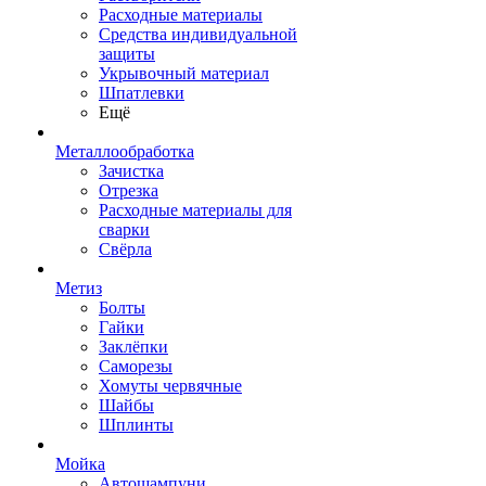
Расходные материалы
Средства индивидуальной
защиты
Укрывочный материал
Шпатлевки
Ещё
Металлообработка
Зачистка
Отрезка
Расходные материалы для
сварки
Свёрла
Метиз
Болты
Гайки
Заклёпки
Саморезы
Хомуты червячные
Шайбы
Шплинты
Мойка
Автошампуни