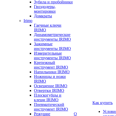
Зубила и пробойники
Гвоздодеры,
монтировки
Домкраты
Irimo
Гаечные ключи
IRIMO
Динамометрические
инструменты IRIMO
Зажимные
инструменты IRIMO
Измерительные
инструменты IRIMO
Крепежный
инструмент IRIMO
Напильники IRIMO
Ножницы и ножи
IRIMO
Освещение IRIMO
Отвертки IRIMO
Плоскогубцы и
клещи IRIMO
Как купить
Пневматический
инструмент IRIMO
Услови
Режущие
О