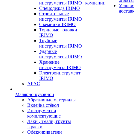
оплаты
инструменты IRIMO
компании
Услови
Спецодежда IRIMO
достав
Строительные
инструменты IRIMO
Съемники IRIMO
Торцевые головки
IRIMO
Трубные
инструменты IRIMO
Ударные
инструменты IRIMO
Хранение
инструмента IRIMO
Электроинструмент
IRIMO
APAC
Малярно-кузовной
Абразивные материалы
Вклейка стёкол
Инструмент и
комплектующие
Лаки , эмали, грунты
,краски
Обезжириватели