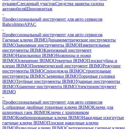
руками
Слесарный участок
Средства защиты салона
автомобиля
Шиномонтаж
-
Профессиональный инструмент для авто сервисов
Bahco
Irimo
APAC
-
Профессиональный инструмент для авто сервисов
Гаечные ключи IRIMO
Динамометрические инструменты
IRIMO
Зажимные инструменты IRIMO
Измерительные
инструменты IRIMO
Крепежный инструмент
IRIMO
Напильники IRIMO
Ножницы и ножи
IRIMO
Освещение IRIMO
Отвертки IRIMO
Плоскогубцы и
клещи IRIMO
Пневматический инструмент IRIMO
Режущие
инструменты IRIMO
Спецодежда IRIMO
Строительные
инструменты IRIMO
Съемники IRIMO
Торцевые головки
IRIMO
Трубные инструменты IRIMO
Ударные инструменты
IRIMO
Хранение инструмента IRIMO
Электроинструмент
IRIMO
-
Профессиональный инструмент для авто сервисов
L-образные двойные торцевые ключи IRIMO
Ключи для
шлицевых гаек IRIMO
Ключи с храповиком
IRIMO
Комбинированные ключи IRIMO
Накидные изогнутые
гаечные ключи IRIMO
Плоские накидные ключи
IRIMO
Разводные ключи IRIMO
Сверхмощные гаечные ключи