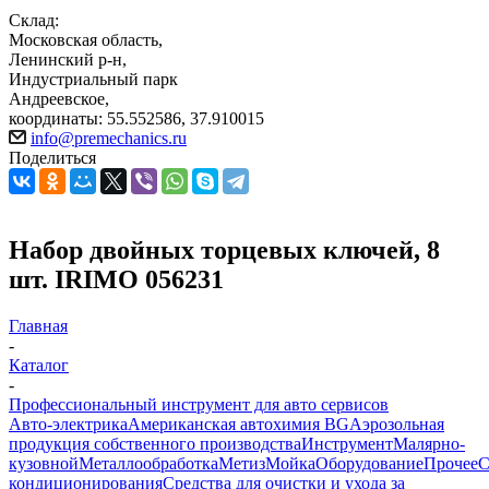
Склад:
Московская область,
Ленинский р-н,
Индустриальный парк
Андреевское,
координаты: 55.552586, 37.910015
info@premechanics.ru
Поделиться
Набор двойных торцевых ключей, 8
шт. IRIMO 056231
Главная
-
Каталог
-
Профессиональный инструмент для авто сервисов
Авто-электрика
Американская автохимия BG
Аэрозольная
продукция собственного производства
Инструмент
Малярно-
кузовной
Металлообработка
Метиз
Мойка
Оборудование
Прочее
кондиционирования
Средства для очистки и ухода за