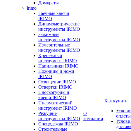
Домкраты
Irimo
Гаечные ключи
IRIMO
Динамометрические
инструменты IRIMO
Зажимные
инструменты IRIMO
Измерительные
инструменты IRIMO
Крепежный
инструмент IRIMO
Напильники IRIMO
Ножницы и ножи
IRIMO
Освещение IRIMO
Отвертки IRIMO
Плоскогубцы и
клещи IRIMO
Как купить
Пневматический
инструмент IRIMO
Услови
Режущие
О
оплаты
инструменты IRIMO
компании
Услови
Спецодежда IRIMO
достав
Строительные