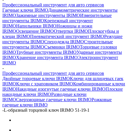
Профессиональный инструмент для авто сервисов
Гаечные ключи IRIMO
Динамометрические инструменты
IRIMO
Зажимные инструменты IRIMO
Измерительные
инструменты IRIMO
Крепежный инструмент
IRIMO
Напильники IRIMO
Ножницы и ножи
IRIMO
Освещение IRIMO
Отвертки IRIMO
Плоскогубцы и
клещи IRIMO
Пневматический инструмент IRIMO
Режущие
инструменты IRIMO
Спецодежда IRIMO
Строительные
инструменты IRIMO
Съемники IRIMO
Торцевые головки
IRIMO
Трубные инструменты IRIMO
Ударные инструменты
IRIMO
Хранение инструмента IRIMO
Электроинструмент
IRIMO
-
Профессиональный инструмент для авто сервисов
Двойные торцевые ключи IRIMO
Ключи для шлицевых гаек
IRIMO
Ключи с храповиком IRIMO
Комбинированные ключи
IRIMO
Накидные изогнутые гаечные ключи IRIMO
Плоские
накидные ключи IRIMO
Разводные ключи
IRIMO
Сверхмощные гаечные ключи IRIMO
Рожковые
гаечные ключи IRIMO
-
L-образный торцевой ключ IRIMO 51-19-1