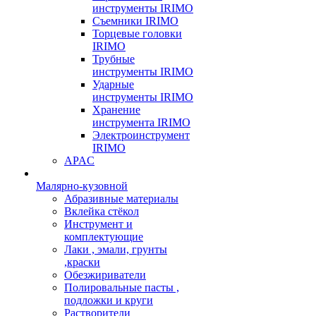
инструменты IRIMO
Съемники IRIMO
Торцевые головки
IRIMO
Трубные
инструменты IRIMO
Ударные
инструменты IRIMO
Хранение
инструмента IRIMO
Электроинструмент
IRIMO
APAC
Малярно-кузовной
Абразивные материалы
Вклейка стёкол
Инструмент и
комплектующие
Лаки , эмали, грунты
,краски
Обезжириватели
Полировальные пасты ,
подложки и круги
Растворители