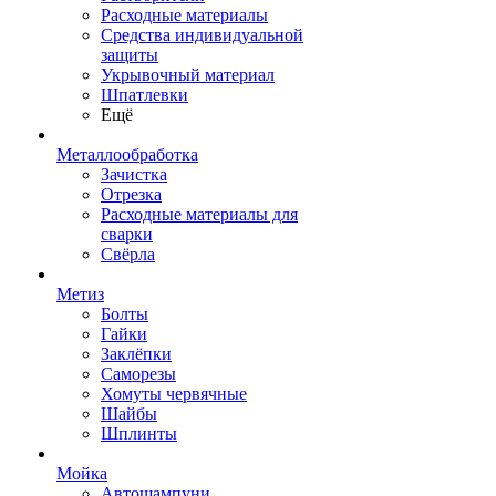
Расходные материалы
Средства индивидуальной
защиты
Укрывочный материал
Шпатлевки
Ещё
Металлообработка
Зачистка
Отрезка
Расходные материалы для
сварки
Свёрла
Метиз
Болты
Гайки
Заклёпки
Саморезы
Хомуты червячные
Шайбы
Шплинты
Мойка
Автошампуни