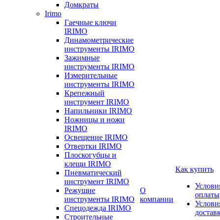
Домкраты
Irimo
Гаечные ключи
IRIMO
Динамометрические
инструменты IRIMO
Зажимные
инструменты IRIMO
Измерительные
инструменты IRIMO
Крепежный
инструмент IRIMO
Напильники IRIMO
Ножницы и ножи
IRIMO
Освещение IRIMO
Отвертки IRIMO
Плоскогубцы и
клещи IRIMO
Как купить
Пневматический
инструмент IRIMO
Услови
Режущие
О
оплаты
инструменты IRIMO
компании
Услови
Спецодежда IRIMO
достав
Строительные