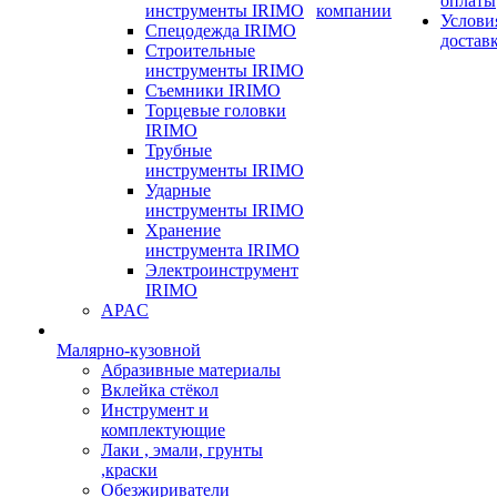
оплаты
инструменты IRIMO
компании
Услови
Спецодежда IRIMO
достав
Строительные
инструменты IRIMO
Съемники IRIMO
Торцевые головки
IRIMO
Трубные
инструменты IRIMO
Ударные
инструменты IRIMO
Хранение
инструмента IRIMO
Электроинструмент
IRIMO
APAC
Малярно-кузовной
Абразивные материалы
Вклейка стёкол
Инструмент и
комплектующие
Лаки , эмали, грунты
,краски
Обезжириватели