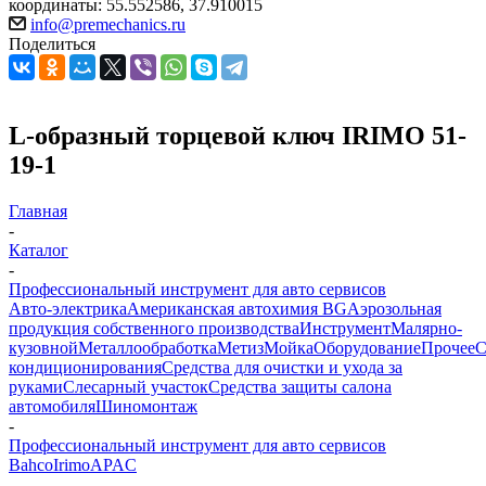
координаты: 55.552586, 37.910015
info@premechanics.ru
Поделиться
L-образный торцевой ключ IRIMO 51-
19-1
Главная
-
Каталог
-
Профессиональный инструмент для авто сервисов
Авто-электрика
Американская автохимия BG
Аэрозольная
продукция собственного производства
Инструмент
Малярно-
кузовной
Металлообработка
Метиз
Мойка
Оборудование
Прочее
кондиционирования
Средства для очистки и ухода за
руками
Слесарный участок
Средства защиты салона
автомобиля
Шиномонтаж
-
Профессиональный инструмент для авто сервисов
Bahco
Irimo
APAC
-