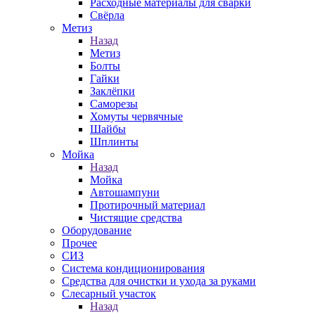
Расходные материалы для сварки
Свёрла
Метиз
Назад
Метиз
Болты
Гайки
Заклёпки
Саморезы
Хомуты червячные
Шайбы
Шплинты
Мойка
Назад
Мойка
Автошампуни
Протирочный материал
Чистящие средства
Оборудование
Прочее
СИЗ
Система кондиционирования
Средства для очистки и ухода за руками
Слесарный участок
Назад