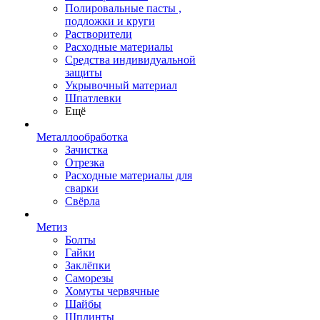
Полировальные пасты ,
подложки и круги
Растворители
Расходные материалы
Средства индивидуальной
защиты
Укрывочный материал
Шпатлевки
Ещё
Металлообработка
Зачистка
Отрезка
Расходные материалы для
сварки
Свёрла
Метиз
Болты
Гайки
Заклёпки
Саморезы
Хомуты червячные
Шайбы
Шплинты