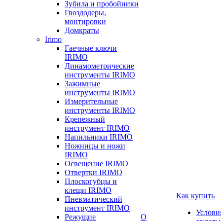
Зубила и пробойники
Гвоздодеры,
монтировки
Домкраты
Irimo
Гаечные ключи
IRIMO
Динамометрические
инструменты IRIMO
Зажимные
инструменты IRIMO
Измерительные
инструменты IRIMO
Крепежный
инструмент IRIMO
Напильники IRIMO
Ножницы и ножи
IRIMO
Освещение IRIMO
Отвертки IRIMO
Плоскогубцы и
клещи IRIMO
Как купить
Пневматический
инструмент IRIMO
Услови
Режущие
О