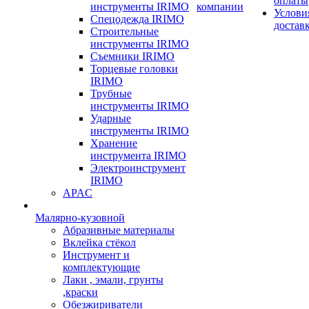
оплаты
инструменты IRIMO
компании
Услови
Спецодежда IRIMO
достав
Строительные
инструменты IRIMO
Съемники IRIMO
Торцевые головки
IRIMO
Трубные
инструменты IRIMO
Ударные
инструменты IRIMO
Хранение
инструмента IRIMO
Электроинструмент
IRIMO
APAC
Малярно-кузовной
Абразивные материалы
Вклейка стёкол
Инструмент и
комплектующие
Лаки , эмали, грунты
,краски
Обезжириватели