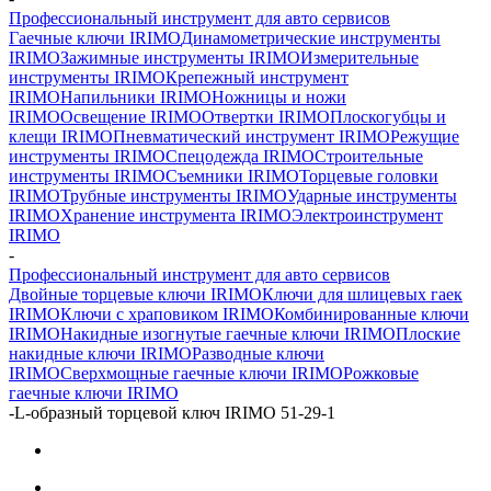
Профессиональный инструмент для авто сервисов
Гаечные ключи IRIMO
Динамометрические инструменты
IRIMO
Зажимные инструменты IRIMO
Измерительные
инструменты IRIMO
Крепежный инструмент
IRIMO
Напильники IRIMO
Ножницы и ножи
IRIMO
Освещение IRIMO
Отвертки IRIMO
Плоскогубцы и
клещи IRIMO
Пневматический инструмент IRIMO
Режущие
инструменты IRIMO
Спецодежда IRIMO
Строительные
инструменты IRIMO
Съемники IRIMO
Торцевые головки
IRIMO
Трубные инструменты IRIMO
Ударные инструменты
IRIMO
Хранение инструмента IRIMO
Электроинструмент
IRIMO
-
Профессиональный инструмент для авто сервисов
Двойные торцевые ключи IRIMO
Ключи для шлицевых гаек
IRIMO
Ключи с храповиком IRIMO
Комбинированные ключи
IRIMO
Накидные изогнутые гаечные ключи IRIMO
Плоские
накидные ключи IRIMO
Разводные ключи
IRIMO
Сверхмощные гаечные ключи IRIMO
Рожковые
гаечные ключи IRIMO
-
L-образный торцевой ключ IRIMO 51-29-1