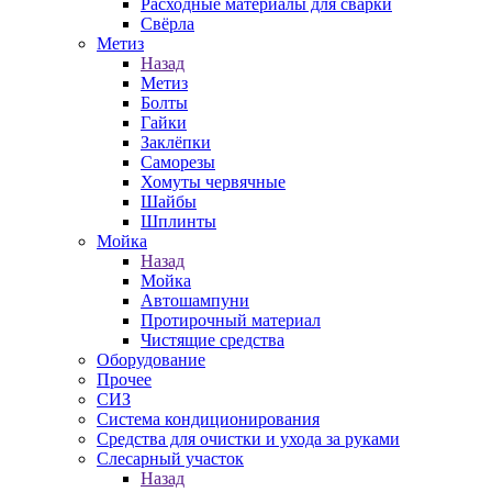
Расходные материалы для сварки
Свёрла
Метиз
Назад
Метиз
Болты
Гайки
Заклёпки
Саморезы
Хомуты червячные
Шайбы
Шплинты
Мойка
Назад
Мойка
Автошампуни
Протирочный материал
Чистящие средства
Оборудование
Прочее
СИЗ
Система кондиционирования
Средства для очистки и ухода за руками
Слесарный участок
Назад