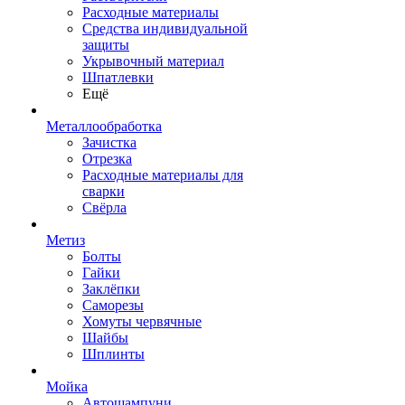
Расходные материалы
Средства индивидуальной
защиты
Укрывочный материал
Шпатлевки
Ещё
Металлообработка
Зачистка
Отрезка
Расходные материалы для
сварки
Свёрла
Метиз
Болты
Гайки
Заклёпки
Саморезы
Хомуты червячные
Шайбы
Шплинты
Мойка
Автошампуни