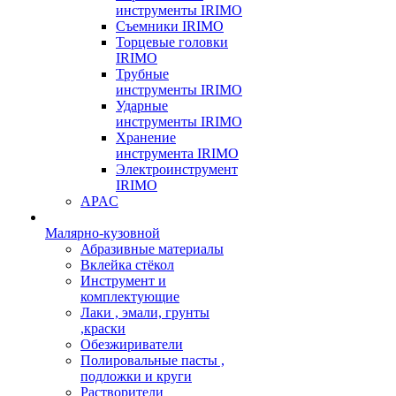
инструменты IRIMO
Съемники IRIMO
Торцевые головки
IRIMO
Трубные
инструменты IRIMO
Ударные
инструменты IRIMO
Хранение
инструмента IRIMO
Электроинструмент
IRIMO
APAC
Малярно-кузовной
Абразивные материалы
Вклейка стёкол
Инструмент и
комплектующие
Лаки , эмали, грунты
,краски
Обезжириватели
Полировальные пасты ,
подложки и круги
Растворители