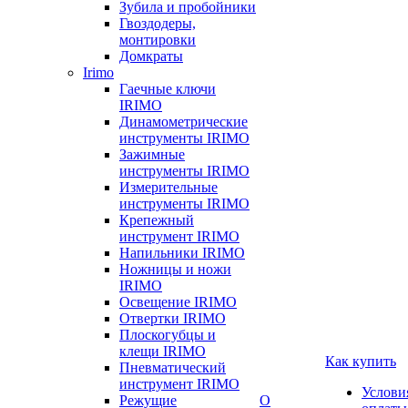
Зубила и пробойники
Гвоздодеры,
монтировки
Домкраты
Irimo
Гаечные ключи
IRIMO
Динамометрические
инструменты IRIMO
Зажимные
инструменты IRIMO
Измерительные
инструменты IRIMO
Крепежный
инструмент IRIMO
Напильники IRIMO
Ножницы и ножи
IRIMO
Освещение IRIMO
Отвертки IRIMO
Плоскогубцы и
клещи IRIMO
Как купить
Пневматический
инструмент IRIMO
Услови
Режущие
О