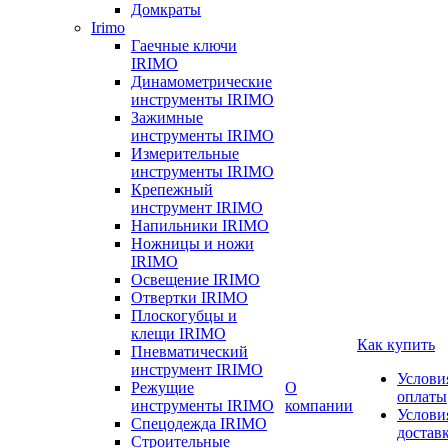
Домкраты
Irimo
Гаечные ключи
IRIMO
Динамометрические
инструменты IRIMO
Зажимные
инструменты IRIMO
Измерительные
инструменты IRIMO
Крепежный
инструмент IRIMO
Напильники IRIMO
Ножницы и ножи
IRIMO
Освещение IRIMO
Отвертки IRIMO
Плоскогубцы и
клещи IRIMO
Как купить
Пневматический
инструмент IRIMO
Услови
Режущие
О
оплаты
инструменты IRIMO
компании
Услови
Спецодежда IRIMO
достав
Строительные