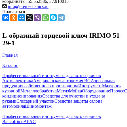
координаты: 55.552586, 37.910015
info@premechanics.ru
Поделиться
L-образный торцевой ключ IRIMO 51-
29-1
Главная
-
Каталог
-
Профессиональный инструмент для авто сервисов
Авто-электрика
Американская автохимия BG
Аэрозольная
продукция собственного производства
Инструмент
Малярно-
кузовной
Металлообработка
Метиз
Мойка
Оборудование
Прочее
кондиционирования
Средства для очистки и ухода за
руками
Слесарный участок
Средства защиты салона
автомобиля
Шиномонтаж
-
Профессиональный инструмент для авто сервисов
Bahco
Irimo
APAC
-