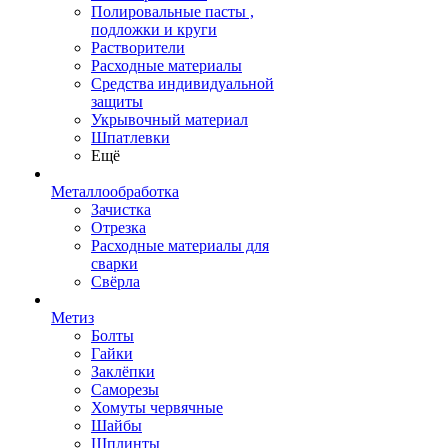
Полировальные пасты ,
подложки и круги
Растворители
Расходные материалы
Средства индивидуальной
защиты
Укрывочный материал
Шпатлевки
Ещё
Металлообработка
Зачистка
Отрезка
Расходные материалы для
сварки
Свёрла
Метиз
Болты
Гайки
Заклёпки
Саморезы
Хомуты червячные
Шайбы
Шплинты