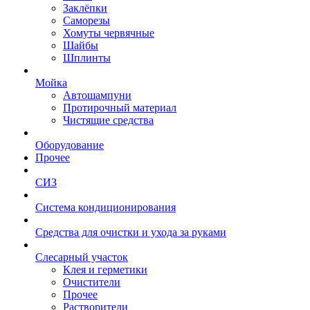
Заклёпки
Саморезы
Хомуты червячные
Шайбы
Шплинты
Мойка
Автошампуни
Протирочный материал
Чистящие средства
Оборудование
Прочее
СИЗ
Система кондиционирования
Средства для очистки и ухода за руками
Слесарный участок
Клея и герметики
Очистители
Прочее
Растворители