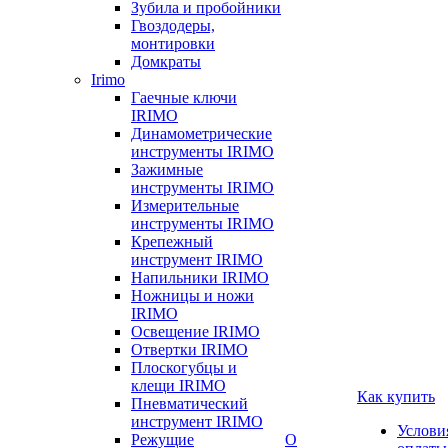
Зубила и пробойники
Гвоздодеры,
монтировки
Домкраты
Irimo
Гаечные ключи
IRIMO
Динамометрические
инструменты IRIMO
Зажимные
инструменты IRIMO
Измерительные
инструменты IRIMO
Крепежный
инструмент IRIMO
Напильники IRIMO
Ножницы и ножи
IRIMO
Освещение IRIMO
Отвертки IRIMO
Плоскогубцы и
клещи IRIMO
Как купить
Пневматический
инструмент IRIMO
Услови
Режущие
О