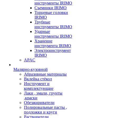
инструменты IRIMO
Съемники IRIMO
Торцевые головки
IRIMO
Трубные
инструменты IRIMO
Ударные
инструменты IRIMO
Хранение
инструмента IRIMO
Электроинструмент
IRIMO
APAC
Малярно-кузовной
Абразивные материалы
Вклейка стёкол
Инструмент и
комплектующие
Лаки , эмали, грунты
,краски
Обезжириватели
Полировальные пасты ,
подложки и круги
Растворители