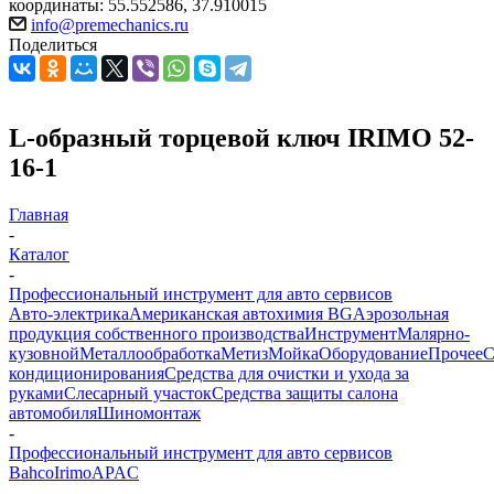
координаты: 55.552586, 37.910015
info@premechanics.ru
Поделиться
L-образный торцевой ключ IRIMO 52-
16-1
Главная
-
Каталог
-
Профессиональный инструмент для авто сервисов
Авто-электрика
Американская автохимия BG
Аэрозольная
продукция собственного производства
Инструмент
Малярно-
кузовной
Металлообработка
Метиз
Мойка
Оборудование
Прочее
кондиционирования
Средства для очистки и ухода за
руками
Слесарный участок
Средства защиты салона
автомобиля
Шиномонтаж
-
Профессиональный инструмент для авто сервисов
Bahco
Irimo
APAC
-