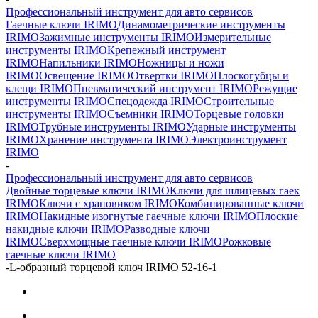
Профессиональный инструмент для авто сервисов
Гаечные ключи IRIMO
Динамометрические инструменты
IRIMO
Зажимные инструменты IRIMO
Измерительные
инструменты IRIMO
Крепежный инструмент
IRIMO
Напильники IRIMO
Ножницы и ножи
IRIMO
Освещение IRIMO
Отвертки IRIMO
Плоскогубцы и
клещи IRIMO
Пневматический инструмент IRIMO
Режущие
инструменты IRIMO
Спецодежда IRIMO
Строительные
инструменты IRIMO
Съемники IRIMO
Торцевые головки
IRIMO
Трубные инструменты IRIMO
Ударные инструменты
IRIMO
Хранение инструмента IRIMO
Электроинструмент
IRIMO
-
Профессиональный инструмент для авто сервисов
Двойные торцевые ключи IRIMO
Ключи для шлицевых гаек
IRIMO
Ключи с храповиком IRIMO
Комбинированные ключи
IRIMO
Накидные изогнутые гаечные ключи IRIMO
Плоские
накидные ключи IRIMO
Разводные ключи
IRIMO
Сверхмощные гаечные ключи IRIMO
Рожковые
гаечные ключи IRIMO
-
L-образный торцевой ключ IRIMO 52-16-1