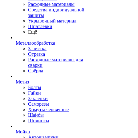
Расходные материалы
Средства индивидуальной
защиты
Укрывочный материал
Шпатлевки
Ещё
Металлообработка
Зачистка
Отрезка
Расходные материалы для
сварки
Свёрла
Метиз
Болты
Гайки
Заклёпки
Саморезы
Хомуты червячные
Шайбы
Шплинты
Мойка
Автошампуни