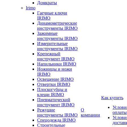
Домкраты
Irimo
Гаечные ключи
IRIMO
Динамометрические
инструменты IRIMO
Зажимные
инструменты IRIMO
Измерительные
инструменты IRIMO
Крепежный
инструмент IRIMO
Напильники IRIMO
Ножницы и ножи
IRIMO
Освещение IRIMO
Отвертки IRIMO
Плоскогубцы и
клещи IRIMO
Как купить
Пневматический
инструмент IRIMO
Услови
Режущие
О
оплаты
инструменты IRIMO
компании
Услови
Спецодежда IRIMO
достав
Строительные