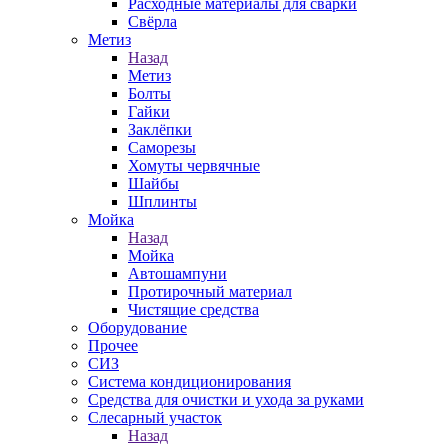
Расходные материалы для сварки
Свёрла
Метиз
Назад
Метиз
Болты
Гайки
Заклёпки
Саморезы
Хомуты червячные
Шайбы
Шплинты
Мойка
Назад
Мойка
Автошампуни
Протирочный материал
Чистящие средства
Оборудование
Прочее
СИЗ
Система кондиционирования
Средства для очистки и ухода за руками
Слесарный участок
Назад