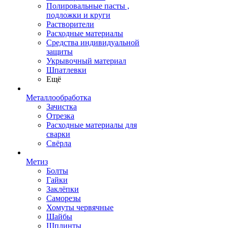
Полировальные пасты ,
подложки и круги
Растворители
Расходные материалы
Средства индивидуальной
защиты
Укрывочный материал
Шпатлевки
Ещё
Металлообработка
Зачистка
Отрезка
Расходные материалы для
сварки
Свёрла
Метиз
Болты
Гайки
Заклёпки
Саморезы
Хомуты червячные
Шайбы
Шплинты