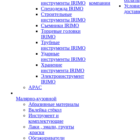
оплаты
инструменты IRIMO
компании
Услови
Спецодежда IRIMO
достав
Строительные
инструменты IRIMO
Съемники IRIMO
Торцевые головки
IRIMO
Трубные
инструменты IRIMO
Ударные
инструменты IRIMO
Хранение
инструмента IRIMO
Электроинструмент
IRIMO
APAC
Малярно-кузовной
Абразивные материалы
Вклейка стёкол
Инструмент и
комплектующие
Лаки , эмали, грунты
,краски
Обезжириватели