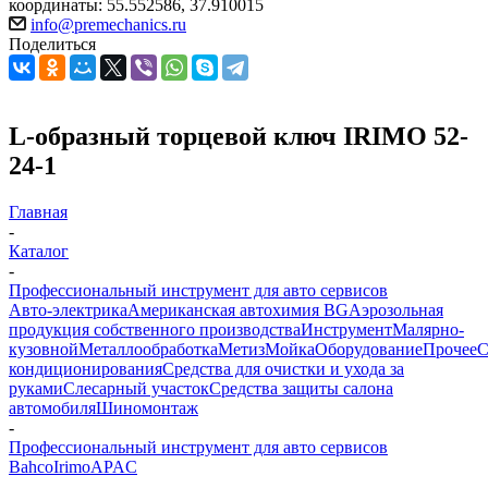
координаты: 55.552586, 37.910015
info@premechanics.ru
Поделиться
L-образный торцевой ключ IRIMO 52-
24-1
Главная
-
Каталог
-
Профессиональный инструмент для авто сервисов
Авто-электрика
Американская автохимия BG
Аэрозольная
продукция собственного производства
Инструмент
Малярно-
кузовной
Металлообработка
Метиз
Мойка
Оборудование
Прочее
кондиционирования
Средства для очистки и ухода за
руками
Слесарный участок
Средства защиты салона
автомобиля
Шиномонтаж
-
Профессиональный инструмент для авто сервисов
Bahco
Irimo
APAC
-