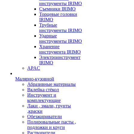
инструменты IRIMO
Съемники IRIMO
Торцевые головки
IRIMO
Трубные
инструменты IRIMO
Ударные
инструменты IRIMO
Хранение
инструмента IRIMO
Электроинструмент
IRIMO
APAC
Малярно-кузовной
Абразивные материалы
Вклейка стёкол
Инструмент и
комплектующие
Лаки , эмали, грунты
,краски
Обезжириватели
Полировальные пасты ,
подложки и круги
Растворители