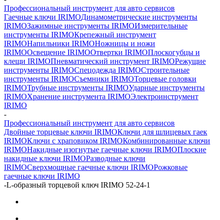
Профессиональный инструмент для авто сервисов
Гаечные ключи IRIMO
Динамометрические инструменты
IRIMO
Зажимные инструменты IRIMO
Измерительные
инструменты IRIMO
Крепежный инструмент
IRIMO
Напильники IRIMO
Ножницы и ножи
IRIMO
Освещение IRIMO
Отвертки IRIMO
Плоскогубцы и
клещи IRIMO
Пневматический инструмент IRIMO
Режущие
инструменты IRIMO
Спецодежда IRIMO
Строительные
инструменты IRIMO
Съемники IRIMO
Торцевые головки
IRIMO
Трубные инструменты IRIMO
Ударные инструменты
IRIMO
Хранение инструмента IRIMO
Электроинструмент
IRIMO
-
Профессиональный инструмент для авто сервисов
Двойные торцевые ключи IRIMO
Ключи для шлицевых гаек
IRIMO
Ключи с храповиком IRIMO
Комбинированные ключи
IRIMO
Накидные изогнутые гаечные ключи IRIMO
Плоские
накидные ключи IRIMO
Разводные ключи
IRIMO
Сверхмощные гаечные ключи IRIMO
Рожковые
гаечные ключи IRIMO
-
L-образный торцевой ключ IRIMO 52-24-1