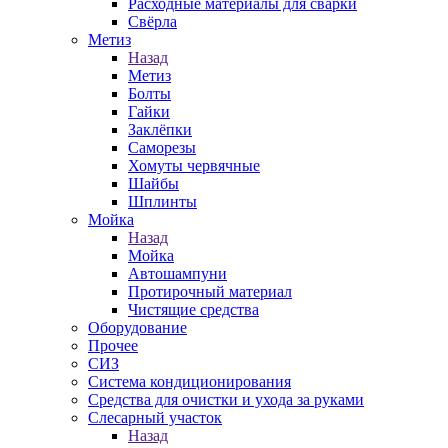
Расходные материалы для сварки
Свёрла
Метиз
Назад
Метиз
Болты
Гайки
Заклёпки
Саморезы
Хомуты червячные
Шайбы
Шплинты
Мойка
Назад
Мойка
Автошампуни
Протирочный материал
Чистящие средства
Оборудование
Прочее
СИЗ
Система кондиционирования
Средства для очистки и ухода за руками
Слесарный участок
Назад