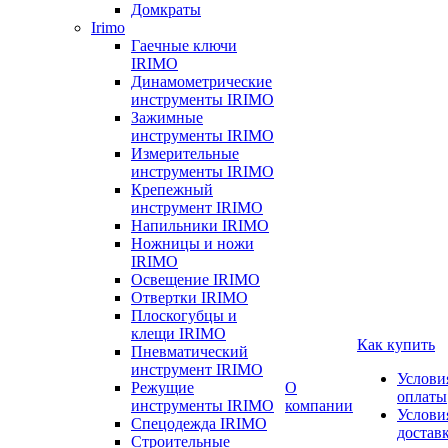
Домкраты
Irimo
Гаечные ключи
IRIMO
Динамометрические
инструменты IRIMO
Зажимные
инструменты IRIMO
Измерительные
инструменты IRIMO
Крепежный
инструмент IRIMO
Напильники IRIMO
Ножницы и ножи
IRIMO
Освещение IRIMO
Отвертки IRIMO
Плоскогубцы и
клещи IRIMO
Как купить
Пневматический
инструмент IRIMO
Услови
Режущие
О
оплаты
инструменты IRIMO
компании
Услови
Спецодежда IRIMO
достав
Строительные