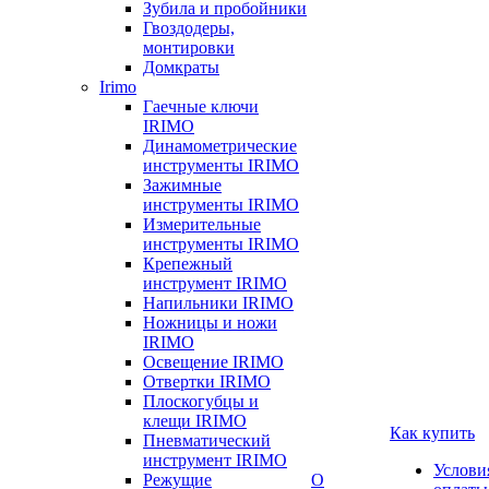
Зубила и пробойники
Гвоздодеры,
монтировки
Домкраты
Irimo
Гаечные ключи
IRIMO
Динамометрические
инструменты IRIMO
Зажимные
инструменты IRIMO
Измерительные
инструменты IRIMO
Крепежный
инструмент IRIMO
Напильники IRIMO
Ножницы и ножи
IRIMO
Освещение IRIMO
Отвертки IRIMO
Плоскогубцы и
клещи IRIMO
Как купить
Пневматический
инструмент IRIMO
Услови
Режущие
О