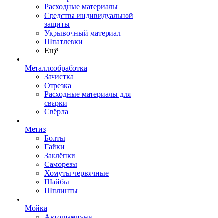
Расходные материалы
Средства индивидуальной
защиты
Укрывочный материал
Шпатлевки
Ещё
Металлообработка
Зачистка
Отрезка
Расходные материалы для
сварки
Свёрла
Метиз
Болты
Гайки
Заклёпки
Саморезы
Хомуты червячные
Шайбы
Шплинты
Мойка
Автошампуни