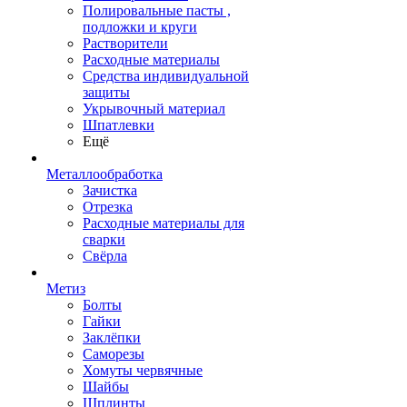
Полировальные пасты ,
подложки и круги
Растворители
Расходные материалы
Средства индивидуальной
защиты
Укрывочный материал
Шпатлевки
Ещё
Металлообработка
Зачистка
Отрезка
Расходные материалы для
сварки
Свёрла
Метиз
Болты
Гайки
Заклёпки
Саморезы
Хомуты червячные
Шайбы
Шплинты