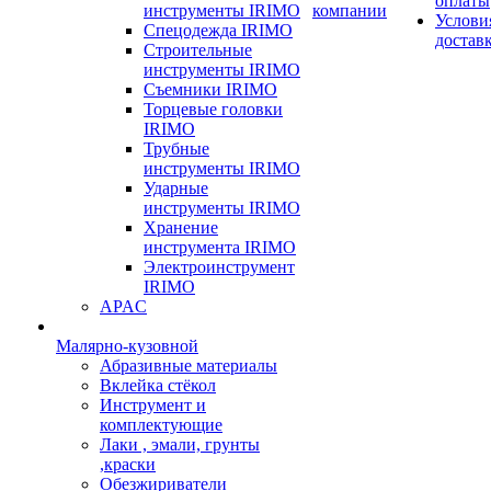
оплаты
инструменты IRIMO
компании
Услови
Спецодежда IRIMO
достав
Строительные
инструменты IRIMO
Съемники IRIMO
Торцевые головки
IRIMO
Трубные
инструменты IRIMO
Ударные
инструменты IRIMO
Хранение
инструмента IRIMO
Электроинструмент
IRIMO
APAC
Малярно-кузовной
Абразивные материалы
Вклейка стёкол
Инструмент и
комплектующие
Лаки , эмали, грунты
,краски
Обезжириватели