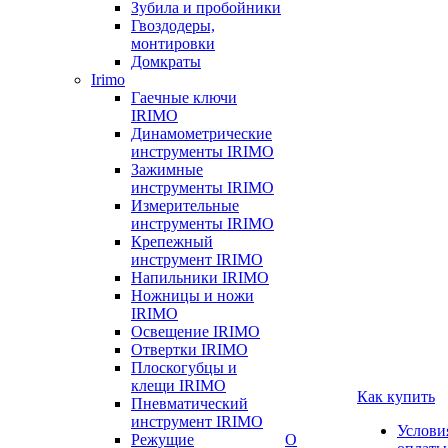
Зубила и пробойники
Гвоздодеры,
монтировки
Домкраты
Irimo
Гаечные ключи
IRIMO
Динамометрические
инструменты IRIMO
Зажимные
инструменты IRIMO
Измерительные
инструменты IRIMO
Крепежный
инструмент IRIMO
Напильники IRIMO
Ножницы и ножи
IRIMO
Освещение IRIMO
Отвертки IRIMO
Плоскогубцы и
клещи IRIMO
Как купить
Пневматический
инструмент IRIMO
Услови
Режущие
О