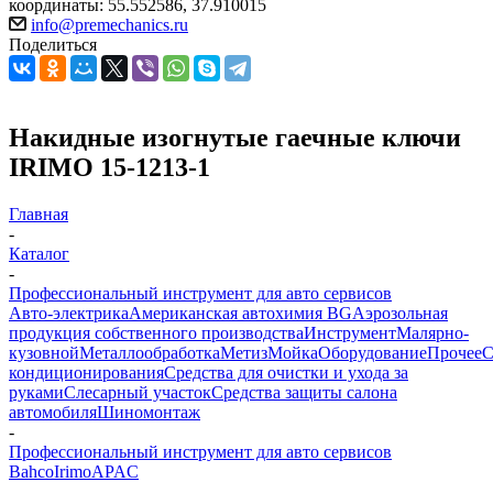
координаты: 55.552586, 37.910015
info@premechanics.ru
Поделиться
Накидные изогнутые гаечные ключи
IRIMO 15-1213-1
Главная
-
Каталог
-
Профессиональный инструмент для авто сервисов
Авто-электрика
Американская автохимия BG
Аэрозольная
продукция собственного производства
Инструмент
Малярно-
кузовной
Металлообработка
Метиз
Мойка
Оборудование
Прочее
кондиционирования
Средства для очистки и ухода за
руками
Слесарный участок
Средства защиты салона
автомобиля
Шиномонтаж
-
Профессиональный инструмент для авто сервисов
Bahco
Irimo
APAC
-