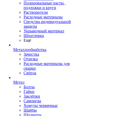
Полировальные пасты ,
подложки и круги
Растворители
Расходные материалы
Средства индивидуальной
защиты
Укрывочный материал
Шпатлевки
Ещё
Металлообработка
Зачистка
Отрезка
Расходные материалы для
сварки
Свёрла
Метиз
Болты
Гайки
Заклёпки
Саморезы
Хомуты червячные
Шайбы
Шплинты