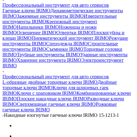
Профессиональный инструмент для авто сервисов
Гаечные ключи IRIMO
Динамометрические инструменты
IRIMO
Зажимные инструменты IRIMO
Измерительные
инструменты IRIMO
Крепежный инструмент
IRIMO
Напильники IRIMO
Ножницы и ножи
IRIMO
Освещение IRIMO
Отвертки IRIMO
Плоскогубцы и
клещи IRIMO
Пневматический инструмент IRIMO
Режущие
инструменты IRIMO
Спецодежда IRIMO
Строительные
инструменты IRIMO
Съемники IRIMO
Торцевые головки
IRIMO
Трубные инструменты IRIMO
Ударные инструменты
IRIMO
Хранение инструмента IRIMO
Электроинструмент
IRIMO
-
Профессиональный инструмент для авто сервисов
L-образные двойные торцевые ключи IRIMO
Двойные
торцевые ключи IRIMO
Ключи для шлицевых гаек
IRIMO
Ключи с храповиком IRIMO
Комбинированные ключи
IRIMO
Плоские накидные ключи IRIMO
Разводные ключи
IRIMO
Сверхмощные гаечные ключи IRIMO
Рожковые
гаечные ключи IRIMO
-
Накидные изогнутые гаечные ключи IRIMO 15-1213-1