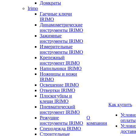
Домкраты
Irimo
Гаечные ключи
IRIMO
Динамометрические
инструменты IRIMO
Зажимные
инструменты IRIMO
Измерительные
инструменты IRIMO
Крепежный
инструмент IRIMO
Напильники IRIMO
Ножницы и ножи
IRIMO
Освещение IRIMO
Отвертки IRIMO
Плоскогубцы и
клещи IRIMO
Как купить
Пневматический
инструмент IRIMO
Услови
Режущие
О
оплаты
инструменты IRIMO
компании
Услови
Спецодежда IRIMO
достав
Строительные