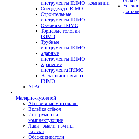
оплаты
инструменты IRIMO
компании
Услови
Спецодежда IRIMO
достав
Строительные
инструменты IRIMO
Съемники IRIMO
Торцевые головки
IRIMO
Трубные
инструменты IRIMO
Ударные
инструменты IRIMO
Хранение
инструмента IRIMO
Электроинструмент
IRIMO
APAC
Малярно-кузовной
Абразивные материалы
Вклейка стёкол
Инструмент и
комплектующие
Лаки , эмали, грунты
,краски
Обезжириватели