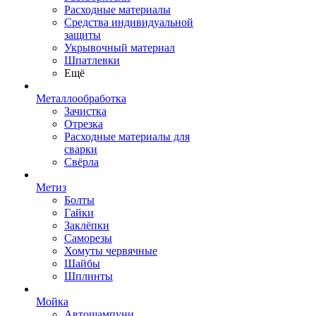
Расходные материалы
Средства индивидуальной
защиты
Укрывочный материал
Шпатлевки
Ещё
Металлообработка
Зачистка
Отрезка
Расходные материалы для
сварки
Свёрла
Метиз
Болты
Гайки
Заклёпки
Саморезы
Хомуты червячные
Шайбы
Шплинты
Мойка
Автошампуни