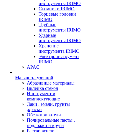
инструменты IRIMO
Съемники IRIMO
Торцевые головки
IRIMO
Трубные
инструменты IRIMO
Ударные
инструменты IRIMO
Хранение
инструмента IRIMO
Электроинструмент
IRIMO
APAC
Малярно-кузовной
Абразивные материалы
Вклейка стёкол
Инструмент и
комплектующие
Лаки , эмали, грунты
,краски
Обезжириватели
Полировальные пасты ,
подложки и круги
Растворители