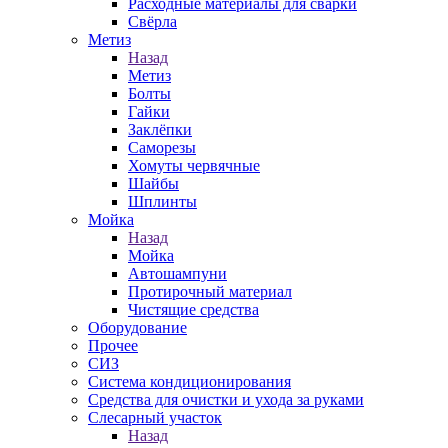
Расходные материалы для сварки
Свёрла
Метиз
Назад
Метиз
Болты
Гайки
Заклёпки
Саморезы
Хомуты червячные
Шайбы
Шплинты
Мойка
Назад
Мойка
Автошампуни
Протирочный материал
Чистящие средства
Оборудование
Прочее
СИЗ
Система кондиционирования
Средства для очистки и ухода за руками
Слесарный участок
Назад