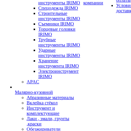
оплаты
инструменты IRIMO
компании
Услови
Спецодежда IRIMO
достав
Строительные
инструменты IRIMO
Съемники IRIMO
Торцевые головки
IRIMO
Трубные
инструменты IRIMO
Ударные
инструменты IRIMO
Хранение
инструмента IRIMO
Электроинструмент
IRIMO
APAC
Малярно-кузовной
Абразивные материалы
Вклейка стёкол
Инструмент и
комплектующие
Лаки , эмали, грунты
,краски
Обезжириватели