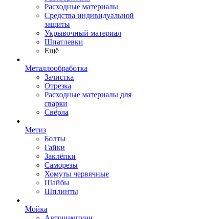
Расходные материалы
Средства индивидуальной
защиты
Укрывочный материал
Шпатлевки
Ещё
Металлообработка
Зачистка
Отрезка
Расходные материалы для
сварки
Свёрла
Метиз
Болты
Гайки
Заклёпки
Саморезы
Хомуты червячные
Шайбы
Шплинты
Мойка
Автошампуни