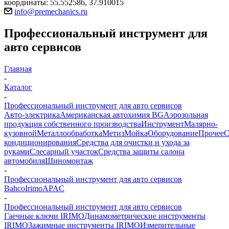
координаты: 55.552586, 37.910015
info@premechanics.ru
Профессиональный инструмент для
авто сервисов
Главная
-
Каталог
-
Профессиональный инструмент для авто сервисов
Авто-электрика
Американская автохимия BG
Аэрозольная
продукция собственного производства
Инструмент
Малярно-
кузовной
Металлообработка
Метиз
Мойка
Оборудование
Прочее
кондиционирования
Средства для очистки и ухода за
руками
Слесарный участок
Средства защиты салона
автомобиля
Шиномонтаж
-
Профессиональный инструмент для авто сервисов
Bahco
Irimo
APAC
-
Профессиональный инструмент для авто сервисов
Гаечные ключи IRIMO
Динамометрические инструменты
IRIMO
Зажимные инструменты IRIMO
Измерительные