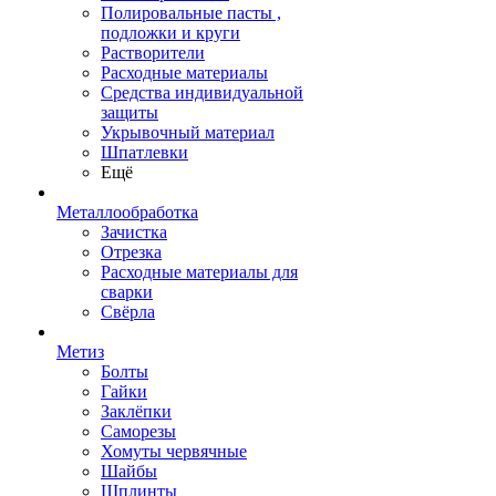
Полировальные пасты ,
подложки и круги
Растворители
Расходные материалы
Средства индивидуальной
защиты
Укрывочный материал
Шпатлевки
Ещё
Металлообработка
Зачистка
Отрезка
Расходные материалы для
сварки
Свёрла
Метиз
Болты
Гайки
Заклёпки
Саморезы
Хомуты червячные
Шайбы
Шплинты