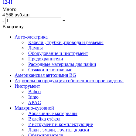
12-H
Много
4 568
руб.
/шт
-
+
В корзину
Авто-электрика
Кабели , трубки ,провода и разъёмы
Лампы
Оборудование и инструмент
Предохранители
Расходные материалы для пайки
Стяжки пластиковые
Американская автохимия BG
Аэрозольная продукция собственного производства
Инструмент
Bahco
Irimo
APAC
Малярно-кузовной
Абразивные материалы
Вклейка стёкол
Инструмент и комплектующие
Лаки , эмали, грунты ,краски
Обезжириватели