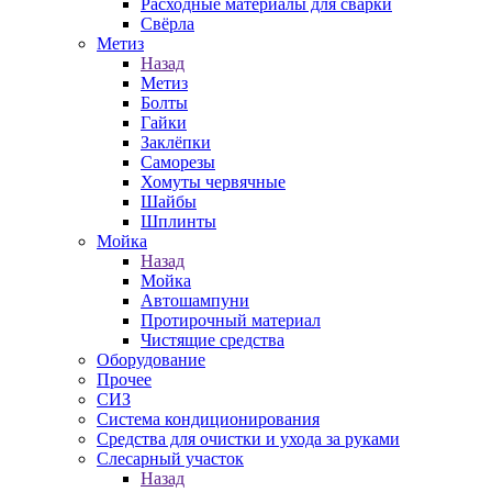
Расходные материалы для сварки
Свёрла
Метиз
Назад
Метиз
Болты
Гайки
Заклёпки
Саморезы
Хомуты червячные
Шайбы
Шплинты
Мойка
Назад
Мойка
Автошампуни
Протирочный материал
Чистящие средства
Оборудование
Прочее
СИЗ
Система кондиционирования
Средства для очистки и ухода за руками
Слесарный участок
Назад