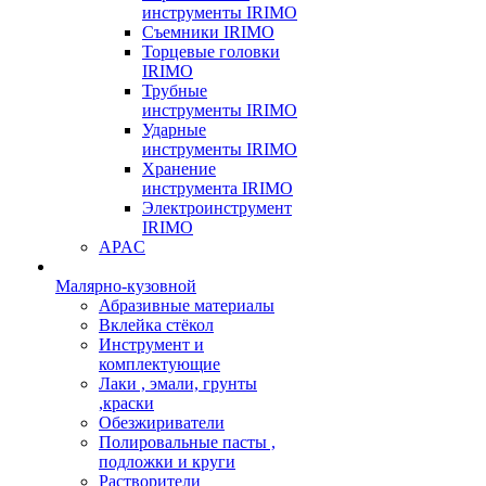
инструменты IRIMO
Съемники IRIMO
Торцевые головки
IRIMO
Трубные
инструменты IRIMO
Ударные
инструменты IRIMO
Хранение
инструмента IRIMO
Электроинструмент
IRIMO
APAC
Малярно-кузовной
Абразивные материалы
Вклейка стёкол
Инструмент и
комплектующие
Лаки , эмали, грунты
,краски
Обезжириватели
Полировальные пасты ,
подложки и круги
Растворители