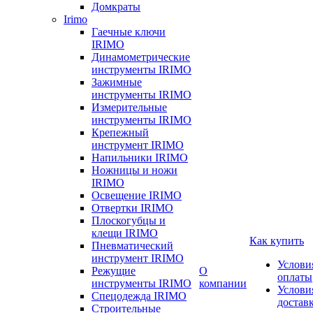
Домкраты
Irimo
Гаечные ключи
IRIMO
Динамометрические
инструменты IRIMO
Зажимные
инструменты IRIMO
Измерительные
инструменты IRIMO
Крепежный
инструмент IRIMO
Напильники IRIMO
Ножницы и ножи
IRIMO
Освещение IRIMO
Отвертки IRIMO
Плоскогубцы и
клещи IRIMO
Как купить
Пневматический
инструмент IRIMO
Услови
Режущие
О
оплаты
инструменты IRIMO
компании
Услови
Спецодежда IRIMO
достав
Строительные