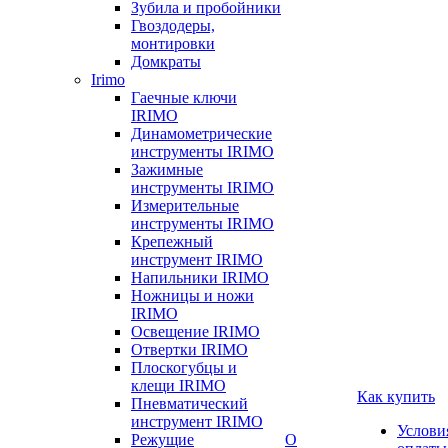
Зубила и пробойники
Гвоздодеры,
монтировки
Домкраты
Irimo
Гаечные ключи
IRIMO
Динамометрические
инструменты IRIMO
Зажимные
инструменты IRIMO
Измерительные
инструменты IRIMO
Крепежный
инструмент IRIMO
Напильники IRIMO
Ножницы и ножи
IRIMO
Освещение IRIMO
Отвертки IRIMO
Плоскогубцы и
клещи IRIMO
Как купить
Пневматический
инструмент IRIMO
Услови
Режущие
О