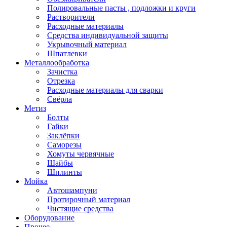
Полировальные пасты , подложки и круги
Растворители
Расходные материалы
Средства индивидуальной защиты
Укрывочный материал
Шпатлевки
Металлообработка
Зачистка
Отрезка
Расходные материалы для сварки
Свёрла
Метиз
Болты
Гайки
Заклёпки
Саморезы
Хомуты червячные
Шайбы
Шплинты
Мойка
Автошампуни
Протирочный материал
Чистящие средства
Оборудование
Прочее