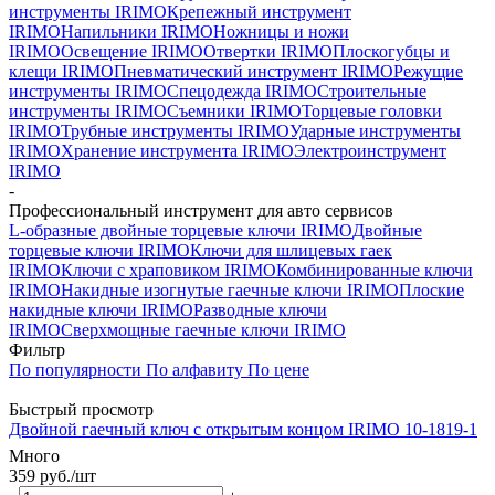
инструменты IRIMO
Крепежный инструмент
IRIMO
Напильники IRIMO
Ножницы и ножи
IRIMO
Освещение IRIMO
Отвертки IRIMO
Плоскогубцы и
клещи IRIMO
Пневматический инструмент IRIMO
Режущие
инструменты IRIMO
Спецодежда IRIMO
Строительные
инструменты IRIMO
Съемники IRIMO
Торцевые головки
IRIMO
Трубные инструменты IRIMO
Ударные инструменты
IRIMO
Хранение инструмента IRIMO
Электроинструмент
IRIMO
-
Профессиональный инструмент для авто сервисов
L-образные двойные торцевые ключи IRIMO
Двойные
торцевые ключи IRIMO
Ключи для шлицевых гаек
IRIMO
Ключи с храповиком IRIMO
Комбинированные ключи
IRIMO
Накидные изогнутые гаечные ключи IRIMO
Плоские
накидные ключи IRIMO
Разводные ключи
IRIMO
Сверхмощные гаечные ключи IRIMO
Фильтр
По популярности
По алфавиту
По цене
Быстрый просмотр
Двойной гаечный ключ с открытым концом IRIMO 10-1819-1
Много
359
руб.
/шт