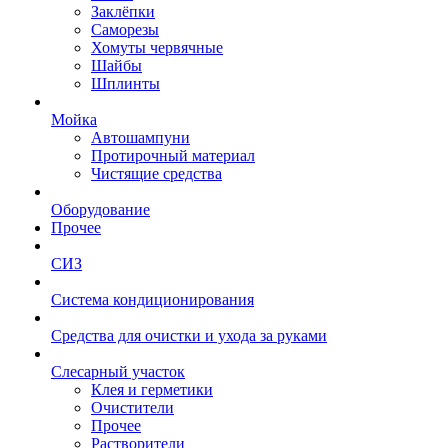
Заклёпки
Саморезы
Хомуты червячные
Шайбы
Шплинты
Мойка
Автошампуни
Протирочный материал
Чистящие средства
Оборудование
Прочее
СИЗ
Система кондиционирования
Средства для очистки и ухода за руками
Слесарный участок
Клея и герметики
Очистители
Прочее
Растворители