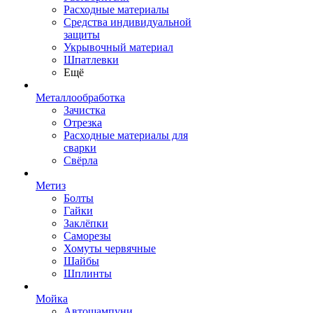
Расходные материалы
Средства индивидуальной
защиты
Укрывочный материал
Шпатлевки
Ещё
Металлообработка
Зачистка
Отрезка
Расходные материалы для
сварки
Свёрла
Метиз
Болты
Гайки
Заклёпки
Саморезы
Хомуты червячные
Шайбы
Шплинты
Мойка
Автошампуни