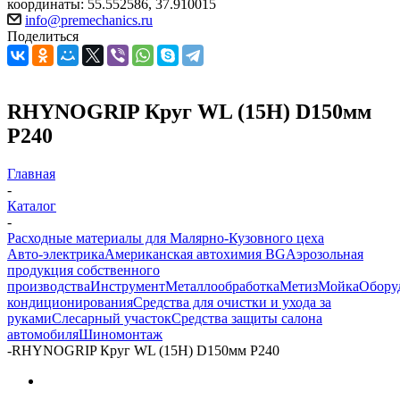
координаты: 55.552586, 37.910015
info@premechanics.ru
Поделиться
RHYNOGRIP Круг WL (15H) D150мм
Р240
Главная
-
Каталог
-
Расходные материалы для Малярно-Кузовного цеха
Авто-электрика
Американская автохимия BG
Аэрозольная
продукция собственного
производства
Инструмент
Металлообработка
Метиз
Мойка
Обору
кондиционирования
Средства для очистки и ухода за
руками
Слесарный участок
Средства защиты салона
автомобиля
Шиномонтаж
-
RHYNOGRIP Круг WL (15H) D150мм Р240