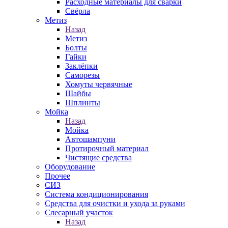
Расходные материалы для сварки
Свёрла
Метиз
Назад
Метиз
Болты
Гайки
Заклёпки
Саморезы
Хомуты червячные
Шайбы
Шплинты
Мойка
Назад
Мойка
Автошампуни
Протирочный материал
Чистящие средства
Оборудование
Прочее
СИЗ
Система кондиционирования
Средства для очистки и ухода за руками
Слесарный участок
Назад