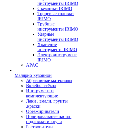
инструменты IRIMO
Съемники IRIMO
Торцевые головки
IRIMO
Трубные
инструменты IRIMO
Ударные
инструменты IRIMO
Хранение
инструмента IRIMO
Электроинструмент
IRIMO
APAC
Малярно-кузовной
Абразивные материалы
Вклейка стёкол
Инструмент и
комплектующие
Лаки , эмали, грунты
,краски
Обезжириватели
Полировальные пасты ,
подложки и круги
Растворители