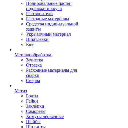
Полировальные пасты ,
подложки и круги
Растворители
Расходные материалы
Средства индивидуальной
защиты
Укрывочный материал
Шпатлевки
Ещё
Металлообработка
Зачистка
Отрезка
Расходные материалы для
сварки
Свёрла
Метиз
Болты
Гайки
Заклёпки
Саморезы
Хомуты червячные
Шайбы
Шплинты