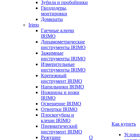
Зубила и пробойники
Гвоздодеры,
монтировки
Домкраты
Irimo
Гаечные ключи
IRIMO
Динамометрические
инструменты IRIMO
Зажимные
инструменты IRIMO
Измерительные
инструменты IRIMO
Крепежный
инструмент IRIMO
Напильники IRIMO
Ножницы и ножи
IRIMO
Освещение IRIMO
Отвертки IRIMO
Плоскогубцы и
клещи IRIMO
Как купить
Пневматический
инструмент IRIMO
Услови
Режущие
О