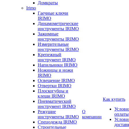
Домкраты
Irimo
Гаечные ключи
IRIMO
Динамометрические
инструменты IRIMO
Зажимные
инструменты IRIMO
Измерительные
инструменты IRIMO
Крепежный
инструмент IRIMO
Напильники IRIMO
Ножницы и ножи
IRIMO
Освещение IRIMO
Отвертки IRIMO
Плоскогубцы и
клещи IRIMO
Как купить
Пневматический
инструмент IRIMO
Услови
Режущие
О
оплаты
инструменты IRIMO
компании
Услови
Спецодежда IRIMO
достав
Строительные