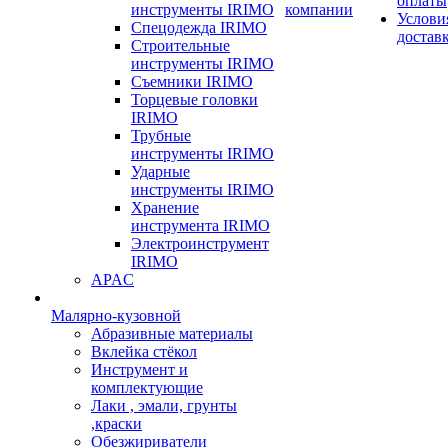
оплаты
инструменты IRIMO
компании
Услови
Спецодежда IRIMO
достав
Строительные
инструменты IRIMO
Съемники IRIMO
Торцевые головки
IRIMO
Трубные
инструменты IRIMO
Ударные
инструменты IRIMO
Хранение
инструмента IRIMO
Электроинструмент
IRIMO
APAC
Малярно-кузовной
Абразивные материалы
Вклейка стёкол
Инструмент и
комплектующие
Лаки , эмали, грунты
,краски
Обезжириватели