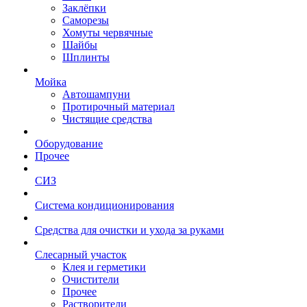
Заклёпки
Саморезы
Хомуты червячные
Шайбы
Шплинты
Мойка
Автошампуни
Протирочный материал
Чистящие средства
Оборудование
Прочее
СИЗ
Система кондиционирования
Средства для очистки и ухода за руками
Слесарный участок
Клея и герметики
Очистители
Прочее
Растворители