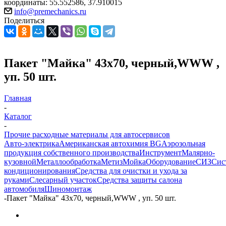
координаты: 55.552586, 37.910015
info@premechanics.ru
Поделиться
Пакет "Майка" 43х70, черный,WWW ,
уп. 50 шт.
Главная
-
Каталог
-
Прочие расходные материалы для автосервисов
Авто-электрика
Американская автохимия BG
Аэрозольная
продукция собственного производства
Инструмент
Малярно-
кузовной
Металлообработка
Метиз
Мойка
Оборудование
СИЗ
Сис
кондиционирования
Средства для очистки и ухода за
руками
Слесарный участок
Средства защиты салона
автомобиля
Шиномонтаж
-
Пакет "Майка" 43х70, черный,WWW , уп. 50 шт.