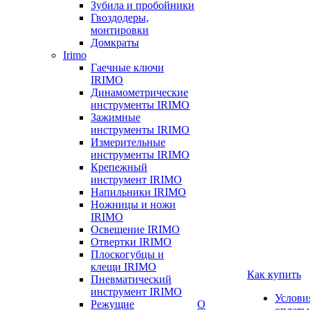
Зубила и пробойники
Гвоздодеры,
монтировки
Домкраты
Irimo
Гаечные ключи
IRIMO
Динамометрические
инструменты IRIMO
Зажимные
инструменты IRIMO
Измерительные
инструменты IRIMO
Крепежный
инструмент IRIMO
Напильники IRIMO
Ножницы и ножи
IRIMO
Освещение IRIMO
Отвертки IRIMO
Плоскогубцы и
клещи IRIMO
Как купить
Пневматический
инструмент IRIMO
Услови
Режущие
О