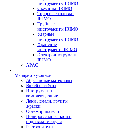
инструменты IRIMO
Съемники IRIMO
Торцевые головки
IRIMO
Трубные
инструменты IRIMO
Ударные
инструменты IRIMO
Хранение
инструмента IRIMO
Электроинструмент
IRIMO
APAC
Малярно-кузовной
Абразивные материалы
Вклейка стёкол
Инструмент и
комплектующие
Лаки , эмали, грунты
,краски
Обезжириватели
Полировальные пасты ,
подложки и круги
Растворители