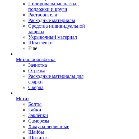
Полировальные пасты ,
подложки и круги
Растворители
Расходные материалы
Средства индивидуальной
защиты
Укрывочный материал
Шпатлевки
Ещё
Металлообработка
Зачистка
Отрезка
Расходные материалы для
сварки
Свёрла
Метиз
Болты
Гайки
Заклёпки
Саморезы
Хомуты червячные
Шайбы
Шплинты