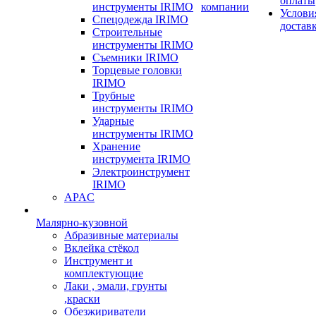
оплаты
инструменты IRIMO
компании
Услови
Спецодежда IRIMO
достав
Строительные
инструменты IRIMO
Съемники IRIMO
Торцевые головки
IRIMO
Трубные
инструменты IRIMO
Ударные
инструменты IRIMO
Хранение
инструмента IRIMO
Электроинструмент
IRIMO
APAC
Малярно-кузовной
Абразивные материалы
Вклейка стёкол
Инструмент и
комплектующие
Лаки , эмали, грунты
,краски
Обезжириватели