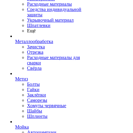
Расходные материалы
Средства индивидуальной
защиты
Укрывочный материал
Шпатлевки
Ещё
Металлообработка
Зачистка
Отрезка
Расходные материалы для
сварки
Свёрла
Метиз
Болты
Гайки
Заклёпки
Саморезы
Хомуты червячные
Шайбы
Шплинты
Мойка
Автошампуни