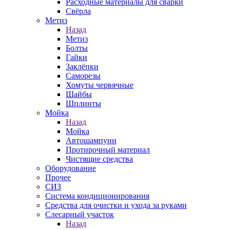
Расходные материалы для сварки
Свёрла
Метиз
Назад
Метиз
Болты
Гайки
Заклёпки
Саморезы
Хомуты червячные
Шайбы
Шплинты
Мойка
Назад
Мойка
Автошампуни
Протирочный материал
Чистящие средства
Оборудование
Прочее
СИЗ
Система кондиционирования
Средства для очистки и ухода за руками
Слесарный участок
Назад