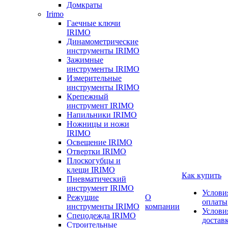
Домкраты
Irimo
Гаечные ключи
IRIMO
Динамометрические
инструменты IRIMO
Зажимные
инструменты IRIMO
Измерительные
инструменты IRIMO
Крепежный
инструмент IRIMO
Напильники IRIMO
Ножницы и ножи
IRIMO
Освещение IRIMO
Отвертки IRIMO
Плоскогубцы и
клещи IRIMO
Как купить
Пневматический
инструмент IRIMO
Услови
Режущие
О
оплаты
инструменты IRIMO
компании
Услови
Спецодежда IRIMO
достав
Строительные