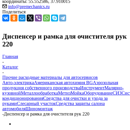
координаты: 55.552586, 37.910015
info@premechanics.ru
Поделиться
Диспенсер и рамка для очистителя рук
220
Главная
-
Каталог
-
Прочие расходные материалы для автосервисов
Авто-электрика
Американская автохимия BG
Аэрозольная
продукция собственного производства
Инструмент
Малярно-
кузовной
Металлообработка
Метиз
Мойка
Оборудование
СИЗ
Сис
кондиционирования
Средства для очистки и ухода за
руками
Слесарный участок
Средства защиты салона
автомобиля
Шиномонтаж
-
Диспенсер и рамка для очистителя рук 220