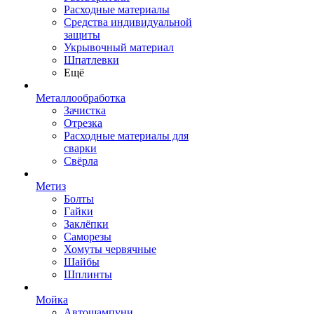
Расходные материалы
Средства индивидуальной
защиты
Укрывочный материал
Шпатлевки
Ещё
Металлообработка
Зачистка
Отрезка
Расходные материалы для
сварки
Свёрла
Метиз
Болты
Гайки
Заклёпки
Саморезы
Хомуты червячные
Шайбы
Шплинты
Мойка
Автошампуни