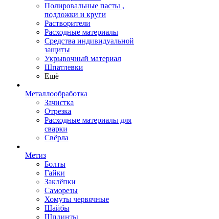
Полировальные пасты ,
подложки и круги
Растворители
Расходные материалы
Средства индивидуальной
защиты
Укрывочный материал
Шпатлевки
Ещё
Металлообработка
Зачистка
Отрезка
Расходные материалы для
сварки
Свёрла
Метиз
Болты
Гайки
Заклёпки
Саморезы
Хомуты червячные
Шайбы
Шплинты