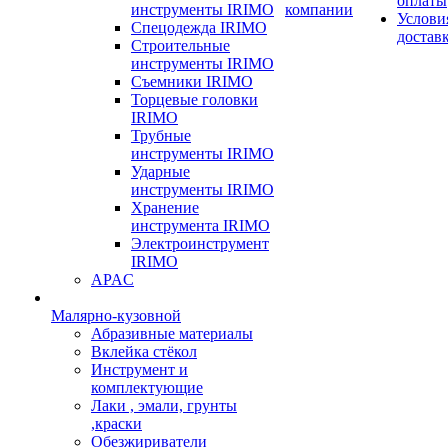
оплаты
инструменты IRIMO
компании
Услови
Спецодежда IRIMO
достав
Строительные
инструменты IRIMO
Съемники IRIMO
Торцевые головки
IRIMO
Трубные
инструменты IRIMO
Ударные
инструменты IRIMO
Хранение
инструмента IRIMO
Электроинструмент
IRIMO
APAC
Малярно-кузовной
Абразивные материалы
Вклейка стёкол
Инструмент и
комплектующие
Лаки , эмали, грунты
,краски
Обезжириватели