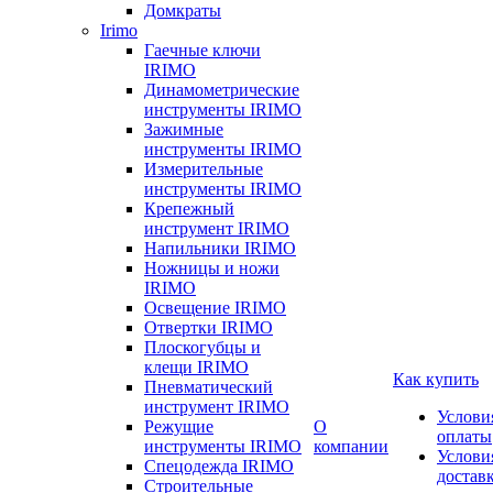
Домкраты
Irimo
Гаечные ключи
IRIMO
Динамометрические
инструменты IRIMO
Зажимные
инструменты IRIMO
Измерительные
инструменты IRIMO
Крепежный
инструмент IRIMO
Напильники IRIMO
Ножницы и ножи
IRIMO
Освещение IRIMO
Отвертки IRIMO
Плоскогубцы и
клещи IRIMO
Как купить
Пневматический
инструмент IRIMO
Услови
Режущие
О
оплаты
инструменты IRIMO
компании
Услови
Спецодежда IRIMO
достав
Строительные