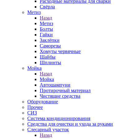
Расходные материалы для сварки
Свёрла
Метиз
Назад
Метиз
Болты
Гайки
Заклёпки
Саморезы
Хомуты червячные
Шайбы
Шплинты
Мойка
Назад
Мойка
Автошампуни
Протирочный материал
Чистящие средства
Оборудование
Прочее
СИЗ
Система кондиционирования
Средства для очистки и ухода за руками
Слесарный участок
Назад