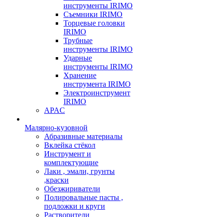
инструменты IRIMO
Съемники IRIMO
Торцевые головки
IRIMO
Трубные
инструменты IRIMO
Ударные
инструменты IRIMO
Хранение
инструмента IRIMO
Электроинструмент
IRIMO
APAC
Малярно-кузовной
Абразивные материалы
Вклейка стёкол
Инструмент и
комплектующие
Лаки , эмали, грунты
,краски
Обезжириватели
Полировальные пасты ,
подложки и круги
Растворители