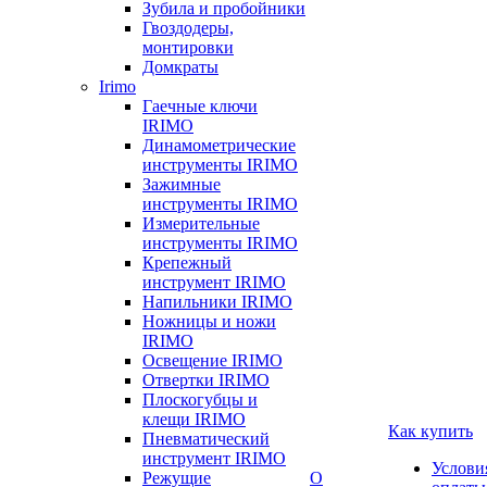
Зубила и пробойники
Гвоздодеры,
монтировки
Домкраты
Irimo
Гаечные ключи
IRIMO
Динамометрические
инструменты IRIMO
Зажимные
инструменты IRIMO
Измерительные
инструменты IRIMO
Крепежный
инструмент IRIMO
Напильники IRIMO
Ножницы и ножи
IRIMO
Освещение IRIMO
Отвертки IRIMO
Плоскогубцы и
клещи IRIMO
Как купить
Пневматический
инструмент IRIMO
Услови
Режущие
О