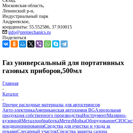
Склад:
Московская область,
Ленинский р-н,
Индустриальный парк
Андреевское,
координаты: 55.552586, 37.910015
info@premechanics.ru
Поделиться
Газ универсальный для портативных
газовых приборов,500мл
Главная
-
Каталог
-
Прочие расходные материалы для автосервисов
Авто-электрика
Американская автохимия BG
Аэрозольная
продукция собственного производства
Инструмент
Малярно-
кузовной
Металлообработка
Метиз
Мойка
Оборудование
СИЗ
Сис
кондиционирования
Средства для очистки и ухода за
руками
Слесарный участок
Средства защиты салона