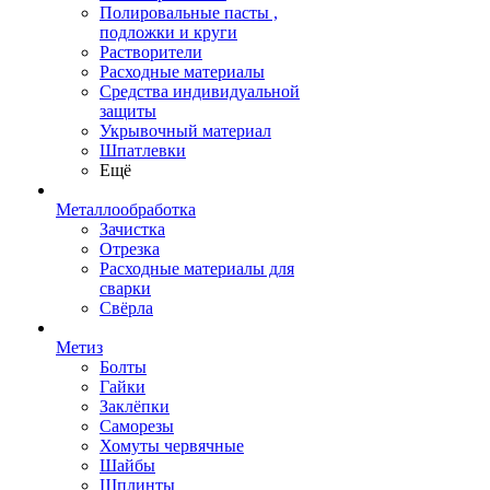
Полировальные пасты ,
подложки и круги
Растворители
Расходные материалы
Средства индивидуальной
защиты
Укрывочный материал
Шпатлевки
Ещё
Металлообработка
Зачистка
Отрезка
Расходные материалы для
сварки
Свёрла
Метиз
Болты
Гайки
Заклёпки
Саморезы
Хомуты червячные
Шайбы
Шплинты