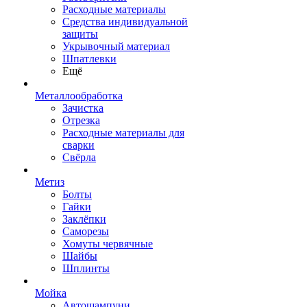
Расходные материалы
Средства индивидуальной
защиты
Укрывочный материал
Шпатлевки
Ещё
Металлообработка
Зачистка
Отрезка
Расходные материалы для
сварки
Свёрла
Метиз
Болты
Гайки
Заклёпки
Саморезы
Хомуты червячные
Шайбы
Шплинты
Мойка
Автошампуни