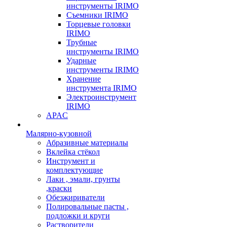
инструменты IRIMO
Съемники IRIMO
Торцевые головки
IRIMO
Трубные
инструменты IRIMO
Ударные
инструменты IRIMO
Хранение
инструмента IRIMO
Электроинструмент
IRIMO
APAC
Малярно-кузовной
Абразивные материалы
Вклейка стёкол
Инструмент и
комплектующие
Лаки , эмали, грунты
,краски
Обезжириватели
Полировальные пасты ,
подложки и круги
Растворители