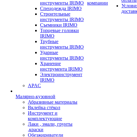
оплаты
инструменты IRIMO
компании
Услови
Спецодежда IRIMO
достав
Строительные
инструменты IRIMO
Съемники IRIMO
Торцевые головки
IRIMO
Трубные
инструменты IRIMO
Ударные
инструменты IRIMO
Хранение
инструмента IRIMO
Электроинструмент
IRIMO
APAC
Малярно-кузовной
Абразивные материалы
Вклейка стёкол
Инструмент и
комплектующие
Лаки , эмали, грунты
,краски
Обезжириватели