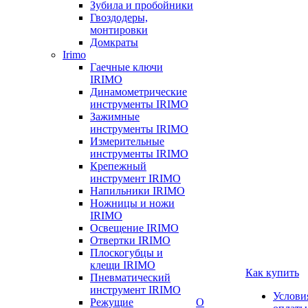
Зубила и пробойники
Гвоздодеры,
монтировки
Домкраты
Irimo
Гаечные ключи
IRIMO
Динамометрические
инструменты IRIMO
Зажимные
инструменты IRIMO
Измерительные
инструменты IRIMO
Крепежный
инструмент IRIMO
Напильники IRIMO
Ножницы и ножи
IRIMO
Освещение IRIMO
Отвертки IRIMO
Плоскогубцы и
клещи IRIMO
Как купить
Пневматический
инструмент IRIMO
Услови
Режущие
О