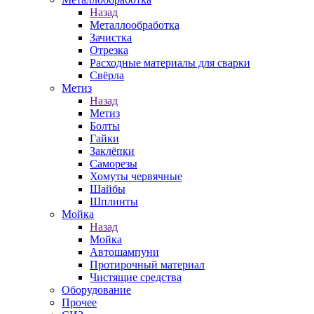
Назад
Металлообработка
Зачистка
Отрезка
Расходные материалы для сварки
Свёрла
Метиз
Назад
Метиз
Болты
Гайки
Заклёпки
Саморезы
Хомуты червячные
Шайбы
Шплинты
Мойка
Назад
Мойка
Автошампуни
Протирочный материал
Чистящие средства
Оборудование
Прочее