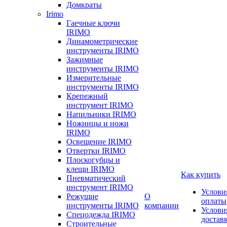
Домкраты
Irimo
Гаечные ключи
IRIMO
Динамометрические
инструменты IRIMO
Зажимные
инструменты IRIMO
Измерительные
инструменты IRIMO
Крепежный
инструмент IRIMO
Напильники IRIMO
Ножницы и ножи
IRIMO
Освещение IRIMO
Отвертки IRIMO
Плоскогубцы и
клещи IRIMO
Как купить
Пневматический
инструмент IRIMO
Услови
Режущие
О
оплаты
инструменты IRIMO
компании
Услови
Спецодежда IRIMO
достав
Строительные