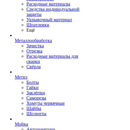
Расходные материалы
Средства индивидуальной
защиты
Укрывочный материал
Шпатлевки
Ещё
Металлообработка
Зачистка
Отрезка
Расходные материалы для
сварки
Свёрла
Метиз
Болты
Гайки
Заклёпки
Саморезы
Хомуты червячные
Шайбы
Шплинты
Мойка
Автошампуни