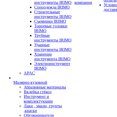
оплаты
инструменты IRIMO
компании
Услови
Спецодежда IRIMO
достав
Строительные
инструменты IRIMO
Съемники IRIMO
Торцевые головки
IRIMO
Трубные
инструменты IRIMO
Ударные
инструменты IRIMO
Хранение
инструмента IRIMO
Электроинструмент
IRIMO
APAC
Малярно-кузовной
Абразивные материалы
Вклейка стёкол
Инструмент и
комплектующие
Лаки , эмали, грунты
,краски
Обезжириватели