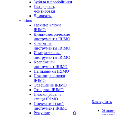
Зубила и пробойники
Гвоздодеры,
монтировки
Домкраты
Irimo
Гаечные ключи
IRIMO
Динамометрические
инструменты IRIMO
Зажимные
инструменты IRIMO
Измерительные
инструменты IRIMO
Крепежный
инструмент IRIMO
Напильники IRIMO
Ножницы и ножи
IRIMO
Освещение IRIMO
Отвертки IRIMO
Плоскогубцы и
клещи IRIMO
Как купить
Пневматический
инструмент IRIMO
Услови
Режущие
О