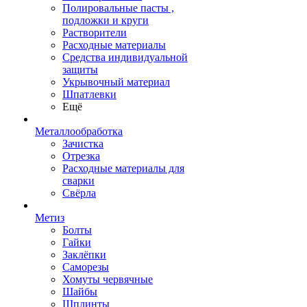
Полировальные пасты ,
подложки и круги
Растворители
Расходные материалы
Средства индивидуальной
защиты
Укрывочный материал
Шпатлевки
Ещё
Металлообработка
Зачистка
Отрезка
Расходные материалы для
сварки
Свёрла
Метиз
Болты
Гайки
Заклёпки
Саморезы
Хомуты червячные
Шайбы
Шплинты