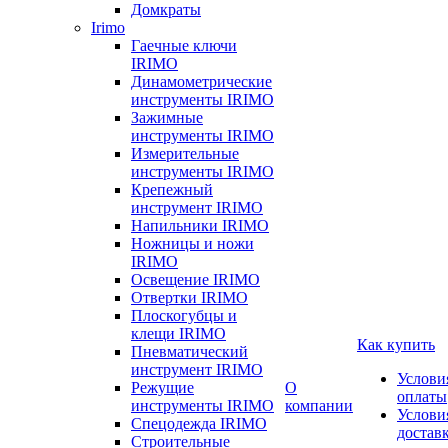
Домкраты
Irimo
Гаечные ключи
IRIMO
Динамометрические
инструменты IRIMO
Зажимные
инструменты IRIMO
Измерительные
инструменты IRIMO
Крепежный
инструмент IRIMO
Напильники IRIMO
Ножницы и ножи
IRIMO
Освещение IRIMO
Отвертки IRIMO
Плоскогубцы и
клещи IRIMO
Как купить
Пневматический
инструмент IRIMO
Услови
Режущие
О
оплаты
инструменты IRIMO
компании
Услови
Спецодежда IRIMO
достав
Строительные