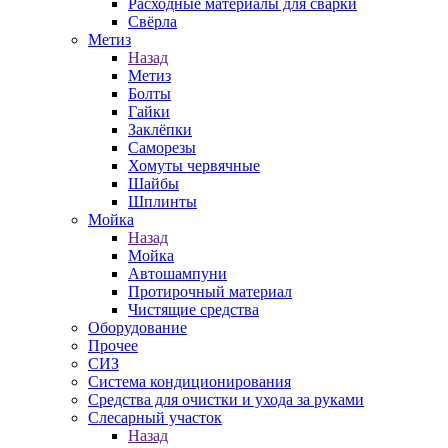
Расходные материалы для сварки
Свёрла
Метиз
Назад
Метиз
Болты
Гайки
Заклёпки
Саморезы
Хомуты червячные
Шайбы
Шплинты
Мойка
Назад
Мойка
Автошампуни
Протирочный материал
Чистящие средства
Оборудование
Прочее
СИЗ
Система кондиционирования
Средства для очистки и ухода за руками
Слесарный участок
Назад