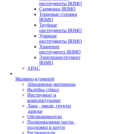
инструменты IRIMO
Съемники IRIMO
Торцевые головки
IRIMO
Трубные
инструменты IRIMO
Ударные
инструменты IRIMO
Хранение
инструмента IRIMO
Электроинструмент
IRIMO
APAC
Малярно-кузовной
Абразивные материалы
Вклейка стёкол
Инструмент и
комплектующие
Лаки , эмали, грунты
,краски
Обезжириватели
Полировальные пасты ,
подложки и круги
Растворители