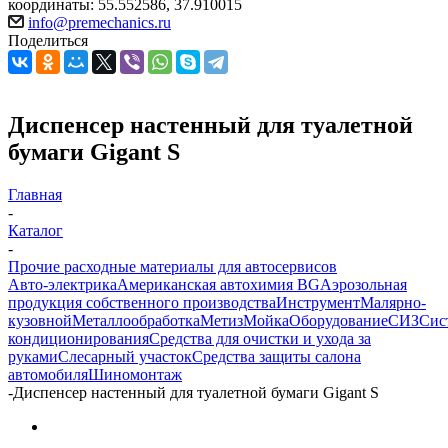
координаты: 55.552586, 37.910015
info@premechanics.ru
Поделиться
Диспенсер настенный для туалетной
бумаги Gigant S
Главная
-
Каталог
-
Прочие расходные материалы для автосервисов
Авто-электрика
Американская автохимия BG
Аэрозольная
продукция собственного производства
Инструмент
Малярно-
кузовной
Металлообработка
Метиз
Мойка
Оборудование
СИЗ
Сис
кондиционирования
Средства для очистки и ухода за
руками
Слесарный участок
Средства защиты салона
автомобиля
Шиномонтаж
-
Диспенсер настенный для туалетной бумаги Gigant S