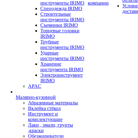
оплаты
инструменты IRIMO
компании
Услови
Спецодежда IRIMO
достав
Строительные
инструменты IRIMO
Съемники IRIMO
Торцевые головки
IRIMO
Трубные
инструменты IRIMO
Ударные
инструменты IRIMO
Хранение
инструмента IRIMO
Электроинструмент
IRIMO
APAC
Малярно-кузовной
Абразивные материалы
Вклейка стёкол
Инструмент и
комплектующие
Лаки , эмали, грунты
,краски
Обезжириватели