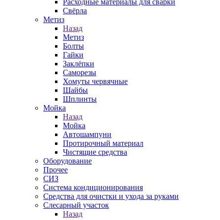
Расходные материалы для сварки
Свёрла
Метиз
Назад
Метиз
Болты
Гайки
Заклёпки
Саморезы
Хомуты червячные
Шайбы
Шплинты
Мойка
Назад
Мойка
Автошампуни
Протирочный материал
Чистящие средства
Оборудование
Прочее
СИЗ
Система кондиционирования
Средства для очистки и ухода за руками
Слесарный участок
Назад