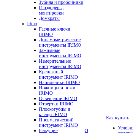
Зубила и пробойники
Гвоздодеры,
монтировки
Домкраты
Irimo
Гаечные ключи
IRIMO
Динамометрические
инструменты IRIMO
Зажимные
инструменты IRIMO
Измерительные
инструменты IRIMO
Крепежный
инструмент IRIMO
Напильники IRIMO
Ножницы и ножи
IRIMO
Освещение IRIMO
Отвертки IRIMO
Плоскогубцы и
клещи IRIMO
Как купить
Пневматический
инструмент IRIMO
Услови
Режущие
О