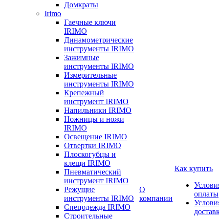
Домкраты
Irimo
Гаечные ключи
IRIMO
Динамометрические
инструменты IRIMO
Зажимные
инструменты IRIMO
Измерительные
инструменты IRIMO
Крепежный
инструмент IRIMO
Напильники IRIMO
Ножницы и ножи
IRIMO
Освещение IRIMO
Отвертки IRIMO
Плоскогубцы и
клещи IRIMO
Как купить
Пневматический
инструмент IRIMO
Услови
Режущие
О
оплаты
инструменты IRIMO
компании
Услови
Спецодежда IRIMO
достав
Строительные