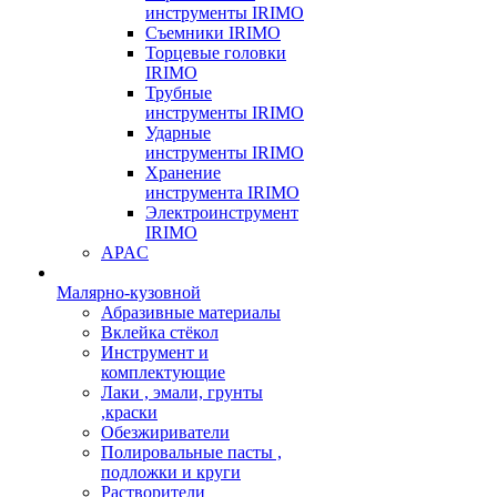
инструменты IRIMO
Съемники IRIMO
Торцевые головки
IRIMO
Трубные
инструменты IRIMO
Ударные
инструменты IRIMO
Хранение
инструмента IRIMO
Электроинструмент
IRIMO
APAC
Малярно-кузовной
Абразивные материалы
Вклейка стёкол
Инструмент и
комплектующие
Лаки , эмали, грунты
,краски
Обезжириватели
Полировальные пасты ,
подложки и круги
Растворители