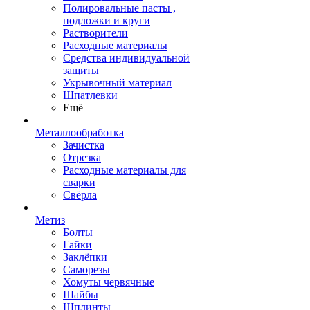
Полировальные пасты ,
подложки и круги
Растворители
Расходные материалы
Средства индивидуальной
защиты
Укрывочный материал
Шпатлевки
Ещё
Металлообработка
Зачистка
Отрезка
Расходные материалы для
сварки
Свёрла
Метиз
Болты
Гайки
Заклёпки
Саморезы
Хомуты червячные
Шайбы
Шплинты