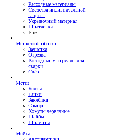
Расходные материалы
Средства индивидуальной
защиты
Укрывочный материал
Шпатлевки
Ещё
Металлообработка
Зачистка
Отрезка
Расходные материалы для
сварки
Свёрла
Метиз
Болты
Гайки
Заклёпки
Саморезы
Хомуты червячные
Шайбы
Шплинты
Мойка
Автошампуни