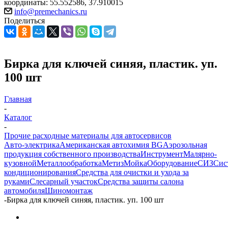
координаты: 55.552586, 37.910015
info@premechanics.ru
Поделиться
Бирка для ключей синяя, пластик. уп.
100 шт
Главная
-
Каталог
-
Прочие расходные материалы для автосервисов
Авто-электрика
Американская автохимия BG
Аэрозольная
продукция собственного производства
Инструмент
Малярно-
кузовной
Металлообработка
Метиз
Мойка
Оборудование
СИЗ
Сис
кондиционирования
Средства для очистки и ухода за
руками
Слесарный участок
Средства защиты салона
автомобиля
Шиномонтаж
-
Бирка для ключей синяя, пластик. уп. 100 шт