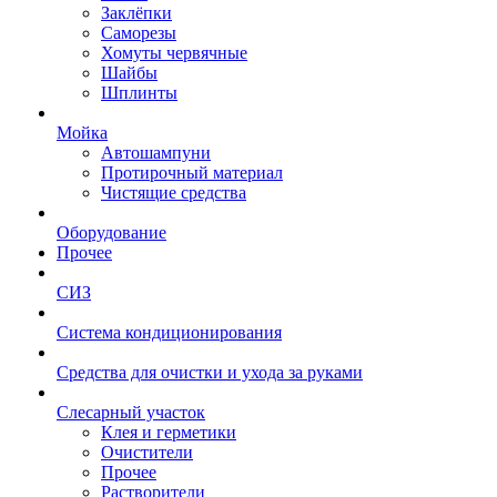
Заклёпки
Саморезы
Хомуты червячные
Шайбы
Шплинты
Мойка
Автошампуни
Протирочный материал
Чистящие средства
Оборудование
Прочее
СИЗ
Система кондиционирования
Средства для очистки и ухода за руками
Слесарный участок
Клея и герметики
Очистители
Прочее
Растворители