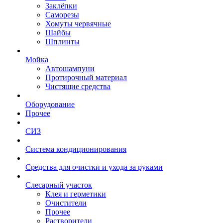
Заклёпки
Саморезы
Хомуты червячные
Шайбы
Шплинты
Мойка
Автошампуни
Протирочный материал
Чистящие средства
Оборудование
Прочее
СИЗ
Система кондиционирования
Средства для очистки и ухода за руками
Слесарный участок
Клея и герметики
Очистители
Прочее
Растворители