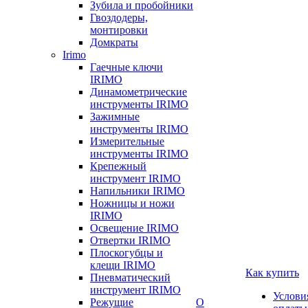
Зубила и пробойники
Гвоздодеры,
монтировки
Домкраты
Irimo
Гаечные ключи
IRIMO
Динамометрические
инструменты IRIMO
Зажимные
инструменты IRIMO
Измерительные
инструменты IRIMO
Крепежный
инструмент IRIMO
Напильники IRIMO
Ножницы и ножи
IRIMO
Освещение IRIMO
Отвертки IRIMO
Плоскогубцы и
клещи IRIMO
Как купить
Пневматический
инструмент IRIMO
Услови
Режущие
О