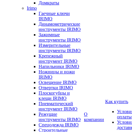
Домкраты
Irimo
Гаечные ключи
IRIMO
Динамометрические
инструменты IRIMO
Зажимные
инструменты IRIMO
Измерительные
инструменты IRIMO
Крепежный
инструмент IRIMO
Напильники IRIMO
Ножницы и ножи
IRIMO
Освещение IRIMO
Отвертки IRIMO
Плоскогубцы и
клещи IRIMO
Как купить
Пневматический
инструмент IRIMO
Услови
Режущие
О
оплаты
инструменты IRIMO
компании
Услови
Спецодежда IRIMO
достав
Строительные