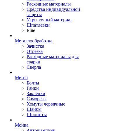
Расходные материалы
Средства индивидуальной
защиты
Укрывочный материал
Шпатлевки
Ещё
Металлообработка
Зачистка
Отрезка
Расходные материалы для
сварки
Свёрла
Метиз
Болты
Гайки
Заклёпки
Саморезы
Хомуты червячные
Шайбы
Шплинты
Мойка
Автошампуни