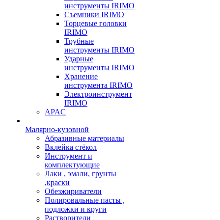
инструменты IRIMO
Съемники IRIMO
Торцевые головки
IRIMO
Трубные
инструменты IRIMO
Ударные
инструменты IRIMO
Хранение
инструмента IRIMO
Электроинструмент
IRIMO
APAC
Малярно-кузовной
Абразивные материалы
Вклейка стёкол
Инструмент и
комплектующие
Лаки , эмали, грунты
,краски
Обезжириватели
Полировальные пасты ,
подложки и круги
Растворители