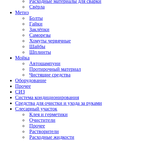
Расходные материалы для сварки
Свёрла
Метиз
Болты
Гайки
Заклёпки
Саморезы
Хомуты червячные
Шайбы
Шплинты
Мойка
Автошампуни
Протирочный материал
Чистящие средства
Оборудование
Прочее
СИЗ
Система кондиционирования
Средства для очистки и ухода за руками
Слесарный участок
Клея и герметики
Очистители
Прочее
Растворители
Расходные жидкости