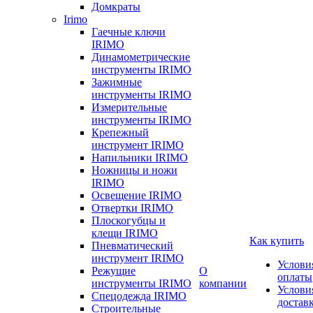
Домкраты
Irimo
Гаечные ключи
IRIMO
Динамометрические
инструменты IRIMO
Зажимные
инструменты IRIMO
Измерительные
инструменты IRIMO
Крепежный
инструмент IRIMO
Напильники IRIMO
Ножницы и ножи
IRIMO
Освещение IRIMO
Отвертки IRIMO
Плоскогубцы и
клещи IRIMO
Как купить
Пневматический
инструмент IRIMO
Услови
Режущие
О
оплаты
инструменты IRIMO
компании
Услови
Спецодежда IRIMO
достав
Строительные