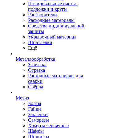
Полировальные пасты ,
подложки и круги
Растворители
Расходные материалы
Средства индивидуальной
защиты
Укрывочный материал
Шпатлевки
Ещё
Металлообработка
Зачистка
Отрезка
Расходные материалы для
сварки
Свёрла
Метиз
Болты
Гайки
Заклёпки
Саморезы
Хомуты червячные
Шайбы
Шплинты