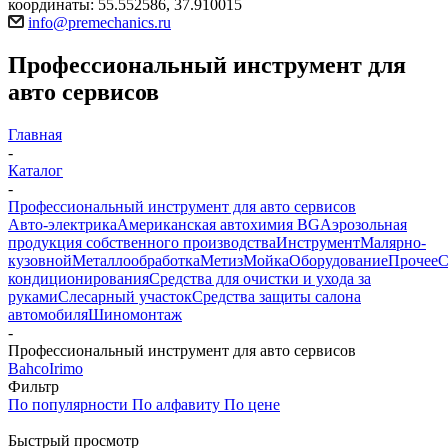
координаты: 55.552586, 37.910015
info@premechanics.ru
Профессиональный инструмент для
авто сервисов
Главная
-
Каталог
-
Профессиональный инструмент для авто сервисов
Авто-электрика
Американская автохимия BG
Аэрозольная
продукция собственного производства
Инструмент
Малярно-
кузовной
Металлообработка
Метиз
Мойка
Оборудование
Прочее
кондиционирования
Средства для очистки и ухода за
руками
Слесарный участок
Средства защиты салона
автомобиля
Шиномонтаж
-
Профессиональный инструмент для авто сервисов
Bahco
Irimo
Фильтр
По популярности
По алфавиту
По цене
Быстрый просмотр