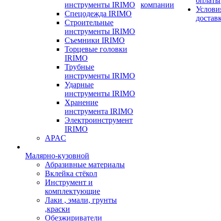
оплаты
инструменты IRIMO
компании
Услови
Спецодежда IRIMO
достав
Строительные
инструменты IRIMO
Съемники IRIMO
Торцевые головки
IRIMO
Трубные
инструменты IRIMO
Ударные
инструменты IRIMO
Хранение
инструмента IRIMO
Электроинструмент
IRIMO
APAC
Малярно-кузовной
Абразивные материалы
Вклейка стёкол
Инструмент и
комплектующие
Лаки , эмали, грунты
,краски
Обезжириватели