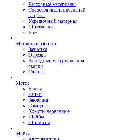
Расходные материалы
Средства индивидуальной
защиты
Укрывочный материал
Шпатлевки
Ещё
Металлообработка
Зачистка
Отрезка
Расходные материалы для
сварки
Свёрла
Метиз
Болты
Гайки
Заклёпки
Саморезы
Хомуты червячные
Шайбы
Шплинты
Мойка
Автошампуни