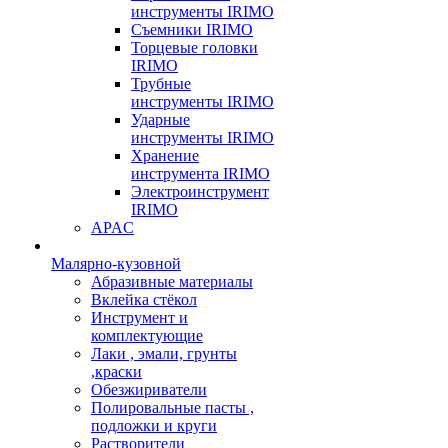
инструменты IRIMO
Съемники IRIMO
Торцевые головки
IRIMO
Трубные
инструменты IRIMO
Ударные
инструменты IRIMO
Хранение
инструмента IRIMO
Электроинструмент
IRIMO
APAC
Малярно-кузовной
Абразивные материалы
Вклейка стёкол
Инструмент и
комплектующие
Лаки , эмали, грунты
,краски
Обезжириватели
Полировальные пасты ,
подложки и круги
Растворители