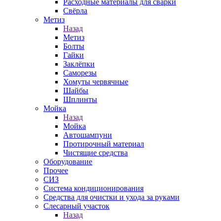
Расходные материалы для сварки
Свёрла
Метиз
Назад
Метиз
Болты
Гайки
Заклёпки
Саморезы
Хомуты червячные
Шайбы
Шплинты
Мойка
Назад
Мойка
Автошампуни
Протирочный материал
Чистящие средства
Оборудование
Прочее
СИЗ
Система кондиционирования
Средства для очистки и ухода за руками
Слесарный участок
Назад