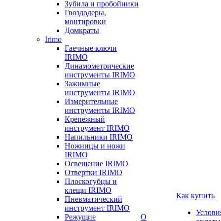
Зубила и пробойники
Гвоздодеры,
монтировки
Домкраты
Irimo
Гаечные ключи
IRIMO
Динамометрические
инструменты IRIMO
Зажимные
инструменты IRIMO
Измерительные
инструменты IRIMO
Крепежный
инструмент IRIMO
Напильники IRIMO
Ножницы и ножи
IRIMO
Освещение IRIMO
Отвертки IRIMO
Плоскогубцы и
клещи IRIMO
Как купить
Пневматический
инструмент IRIMO
Услови
Режущие
О