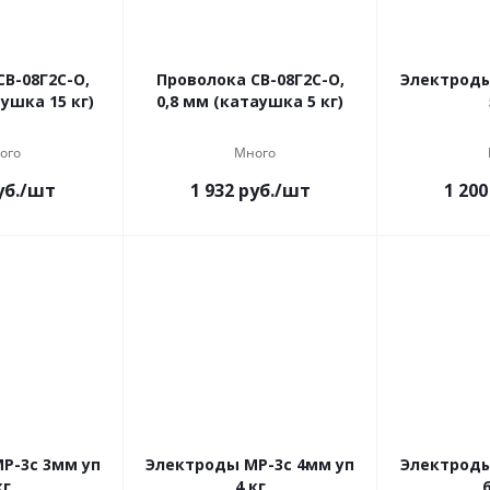
СВ-08Г2С-О,
Проволока СВ-08Г2С-О,
Электроды
аушка 15 кг)
0,8 мм (катаушка 5 кг)
ого
Много
б.
/шт
1 932
руб.
/шт
1 200
Р-3с 3мм уп
Электроды МР-3с 4мм уп
Электроды
кг
4 кг
6