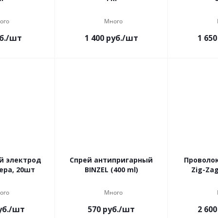
ого
Много
б.
/шт
1 400
руб.
/шт
1 650
й электрод
Спрей антипригарный
Проволо
ера, 20шт
BINZEL (400 ml)
Zig-Zag
ого
Много
б.
/шт
570
руб.
/шт
2 600