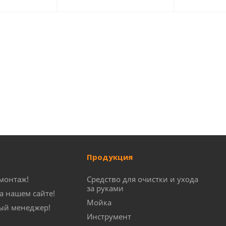
Продукция
монтаж!
Средство для очистки и ухода
за руками
а нашем сайте!
Мойка
ый менеджер!
Инструмент