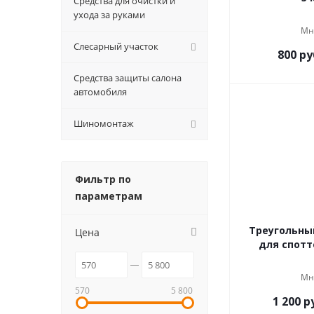
Средства для очистки и
ухода за руками
Мн
Слесарный участок
800
ру
Средства защиты салона
автомобиля
Шиномонтаж
Фильтр по
параметрам
Треугольны
Цена
для спотт
Мн
570
5 800
1 200
ру