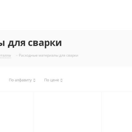
ы для сварки
еталла
-
Расходные материалы для сварки
По алфавиту
По цене