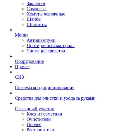
Заклёпки
Саморезы
Хомуты червячные
Шайбы
Шплинты
Мойка
Автошампуни
Протирочный материал
Чистящие средства
Оборудование
Прочее
СИЗ
Система кондиционирования
Средства для очистки и ухода за руками
Слесарный участок
Клея и герметики
Очистители
Прочее
Растворители