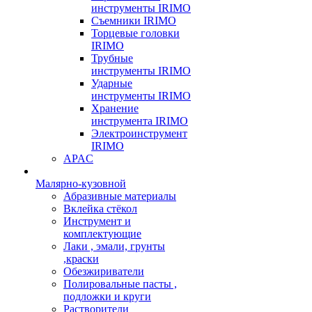
инструменты IRIMO
Съемники IRIMO
Торцевые головки
IRIMO
Трубные
инструменты IRIMO
Ударные
инструменты IRIMO
Хранение
инструмента IRIMO
Электроинструмент
IRIMO
APAC
Малярно-кузовной
Абразивные материалы
Вклейка стёкол
Инструмент и
комплектующие
Лаки , эмали, грунты
,краски
Обезжириватели
Полировальные пасты ,
подложки и круги
Растворители