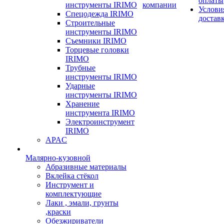
оплаты
инструменты IRIMO
компании
Услови
Спецодежда IRIMO
достав
Строительные
инструменты IRIMO
Съемники IRIMO
Торцевые головки
IRIMO
Трубные
инструменты IRIMO
Ударные
инструменты IRIMO
Хранение
инструмента IRIMO
Электроинструмент
IRIMO
APAC
Малярно-кузовной
Абразивные материалы
Вклейка стёкол
Инструмент и
комплектующие
Лаки , эмали, грунты
,краски
Обезжириватели