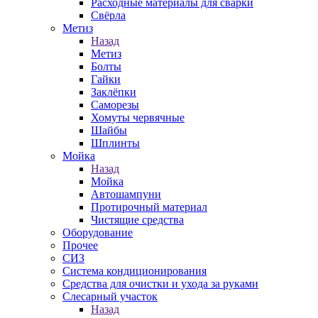
Расходные материалы для сварки
Свёрла
Метиз
Назад
Метиз
Болты
Гайки
Заклёпки
Саморезы
Хомуты червячные
Шайбы
Шплинты
Мойка
Назад
Мойка
Автошампуни
Протирочный материал
Чистящие средства
Оборудование
Прочее
СИЗ
Система кондиционирования
Средства для очистки и ухода за руками
Слесарный участок
Назад