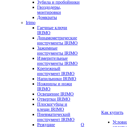
Зубила и пробойники
Гвоздодеры,
монтировки
Домкраты
Irimo
Гаечные ключи
IRIMO
Динамометрические
инструменты IRIMO
Зажимные
инструменты IRIMO
Измерительные
инструменты IRIMO
Крепежный
инструмент IRIMO
Напильники IRIMO
Ножницы и ножи
IRIMO
Освещение IRIMO
Отвертки IRIMO
Плоскогубцы и
клещи IRIMO
Как купить
Пневматический
инструмент IRIMO
Услови
Режущие
О