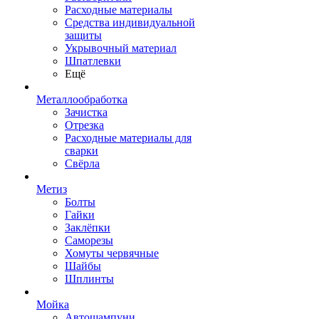
Расходные материалы
Средства индивидуальной
защиты
Укрывочный материал
Шпатлевки
Ещё
Металлообработка
Зачистка
Отрезка
Расходные материалы для
сварки
Свёрла
Метиз
Болты
Гайки
Заклёпки
Саморезы
Хомуты червячные
Шайбы
Шплинты
Мойка
Автошампуни