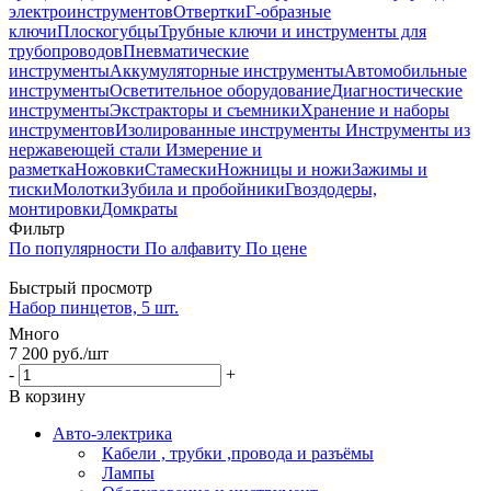
электроинструментов
Отвертки
Г-образные
ключи
Плоскогубцы
Трубные ключи и инструменты для
трубопроводов
Пневматические
инструменты
Аккумуляторные инструменты
Автомобильные
инструменты
Осветительное оборудование
Диагностические
инструменты
Экстракторы и съемники
Хранение и наборы
инструментов
Изолированные инструменты
Инструменты из
нержавеющей стали
Измерение и
разметка
Ножовки
Стамески
Ножницы и ножи
Зажимы и
тиски
Молотки
Зубила и пробойники
Гвоздодеры,
монтировки
Домкраты
Фильтр
По популярности
По алфавиту
По цене
Быстрый просмотр
Набор пинцетов, 5 шт.
Много
7 200
руб.
/шт
-
+
В корзину
Авто-электрика
Кабели , трубки ,провода и разъёмы
Лампы