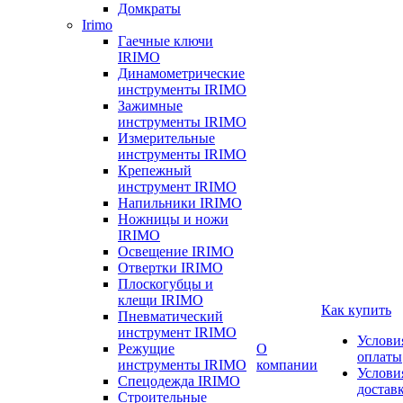
Домкраты
Irimo
Гаечные ключи
IRIMO
Динамометрические
инструменты IRIMO
Зажимные
инструменты IRIMO
Измерительные
инструменты IRIMO
Крепежный
инструмент IRIMO
Напильники IRIMO
Ножницы и ножи
IRIMO
Освещение IRIMO
Отвертки IRIMO
Плоскогубцы и
клещи IRIMO
Как купить
Пневматический
инструмент IRIMO
Услови
Режущие
О
оплаты
инструменты IRIMO
компании
Услови
Спецодежда IRIMO
достав
Строительные