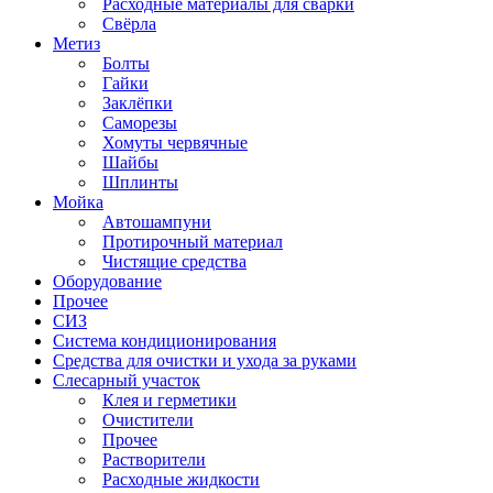
Расходные материалы для сварки
Свёрла
Метиз
Болты
Гайки
Заклёпки
Саморезы
Хомуты червячные
Шайбы
Шплинты
Мойка
Автошампуни
Протирочный материал
Чистящие средства
Оборудование
Прочее
СИЗ
Система кондиционирования
Средства для очистки и ухода за руками
Слесарный участок
Клея и герметики
Очистители
Прочее
Растворители
Расходные жидкости