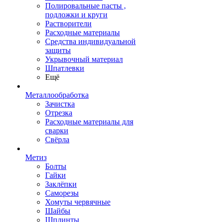
Полировальные пасты ,
подложки и круги
Растворители
Расходные материалы
Средства индивидуальной
защиты
Укрывочный материал
Шпатлевки
Ещё
Металлообработка
Зачистка
Отрезка
Расходные материалы для
сварки
Свёрла
Метиз
Болты
Гайки
Заклёпки
Саморезы
Хомуты червячные
Шайбы
Шплинты