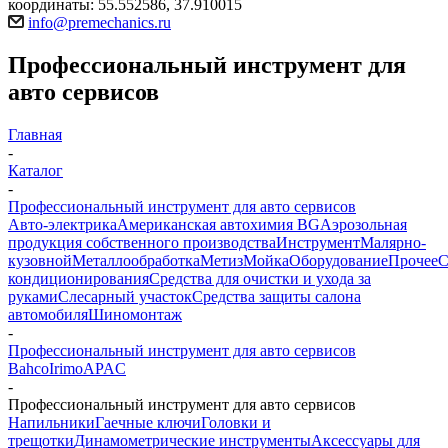
координаты: 55.552586, 37.910015
info@premechanics.ru
Профессиональный инструмент для
авто сервисов
Главная
-
Каталог
-
Профессиональный инструмент для авто сервисов
Авто-электрика
Американская автохимия BG
Аэрозольная
продукция собственного производства
Инструмент
Малярно-
кузовной
Металлообработка
Метиз
Мойка
Оборудование
Прочее
кондиционирования
Средства для очистки и ухода за
руками
Слесарный участок
Средства защиты салона
автомобиля
Шиномонтаж
-
Профессиональный инструмент для авто сервисов
Bahco
Irimo
APAC
-
Профессиональный инструмент для авто сервисов
Напильники
Гаечные ключи
Головки и
трещотки
Динамометрические инструменты
Аксессуары для