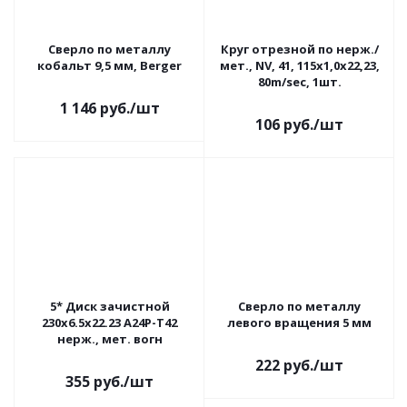
Сверло по металлу
Круг отрезной по нерж./
кобальт 9,5 мм, Berger
мет., NV, 41, 115х1,0х22,23,
80m/sec, 1шт.
1 146
руб.
/шт
106
руб.
/шт
5* Диск зачистной
Сверло по металлу
230x6.5х22.23 A24P-Т42
левого вращения 5 мм
нерж., мет. вогн
222
руб.
/шт
355
руб.
/шт