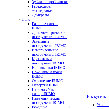
Зубила и пробойники
Гвоздодеры,
монтировки
Домкраты
Irimo
Гаечные ключи
IRIMO
Динамометрические
инструменты IRIMO
Зажимные
инструменты IRIMO
Измерительные
инструменты IRIMO
Крепежный
инструмент IRIMO
Напильники IRIMO
Ножницы и ножи
IRIMO
Освещение IRIMO
Отвертки IRIMO
Плоскогубцы и
клещи IRIMO
Как купить
Пневматический
инструмент IRIMO
Услови
Режущие
О