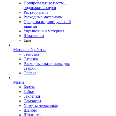
Полировальные пасты ,
подложки и круги
Растворители
Расходные материалы
Средства индивидуальной
защиты
Укрывочный материал
Шпатлевки
Ещё
Металлообработка
Зачистка
Отрезка
Расходные материалы для
сварки
Свёрла
Метиз
Болты
Гайки
Заклёпки
Саморезы
Хомуты червячные
Шайбы
Шплинты