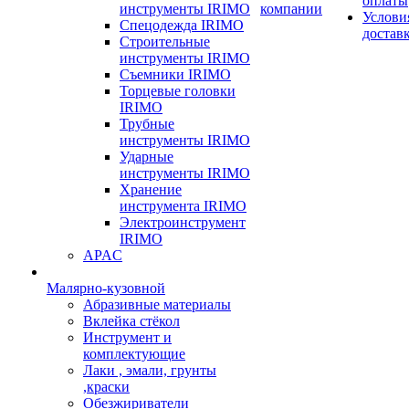
оплаты
инструменты IRIMO
компании
Услови
Спецодежда IRIMO
достав
Строительные
инструменты IRIMO
Съемники IRIMO
Торцевые головки
IRIMO
Трубные
инструменты IRIMO
Ударные
инструменты IRIMO
Хранение
инструмента IRIMO
Электроинструмент
IRIMO
APAC
Малярно-кузовной
Абразивные материалы
Вклейка стёкол
Инструмент и
комплектующие
Лаки , эмали, грунты
,краски
Обезжириватели