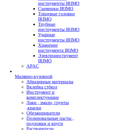
инструменты IRIMO
Съемники IRIMO
Торцевые головки
IRIMO
Трубные
инструменты IRIMO
Ударные
инструменты IRIMO
Хранение
инструмента IRIMO
Электроинструмент
IRIMO
APAC
Малярно-кузовной
Абразивные материалы
Вклейка стёкол
Инструмент и
комплектующие
Лаки , эмали, грунты
,краски
Обезжириватели
Полировальные пасты ,
подложки и круги
Растворители