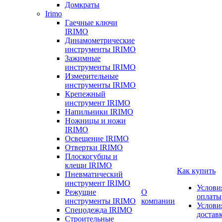
Домкраты
Irimo
Гаечные ключи
IRIMO
Динамометрические
инструменты IRIMO
Зажимные
инструменты IRIMO
Измерительные
инструменты IRIMO
Крепежный
инструмент IRIMO
Напильники IRIMO
Ножницы и ножи
IRIMO
Освещение IRIMO
Отвертки IRIMO
Плоскогубцы и
клещи IRIMO
Как купить
Пневматический
инструмент IRIMO
Услови
Режущие
О
оплаты
инструменты IRIMO
компании
Услови
Спецодежда IRIMO
достав
Строительные