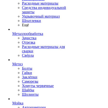
Расходные материалы
Средства индивидуальной
защиты
Укрывочный материал
Шпатлевки
Ещё
Металлообработка
Зачистка
Отрезка
Расходные материалы для
сварки
Свёрла
Метиз
Болты
Гайки
Заклёпки
Саморезы
Хомуты червячные
Шайбы
Шплинты
Мойка
Автошампуни