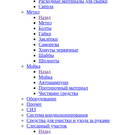
Расходные материалы для сварки
Свёрла
Метиз
Назад
Метиз
Болты
Гайки
Заклёпки
Саморезы
Хомуты червячные
Шайбы
Шплинты
Мойка
Назад
Мойка
Автошампуни
Протирочный материал
Чистящие средства
Оборудование
Прочее
СИЗ
Система кондиционирования
Средства для очистки и ухода за руками
Слесарный участок
Назад