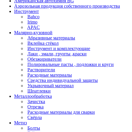
Американская автохимия BG
Аэрозольная продукция собственного производства
Инструмент
Bahco
Irimo
APAC
Малярно-кузовной
Абразивные материалы
Вклейка стёкол
Инструмент и комплектующие
Лаки , эмали, грунты ,краски
Обезжириватели
Полировальные пасты , подложки и круги
Растворители
Расходные материалы
Средства индивидуальной защиты
Укрывочный материал
Шпатлевки
Металлообработка
Зачистка
Отрезка
Расходные материалы для сварки
Свёрла
Метиз
Болты