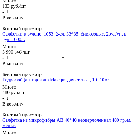
Много
133
руб.
/шт
-
+
В корзину
Быстрый просмотр
Салфетки в рулоне, 1053, 2-сл, 33*35, бирюзовые, 2рул/уп, в
рул. 1000л.
Много
3 990
руб.
/шт
-
+
В корзину
Быстрый просмотр
Гидрофоб (антидождь) Matequs для стекла , 10+10мл
Много
480
руб.
/шт
-
+
В корзину
Быстрый просмотр
Салфетка из микрофибры AB 40*40,неоверлоченная 400 гр./м,
желтая
Много