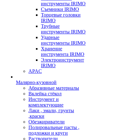
инструменты IRIMO
Съемники IRIMO
Торцевые головки
IRIMO
Трубные
инструменты IRIMO
Ударные
инструменты IRIMO
Хранение
инструмента IRIMO
Электроинструмент
IRIMO
APAC
Малярно-кузовной
Абразивные материалы
Вклейка стёкол
Инструмент и
комплектующие
Лаки , эмали, грунты
,краски
Обезжириватели
Полировальные пасты ,
подложки и круги
Растворители