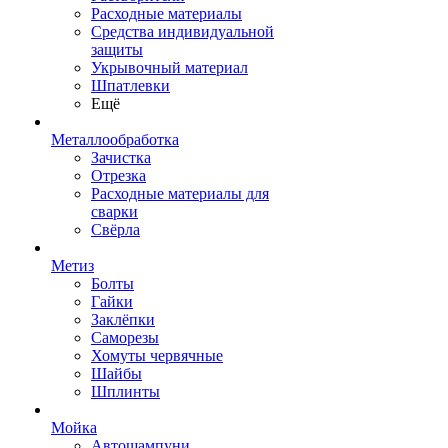
Расходные материалы
Средства индивидуальной
защиты
Укрывочный материал
Шпатлевки
Ещё
Металлообработка
Зачистка
Отрезка
Расходные материалы для
сварки
Свёрла
Метиз
Болты
Гайки
Заклёпки
Саморезы
Хомуты червячные
Шайбы
Шплинты
Мойка
Автошампуни