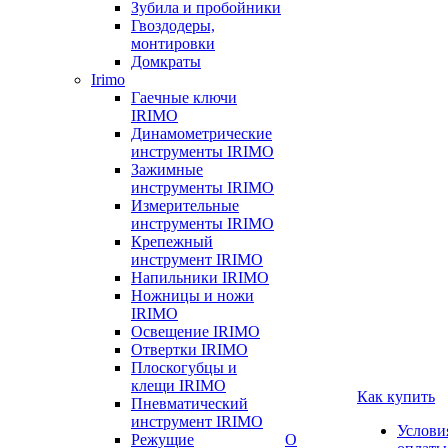
Зубила и пробойники
Гвоздодеры,
монтировки
Домкраты
Irimo
Гаечные ключи
IRIMO
Динамометрические
инструменты IRIMO
Зажимные
инструменты IRIMO
Измерительные
инструменты IRIMO
Крепежный
инструмент IRIMO
Напильники IRIMO
Ножницы и ножи
IRIMO
Освещение IRIMO
Отвертки IRIMO
Плоскогубцы и
клещи IRIMO
Как купить
Пневматический
инструмент IRIMO
Услови
Режущие
О