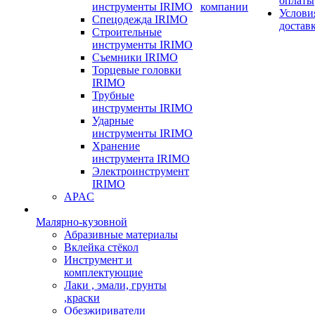
оплаты
инструменты IRIMO
компании
Услови
Спецодежда IRIMO
достав
Строительные
инструменты IRIMO
Съемники IRIMO
Торцевые головки
IRIMO
Трубные
инструменты IRIMO
Ударные
инструменты IRIMO
Хранение
инструмента IRIMO
Электроинструмент
IRIMO
APAC
Малярно-кузовной
Абразивные материалы
Вклейка стёкол
Инструмент и
комплектующие
Лаки , эмали, грунты
,краски
Обезжириватели