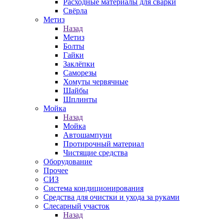
Расходные материалы для сварки
Свёрла
Метиз
Назад
Метиз
Болты
Гайки
Заклёпки
Саморезы
Хомуты червячные
Шайбы
Шплинты
Мойка
Назад
Мойка
Автошампуни
Протирочный материал
Чистящие средства
Оборудование
Прочее
СИЗ
Система кондиционирования
Средства для очистки и ухода за руками
Слесарный участок
Назад