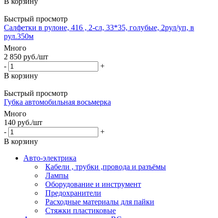
В корзину
Быстрый просмотр
Салфетки в рулоне, 416 , 2-сл, 33*35, голубые, 2рул/уп, в
рул.350м
Много
2 850
руб.
/шт
-
+
В корзину
Быстрый просмотр
Губка автомобильная восьмерка
Много
140
руб.
/шт
-
+
В корзину
Авто-электрика
Кабели , трубки ,провода и разъёмы
Лампы
Оборудование и инструмент
Предохранители
Расходные материалы для пайки
Стяжки пластиковые