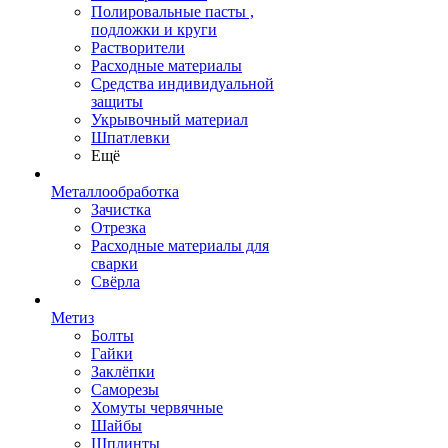
Полировальные пасты ,
подложки и круги
Растворители
Расходные материалы
Средства индивидуальной
защиты
Укрывочный материал
Шпатлевки
Ещё
Металлообработка
Зачистка
Отрезка
Расходные материалы для
сварки
Свёрла
Метиз
Болты
Гайки
Заклёпки
Саморезы
Хомуты червячные
Шайбы
Шплинты