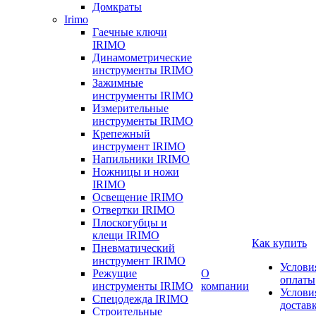
Домкраты
Irimo
Гаечные ключи
IRIMO
Динамометрические
инструменты IRIMO
Зажимные
инструменты IRIMO
Измерительные
инструменты IRIMO
Крепежный
инструмент IRIMO
Напильники IRIMO
Ножницы и ножи
IRIMO
Освещение IRIMO
Отвертки IRIMO
Плоскогубцы и
клещи IRIMO
Как купить
Пневматический
инструмент IRIMO
Услови
Режущие
О
оплаты
инструменты IRIMO
компании
Услови
Спецодежда IRIMO
достав
Строительные