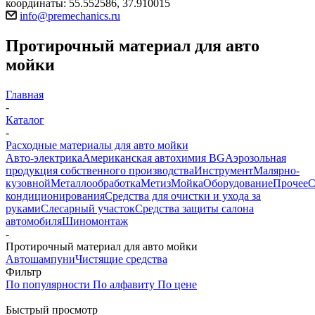
координаты: 55.552586, 37.910015
info@premechanics.ru
Протирочный материал для авто
мойки
Главная
-
Каталог
-
Расходные материалы для авто мойки
Авто-электрика
Американская автохимия BG
Аэрозольная
продукция собственного производства
Инструмент
Малярно-
кузовной
Металлообработка
Метиз
Мойка
Оборудование
Прочее
кондиционирования
Средства для очистки и ухода за
руками
Слесарный участок
Средства защиты салона
автомобиля
Шиномонтаж
-
Протирочный материал для авто мойки
Автошампуни
Чистящие средства
Фильтр
По популярности
По алфавиту
По цене
Быстрый просмотр