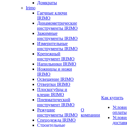
Домкраты
Irimo
Гаечные ключи
IRIMO
Динамометрические
инструменты IRIMO
Зажимные
инструменты IRIMO
Измерительные
инструменты IRIMO
Крепежный
инструмент IRIMO
Напильники IRIMO
Ножницы и ножи
IRIMO
Освещение IRIMO
Отвертки IRIMO
Плоскогубцы и
клещи IRIMO
Как купить
Пневматический
инструмент IRIMO
Услови
Режущие
О
оплаты
инструменты IRIMO
компании
Услови
Спецодежда IRIMO
достав
Строительные