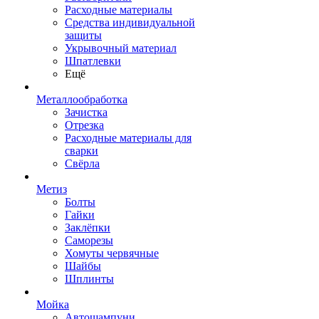
Расходные материалы
Средства индивидуальной
защиты
Укрывочный материал
Шпатлевки
Ещё
Металлообработка
Зачистка
Отрезка
Расходные материалы для
сварки
Свёрла
Метиз
Болты
Гайки
Заклёпки
Саморезы
Хомуты червячные
Шайбы
Шплинты
Мойка
Автошампуни