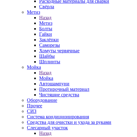
Расходные материалы для сварки
Свёрла
Метиз
Назад
Метиз
Болты
Гайки
Заклёпки
Саморезы
Хомуты червячные
Шайбы
Шплинты
Мойка
Назад
Мойка
Автошампуни
Протирочный материал
Чистящие средства
Оборудование
Прочее
СИЗ
Система кондиционирования
Средства для очистки и ухода за руками
Слесарный участок
Назад