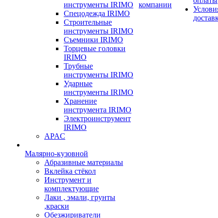
оплаты
инструменты IRIMO
компании
Услови
Спецодежда IRIMO
достав
Строительные
инструменты IRIMO
Съемники IRIMO
Торцевые головки
IRIMO
Трубные
инструменты IRIMO
Ударные
инструменты IRIMO
Хранение
инструмента IRIMO
Электроинструмент
IRIMO
APAC
Малярно-кузовной
Абразивные материалы
Вклейка стёкол
Инструмент и
комплектующие
Лаки , эмали, грунты
,краски
Обезжириватели