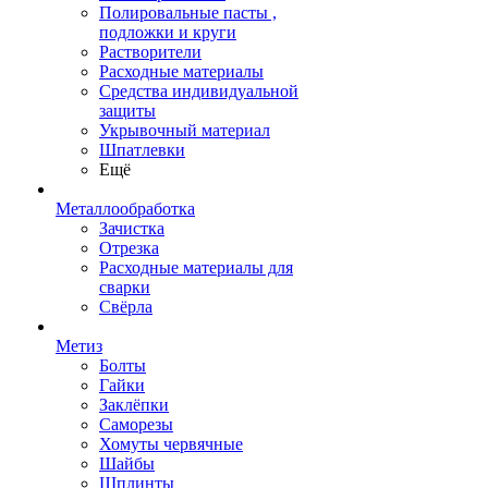
Полировальные пасты ,
подложки и круги
Растворители
Расходные материалы
Средства индивидуальной
защиты
Укрывочный материал
Шпатлевки
Ещё
Металлообработка
Зачистка
Отрезка
Расходные материалы для
сварки
Свёрла
Метиз
Болты
Гайки
Заклёпки
Саморезы
Хомуты червячные
Шайбы
Шплинты