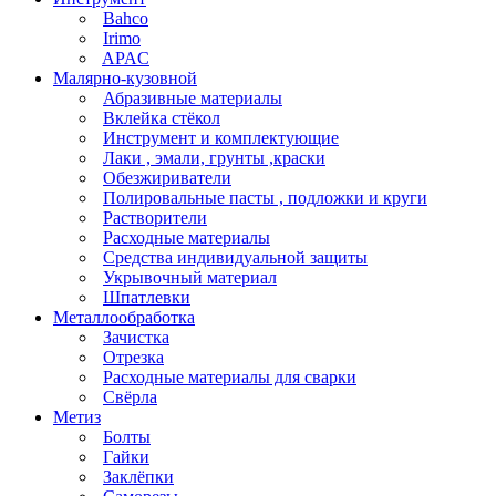
Bahco
Irimo
APAC
Малярно-кузовной
Абразивные материалы
Вклейка стёкол
Инструмент и комплектующие
Лаки , эмали, грунты ,краски
Обезжириватели
Полировальные пасты , подложки и круги
Растворители
Расходные материалы
Средства индивидуальной защиты
Укрывочный материал
Шпатлевки
Металлообработка
Зачистка
Отрезка
Расходные материалы для сварки
Свёрла
Метиз
Болты
Гайки
Заклёпки