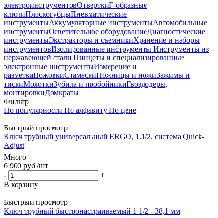
электроинструментов
Отвертки
Г-образные
ключи
Плоскогубцы
Пневматические
инструменты
Аккумуляторные инструменты
Автомобильные
инструменты
Осветительное оборудование
Диагностические
инструменты
Экстракторы и съемники
Хранение и наборы
инструментов
Изолированные инструменты
Инструменты из
нержавеющей стали
Пинцеты и специализированные
электронные инструменты
Измерение и
разметка
Ножовки
Стамески
Ножницы и ножи
Зажимы и
тиски
Молотки
Зубила и пробойники
Гвоздодеры,
монтировки
Домкраты
Фильтр
По популярности
По алфавиту
По цене
Быстрый просмотр
Ключ трубный универсальный ERGO, 1.1/2, система Quick-
Adjust
Много
6 900
руб.
/шт
-
+
В корзину
Быстрый просмотр
Ключ трубный быстронастраиваемый 1 1/2 - 38,1 мм