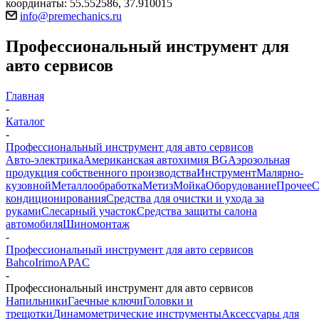
координаты: 55.552586, 37.910015
info@premechanics.ru
Профессиональный инструмент для
авто сервисов
Главная
-
Каталог
-
Профессиональный инструмент для авто сервисов
Авто-электрика
Американская автохимия BG
Аэрозольная
продукция собственного производства
Инструмент
Малярно-
кузовной
Металлообработка
Метиз
Мойка
Оборудование
Прочее
кондиционирования
Средства для очистки и ухода за
руками
Слесарный участок
Средства защиты салона
автомобиля
Шиномонтаж
-
Профессиональный инструмент для авто сервисов
Bahco
Irimo
APAC
-
Профессиональный инструмент для авто сервисов
Напильники
Гаечные ключи
Головки и
трещотки
Динамометрические инструменты
Аксессуары для