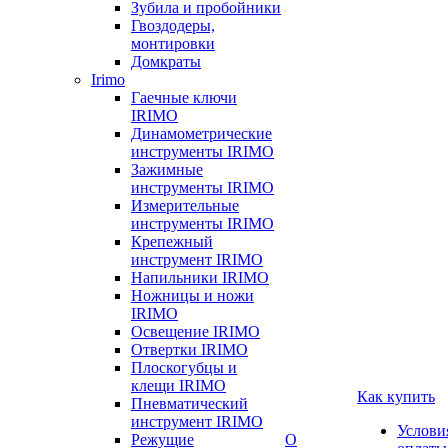
Зубила и пробойники
Гвоздодеры,
монтировки
Домкраты
Irimo
Гаечные ключи
IRIMO
Динамометрические
инструменты IRIMO
Зажимные
инструменты IRIMO
Измерительные
инструменты IRIMO
Крепежный
инструмент IRIMO
Напильники IRIMO
Ножницы и ножи
IRIMO
Освещение IRIMO
Отвертки IRIMO
Плоскогубцы и
клещи IRIMO
Как купить
Пневматический
инструмент IRIMO
Услови
Режущие
О