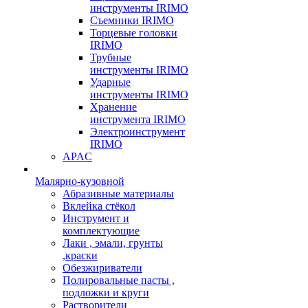
инструменты IRIMO
Съемники IRIMO
Торцевые головки
IRIMO
Трубные
инструменты IRIMO
Ударные
инструменты IRIMO
Хранение
инструмента IRIMO
Электроинструмент
IRIMO
APAC
Малярно-кузовной
Абразивные материалы
Вклейка стёкол
Инструмент и
комплектующие
Лаки , эмали, грунты
,краски
Обезжириватели
Полировальные пасты ,
подложки и круги
Растворители