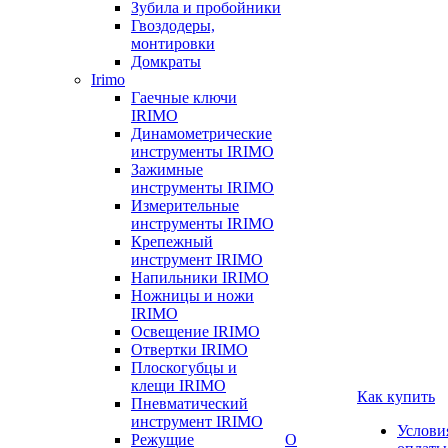
Зубила и пробойники
Гвоздодеры,
монтировки
Домкраты
Irimo
Гаечные ключи
IRIMO
Динамометрические
инструменты IRIMO
Зажимные
инструменты IRIMO
Измерительные
инструменты IRIMO
Крепежный
инструмент IRIMO
Напильники IRIMO
Ножницы и ножи
IRIMO
Освещение IRIMO
Отвертки IRIMO
Плоскогубцы и
клещи IRIMO
Как купить
Пневматический
инструмент IRIMO
Услови
Режущие
О