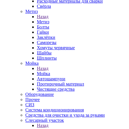
Расходные материалы для сварки
Свёрла
Метиз
Назад
Метиз
Болты
Гайки
Заклёпки
Саморезы
Хомуты червячные
Шайбы
Шплинты
Мойка
Назад
Мойка
Автошампуни
Протирочный материал
Чистящие средства
Оборудование
Прочее
СИЗ
Система кондиционирования
Средства для очистки и ухода за руками
Слесарный участок
Назад