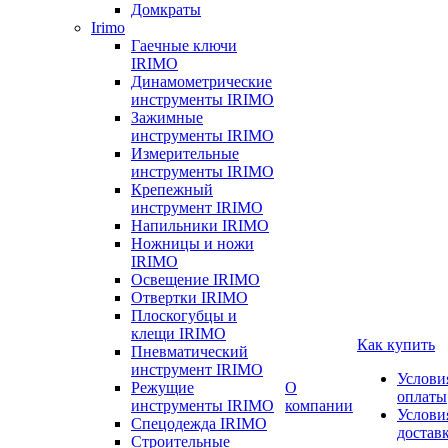
Домкраты
Irimo
Гаечные ключи
IRIMO
Динамометрические
инструменты IRIMO
Зажимные
инструменты IRIMO
Измерительные
инструменты IRIMO
Крепежный
инструмент IRIMO
Напильники IRIMO
Ножницы и ножи
IRIMO
Освещение IRIMO
Отвертки IRIMO
Плоскогубцы и
клещи IRIMO
Как купить
Пневматический
инструмент IRIMO
Услови
Режущие
О
оплаты
инструменты IRIMO
компании
Услови
Спецодежда IRIMO
достав
Строительные