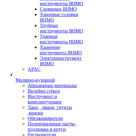
инструменты IRIMO
Съемники IRIMO
Торцевые головки
IRIMO
Трубные
инструменты IRIMO
Ударные
инструменты IRIMO
Хранение
инструмента IRIMO
Электроинструмент
IRIMO
APAC
Малярно-кузовной
Абразивные материалы
Вклейка стёкол
Инструмент и
комплектующие
Лаки , эмали, грунты
,краски
Обезжириватели
Полировальные пасты ,
подложки и круги
Растворители