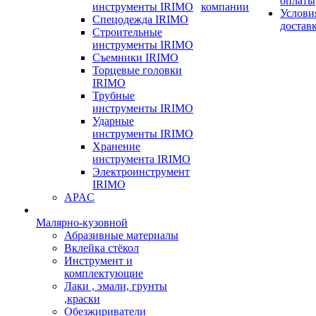
оплаты
инструменты IRIMO
компании
Услови
Спецодежда IRIMO
достав
Строительные
инструменты IRIMO
Съемники IRIMO
Торцевые головки
IRIMO
Трубные
инструменты IRIMO
Ударные
инструменты IRIMO
Хранение
инструмента IRIMO
Электроинструмент
IRIMO
APAC
Малярно-кузовной
Абразивные материалы
Вклейка стёкол
Инструмент и
комплектующие
Лаки , эмали, грунты
,краски
Обезжириватели