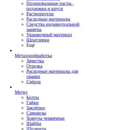
Полировальные пасты ,
подложки и круги
Растворители
Расходные материалы
Средства индивидуальной
защиты
Укрывочный материал
Шпатлевки
Ещё
Металлообработка
Зачистка
Отрезка
Расходные материалы для
сварки
Свёрла
Метиз
Болты
Гайки
Заклёпки
Саморезы
Хомуты червячные
Шайбы
Шплинты