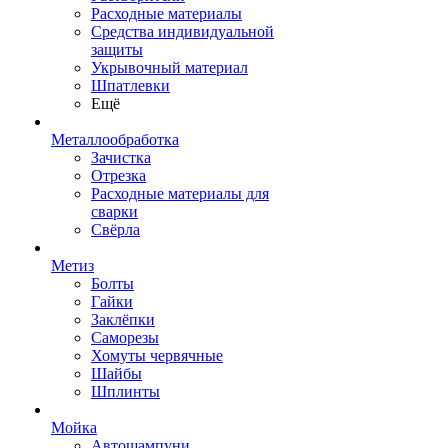
Расходные материалы
Средства индивидуальной
защиты
Укрывочный материал
Шпатлевки
Ещё
Металлообработка
Зачистка
Отрезка
Расходные материалы для
сварки
Свёрла
Метиз
Болты
Гайки
Заклёпки
Саморезы
Хомуты червячные
Шайбы
Шплинты
Мойка
Автошампуни