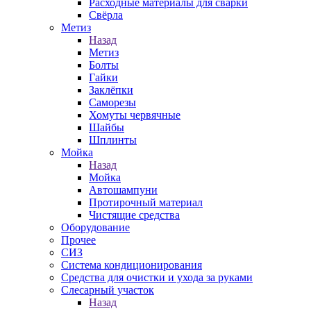
Расходные материалы для сварки
Свёрла
Метиз
Назад
Метиз
Болты
Гайки
Заклёпки
Саморезы
Хомуты червячные
Шайбы
Шплинты
Мойка
Назад
Мойка
Автошампуни
Протирочный материал
Чистящие средства
Оборудование
Прочее
СИЗ
Система кондиционирования
Средства для очистки и ухода за руками
Слесарный участок
Назад