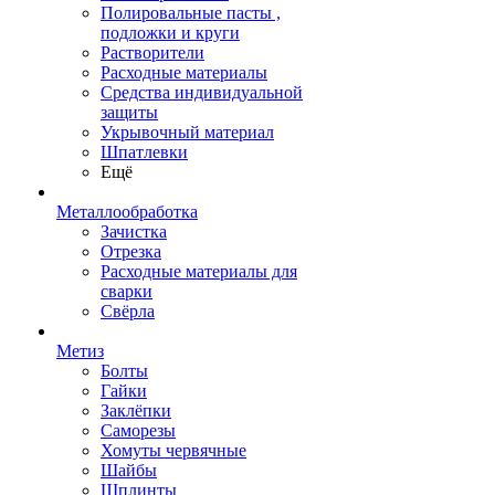
Полировальные пасты ,
подложки и круги
Растворители
Расходные материалы
Средства индивидуальной
защиты
Укрывочный материал
Шпатлевки
Ещё
Металлообработка
Зачистка
Отрезка
Расходные материалы для
сварки
Свёрла
Метиз
Болты
Гайки
Заклёпки
Саморезы
Хомуты червячные
Шайбы
Шплинты