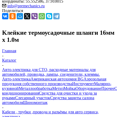
координаты: 55.552586, 37.910015
info@premechanics.ru
Поделиться
Клейкие термоусадочные шланги 16мм
х 1.0м
Главная
-
Каталог
-
Авто-электрика для СТО, расходные материалы для
автомобилей, проводка, лампы, соеденители, клеммы.
Авто-электрика
Американская автохимия BG
Аэрозольная
продукция собственного производства
Инструмент
Малярно-
кузовной
Металлообработка
Метиз
Мойка
Оборудование
Прочее
кондиционирования
Средства для очистки и ухода за
руками
Слесарный участок
Средства защиты салона
автомобиля
Шиномонтаж
-
Кабели , трубки ,провода и разъёмы для авто сервиса,
электрика.