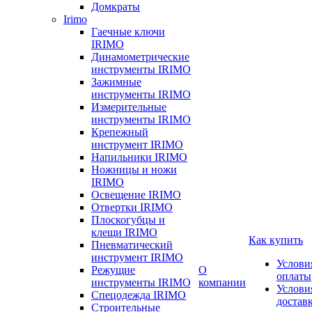
Домкраты
Irimo
Гаечные ключи
IRIMO
Динамометрические
инструменты IRIMO
Зажимные
инструменты IRIMO
Измерительные
инструменты IRIMO
Крепежный
инструмент IRIMO
Напильники IRIMO
Ножницы и ножи
IRIMO
Освещение IRIMO
Отвертки IRIMO
Плоскогубцы и
клещи IRIMO
Как купить
Пневматический
инструмент IRIMO
Услови
Режущие
О
оплаты
инструменты IRIMO
компании
Услови
Спецодежда IRIMO
достав
Строительные