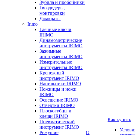
Зубила и пробойники
Гвоздодеры,
монтировки
Домкраты
Irimo
Гаечные ключи
IRIMO
Динамометрические
инструменты IRIMO
Зажимные
инструменты IRIMO
Измерительные
инструменты IRIMO
Крепежный
инструмент IRIMO
Напильники IRIMO
Ножницы и ножи
IRIMO
Освещение IRIMO
Отвертки IRIMO
Плоскогубцы и
клещи IRIMO
Как купить
Пневматический
инструмент IRIMO
Услови
Режущие
О