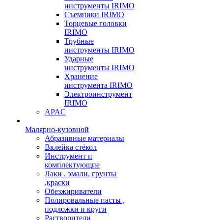
инструменты IRIMO
Съемники IRIMO
Торцевые головки
IRIMO
Трубные
инструменты IRIMO
Ударные
инструменты IRIMO
Хранение
инструмента IRIMO
Электроинструмент
IRIMO
APAC
Малярно-кузовной
Абразивные материалы
Вклейка стёкол
Инструмент и
комплектующие
Лаки , эмали, грунты
,краски
Обезжириватели
Полировальные пасты ,
подложки и круги
Растворители