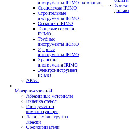
оплаты
инструменты IRIMO
компании
Услови
Спецодежда IRIMO
достав
Строительные
инструменты IRIMO
Съемники IRIMO
Торцевые головки
IRIMO
Трубные
инструменты IRIMO
Ударные
инструменты IRIMO
Хранение
инструмента IRIMO
Электроинструмент
IRIMO
APAC
Малярно-кузовной
Абразивные материалы
Вклейка стёкол
Инструмент и
комплектующие
Лаки , эмали, грунты
,краски
Обезжириватели