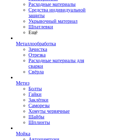
Расходные материалы
Средства индивидуальной
защиты
Укрывочный материал
Шпатлевки
Ещё
Металлообработка
Зачистка
Отрезка
Расходные материалы для
сварки
Свёрла
Метиз
Болты
Гайки
Заклёпки
Саморезы
Хомуты червячные
Шайбы
Шплинты
Мойка
Автошампуни