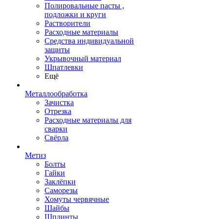
Полировальные пасты ,
подложки и круги
Растворители
Расходные материалы
Средства индивидуальной
защиты
Укрывочный материал
Шпатлевки
Ещё
Металлообработка
Зачистка
Отрезка
Расходные материалы для
сварки
Свёрла
Метиз
Болты
Гайки
Заклёпки
Саморезы
Хомуты червячные
Шайбы
Шплинты