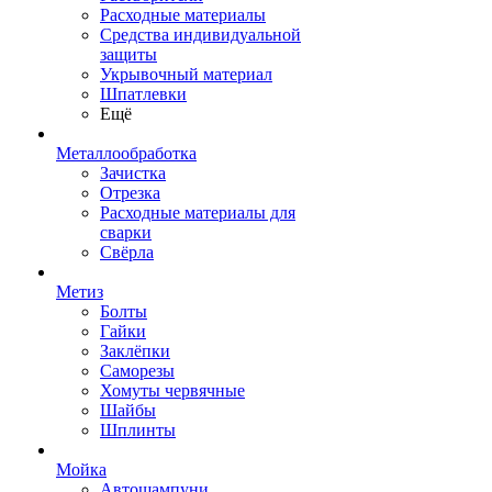
Расходные материалы
Средства индивидуальной
защиты
Укрывочный материал
Шпатлевки
Ещё
Металлообработка
Зачистка
Отрезка
Расходные материалы для
сварки
Свёрла
Метиз
Болты
Гайки
Заклёпки
Саморезы
Хомуты червячные
Шайбы
Шплинты
Мойка
Автошампуни