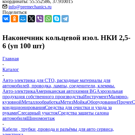
координаты: 55.552586, 37.910015
info@premechanics.ru
Поделиться
Наконечник кольцевой изол. НКИ 2,5-
6 (уп 100 шт)
Главная
-
Каталог
-
Авто-электрика для СТО, расходные материалы для
автомобилей, проводка, лампы, соеденители, клеммы.
Авто-электрика
Американская автохимия BG
Аэрозольная
продукция собственного производства
Инструмент
Малярно-
кузовной
Металлообработка
Метиз
Мойка
Оборудование
Прочее
кондиционирования
Средства для очистки и ухода за
руками
Слесарный участок
Средства защиты салона
автомобиля
Шиномонтаж
-
Кабели , трубки ,провода и разъёмы для авто сервиса,
электрика.