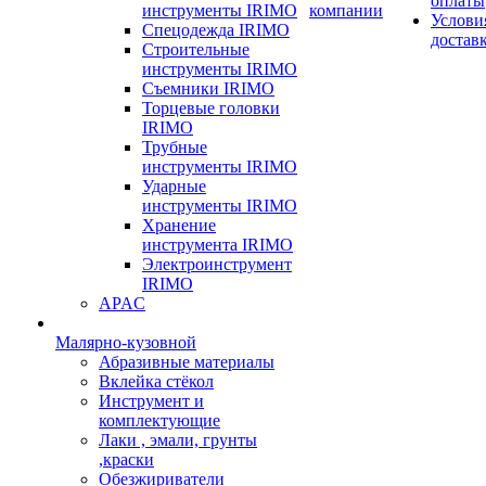
оплаты
инструменты IRIMO
компании
Услови
Спецодежда IRIMO
достав
Строительные
инструменты IRIMO
Съемники IRIMO
Торцевые головки
IRIMO
Трубные
инструменты IRIMO
Ударные
инструменты IRIMO
Хранение
инструмента IRIMO
Электроинструмент
IRIMO
APAC
Малярно-кузовной
Абразивные материалы
Вклейка стёкол
Инструмент и
комплектующие
Лаки , эмали, грунты
,краски
Обезжириватели