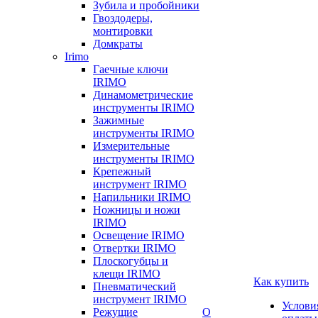
Зубила и пробойники
Гвоздодеры,
монтировки
Домкраты
Irimo
Гаечные ключи
IRIMO
Динамометрические
инструменты IRIMO
Зажимные
инструменты IRIMO
Измерительные
инструменты IRIMO
Крепежный
инструмент IRIMO
Напильники IRIMO
Ножницы и ножи
IRIMO
Освещение IRIMO
Отвертки IRIMO
Плоскогубцы и
клещи IRIMO
Как купить
Пневматический
инструмент IRIMO
Услови
Режущие
О