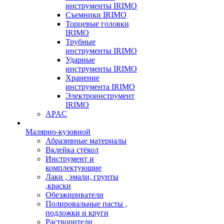
инструменты IRIMO
Съемники IRIMO
Торцевые головки
IRIMO
Трубные
инструменты IRIMO
Ударные
инструменты IRIMO
Хранение
инструмента IRIMO
Электроинструмент
IRIMO
APAC
Малярно-кузовной
Абразивные материалы
Вклейка стёкол
Инструмент и
комплектующие
Лаки , эмали, грунты
,краски
Обезжириватели
Полировальные пасты ,
подложки и круги
Растворители