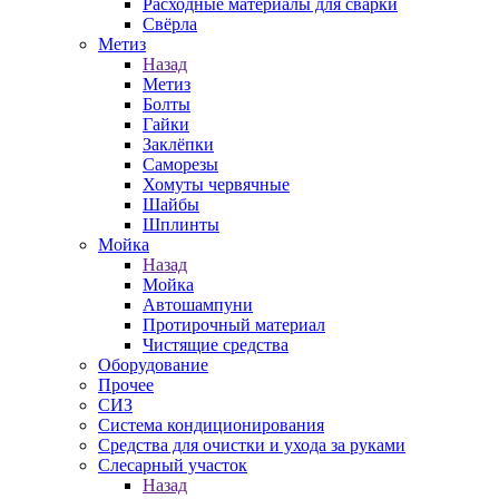
Расходные материалы для сварки
Свёрла
Метиз
Назад
Метиз
Болты
Гайки
Заклёпки
Саморезы
Хомуты червячные
Шайбы
Шплинты
Мойка
Назад
Мойка
Автошампуни
Протирочный материал
Чистящие средства
Оборудование
Прочее
СИЗ
Система кондиционирования
Средства для очистки и ухода за руками
Слесарный участок
Назад