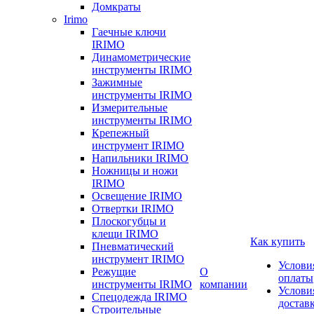
Домкраты
Irimo
Гаечные ключи
IRIMO
Динамометрические
инструменты IRIMO
Зажимные
инструменты IRIMO
Измерительные
инструменты IRIMO
Крепежный
инструмент IRIMO
Напильники IRIMO
Ножницы и ножи
IRIMO
Освещение IRIMO
Отвертки IRIMO
Плоскогубцы и
клещи IRIMO
Как купить
Пневматический
инструмент IRIMO
Услови
Режущие
О
оплаты
инструменты IRIMO
компании
Услови
Спецодежда IRIMO
достав
Строительные