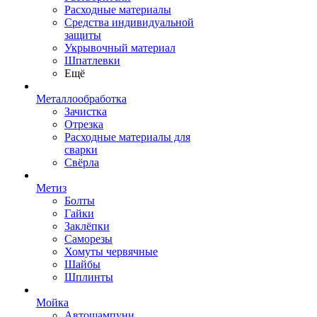
Расходные материалы
Средства индивидуальной
защиты
Укрывочный материал
Шпатлевки
Ещё
Металлообработка
Зачистка
Отрезка
Расходные материалы для
сварки
Свёрла
Метиз
Болты
Гайки
Заклёпки
Саморезы
Хомуты червячные
Шайбы
Шплинты
Мойка
Автошампуни