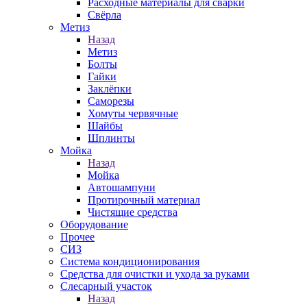
Расходные материалы для сварки
Свёрла
Метиз
Назад
Метиз
Болты
Гайки
Заклёпки
Саморезы
Хомуты червячные
Шайбы
Шплинты
Мойка
Назад
Мойка
Автошампуни
Протирочный материал
Чистящие средства
Оборудование
Прочее
СИЗ
Система кондиционирования
Средства для очистки и ухода за руками
Слесарный участок
Назад