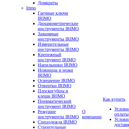
Домкраты
Irimo
Гаечные ключи
IRIMO
Динамометрические
инструменты IRIMO
Зажимные
инструменты IRIMO
Измерительные
инструменты IRIMO
Крепежный
инструмент IRIMO
Напильники IRIMO
Ножницы и ножи
IRIMO
Освещение IRIMO
Отвертки IRIMO
Плоскогубцы и
клещи IRIMO
Как купить
Пневматический
инструмент IRIMO
Услови
Режущие
О
оплаты
инструменты IRIMO
компании
Услови
Спецодежда IRIMO
достав
Строительные