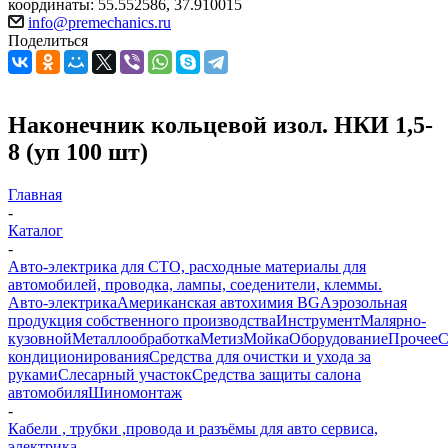
координаты: 55.552586, 37.910015
info@premechanics.ru
Поделиться
Наконечник кольцевой изол. НКИ 1,5-
8 (уп 100 шт)
Главная
-
Каталог
-
Авто-электрика для СТО, расходные материалы для
автомобилей, проводка, лампы, соеденители, клеммы.
Авто-электрика
Американская автохимия BG
Аэрозольная
продукция собственного производства
Инструмент
Малярно-
кузовной
Металлообработка
Метиз
Мойка
Оборудование
Прочее
кондиционирования
Средства для очистки и ухода за
руками
Слесарный участок
Средства защиты салона
автомобиля
Шиномонтаж
-
Кабели , трубки ,провода и разъёмы для авто сервиса,
электрика.