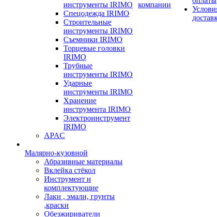
оплаты
инструменты IRIMO
компании
Услови
Спецодежда IRIMO
достав
Строительные
инструменты IRIMO
Съемники IRIMO
Торцевые головки
IRIMO
Трубные
инструменты IRIMO
Ударные
инструменты IRIMO
Хранение
инструмента IRIMO
Электроинструмент
IRIMO
APAC
Малярно-кузовной
Абразивные материалы
Вклейка стёкол
Инструмент и
комплектующие
Лаки , эмали, грунты
,краски
Обезжириватели