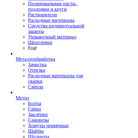
Полировальные пасты ,
подложки и круги
Растворители
Расходные материалы
Средства индивидуальной
защиты
Укрывочный материал
Шпатлевки
Ещё
Металлообработка
Зачистка
Отрезка
Расходные материалы для
сварки
Свёрла
Метиз
Болты
Гайки
Заклёпки
Саморезы
Хомуты червячные
Шайбы
Шплинты