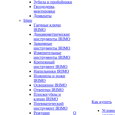
Зубила и пробойники
Гвоздодеры,
монтировки
Домкраты
Irimo
Гаечные ключи
IRIMO
Динамометрические
инструменты IRIMO
Зажимные
инструменты IRIMO
Измерительные
инструменты IRIMO
Крепежный
инструмент IRIMO
Напильники IRIMO
Ножницы и ножи
IRIMO
Освещение IRIMO
Отвертки IRIMO
Плоскогубцы и
клещи IRIMO
Как купить
Пневматический
инструмент IRIMO
Услови
Режущие
О