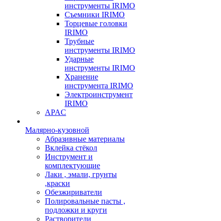
инструменты IRIMO
Съемники IRIMO
Торцевые головки
IRIMO
Трубные
инструменты IRIMO
Ударные
инструменты IRIMO
Хранение
инструмента IRIMO
Электроинструмент
IRIMO
APAC
Малярно-кузовной
Абразивные материалы
Вклейка стёкол
Инструмент и
комплектующие
Лаки , эмали, грунты
,краски
Обезжириватели
Полировальные пасты ,
подложки и круги
Растворители