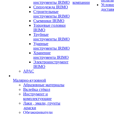
оплаты
инструменты IRIMO
компании
Услови
Спецодежда IRIMO
достав
Строительные
инструменты IRIMO
Съемники IRIMO
Торцевые головки
IRIMO
Трубные
инструменты IRIMO
Ударные
инструменты IRIMO
Хранение
инструмента IRIMO
Электроинструмент
IRIMO
APAC
Малярно-кузовной
Абразивные материалы
Вклейка стёкол
Инструмент и
комплектующие
Лаки , эмали, грунты
,краски
Обезжириватели