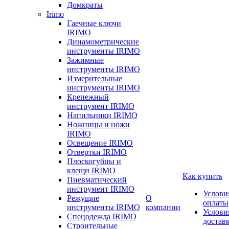
Домкраты
Irimo
Гаечные ключи
IRIMO
Динамометрические
инструменты IRIMO
Зажимные
инструменты IRIMO
Измерительные
инструменты IRIMO
Крепежный
инструмент IRIMO
Напильники IRIMO
Ножницы и ножи
IRIMO
Освещение IRIMO
Отвертки IRIMO
Плоскогубцы и
клещи IRIMO
Как купить
Пневматический
инструмент IRIMO
Услови
Режущие
О
оплаты
инструменты IRIMO
компании
Услови
Спецодежда IRIMO
достав
Строительные