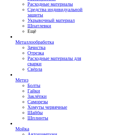
Расходные материалы
Средства индивидуальной
защиты
Укрывочный материал
Шпатлевки
Ещё
Металлообработка
Зачистка
Отрезка
Расходные материалы для
сварки
Свёрла
Метиз
Болты
Гайки
Заклёпки
Саморезы
Хомуты червячные
Шайбы
Шплинты
Мойка
Автошампуни