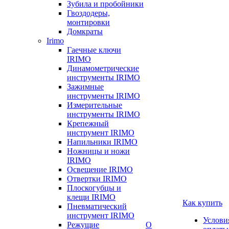
Зубила и пробойники
Гвоздодеры,
монтировки
Домкраты
Irimo
Гаечные ключи
IRIMO
Динамометрические
инструменты IRIMO
Зажимные
инструменты IRIMO
Измерительные
инструменты IRIMO
Крепежный
инструмент IRIMO
Напильники IRIMO
Ножницы и ножи
IRIMO
Освещение IRIMO
Отвертки IRIMO
Плоскогубцы и
клещи IRIMO
Как купить
Пневматический
инструмент IRIMO
Услови
Режущие
О