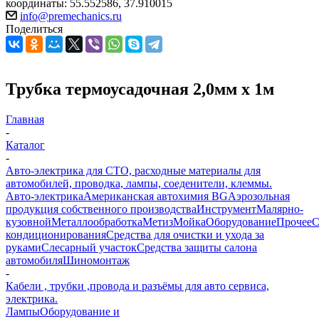
координаты: 55.552586, 37.910015
info@premechanics.ru
Поделиться
Трубка термоусадочная 2,0мм х 1м
Главная
-
Каталог
-
Авто-электрика для СТО, расходные материалы для
автомобилей, проводка, лампы, соеденители, клеммы.
Авто-электрика
Американская автохимия BG
Аэрозольная
продукция собственного производства
Инструмент
Малярно-
кузовной
Металлообработка
Метиз
Мойка
Оборудование
Прочее
кондиционирования
Средства для очистки и ухода за
руками
Слесарный участок
Средства защиты салона
автомобиля
Шиномонтаж
-
Кабели , трубки ,провода и разъёмы для авто сервиса,
электрика.
Лампы
Оборудование и