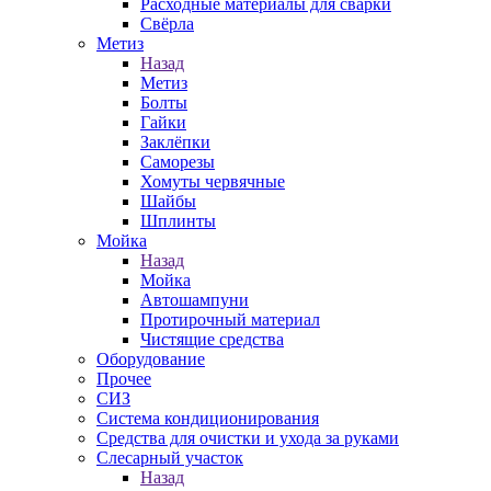
Расходные материалы для сварки
Свёрла
Метиз
Назад
Метиз
Болты
Гайки
Заклёпки
Саморезы
Хомуты червячные
Шайбы
Шплинты
Мойка
Назад
Мойка
Автошампуни
Протирочный материал
Чистящие средства
Оборудование
Прочее
СИЗ
Система кондиционирования
Средства для очистки и ухода за руками
Слесарный участок
Назад