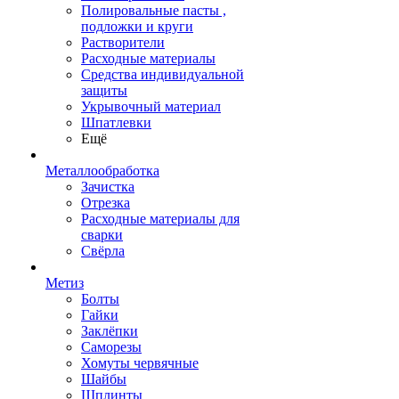
Полировальные пасты ,
подложки и круги
Растворители
Расходные материалы
Средства индивидуальной
защиты
Укрывочный материал
Шпатлевки
Ещё
Металлообработка
Зачистка
Отрезка
Расходные материалы для
сварки
Свёрла
Метиз
Болты
Гайки
Заклёпки
Саморезы
Хомуты червячные
Шайбы
Шплинты