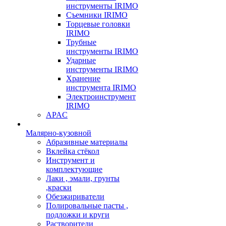
инструменты IRIMO
Съемники IRIMO
Торцевые головки
IRIMO
Трубные
инструменты IRIMO
Ударные
инструменты IRIMO
Хранение
инструмента IRIMO
Электроинструмент
IRIMO
APAC
Малярно-кузовной
Абразивные материалы
Вклейка стёкол
Инструмент и
комплектующие
Лаки , эмали, грунты
,краски
Обезжириватели
Полировальные пасты ,
подложки и круги
Растворители