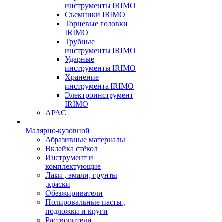
инструменты IRIMO
Съемники IRIMO
Торцевые головки
IRIMO
Трубные
инструменты IRIMO
Ударные
инструменты IRIMO
Хранение
инструмента IRIMO
Электроинструмент
IRIMO
APAC
Малярно-кузовной
Абразивные материалы
Вклейка стёкол
Инструмент и
комплектующие
Лаки , эмали, грунты
,краски
Обезжириватели
Полировальные пасты ,
подложки и круги
Растворители