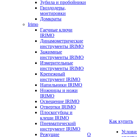
Зубила и пробойники
Гвоздодеры,
монтировки
Домкраты
Irimo
Гаечные ключи
IRIMO
Динамометрические
инструменты IRIMO
Зажимные
инструменты IRIMO
Измерительные
инструменты IRIMO
Крепежный
инструмент IRIMO
Напильники IRIMO
Ножницы и ножи
IRIMO
Освещение IRIMO
Отвертки IRIMO
Плоскогубцы и
клещи IRIMO
Как купить
Пневматический
инструмент IRIMO
Услови
Режущие
О