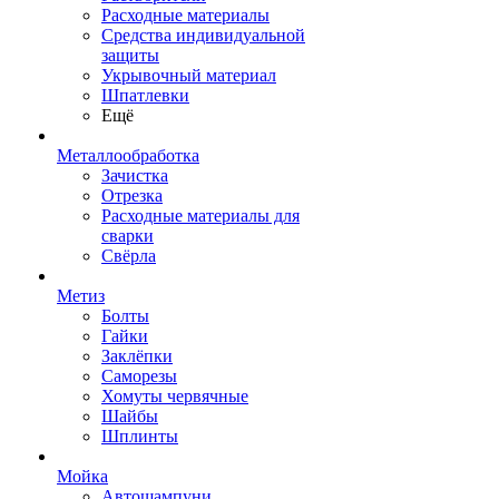
Расходные материалы
Средства индивидуальной
защиты
Укрывочный материал
Шпатлевки
Ещё
Металлообработка
Зачистка
Отрезка
Расходные материалы для
сварки
Свёрла
Метиз
Болты
Гайки
Заклёпки
Саморезы
Хомуты червячные
Шайбы
Шплинты
Мойка
Автошампуни