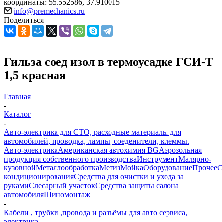
координаты: 55.552586, 37.910015
info@premechanics.ru
Поделиться
Гильза соед изол в термоусадке ГСИ-Т
1,5 красная
Главная
-
Каталог
-
Авто-электрика для СТО, расходные материалы для
автомобилей, проводка, лампы, соеденители, клеммы.
Авто-электрика
Американская автохимия BG
Аэрозольная
продукция собственного производства
Инструмент
Малярно-
кузовной
Металлообработка
Метиз
Мойка
Оборудование
Прочее
кондиционирования
Средства для очистки и ухода за
руками
Слесарный участок
Средства защиты салона
автомобиля
Шиномонтаж
-
Кабели , трубки ,провода и разъёмы для авто сервиса,
электрика.