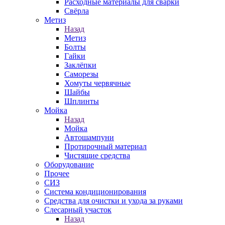
Расходные материалы для сварки
Свёрла
Метиз
Назад
Метиз
Болты
Гайки
Заклёпки
Саморезы
Хомуты червячные
Шайбы
Шплинты
Мойка
Назад
Мойка
Автошампуни
Протирочный материал
Чистящие средства
Оборудование
Прочее
СИЗ
Система кондиционирования
Средства для очистки и ухода за руками
Слесарный участок
Назад