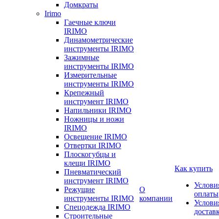
Домкраты
Irimo
Гаечные ключи
IRIMO
Динамометрические
инструменты IRIMO
Зажимные
инструменты IRIMO
Измерительные
инструменты IRIMO
Крепежный
инструмент IRIMO
Напильники IRIMO
Ножницы и ножи
IRIMO
Освещение IRIMO
Отвертки IRIMO
Плоскогубцы и
клещи IRIMO
Как купить
Пневматический
инструмент IRIMO
Услови
Режущие
О
оплаты
инструменты IRIMO
компании
Услови
Спецодежда IRIMO
достав
Строительные