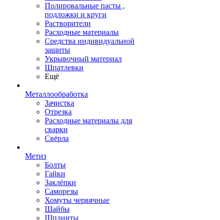
Полировальные пасты ,
подложки и круги
Растворители
Расходные материалы
Средства индивидуальной
защиты
Укрывочный материал
Шпатлевки
Ещё
Металлообработка
Зачистка
Отрезка
Расходные материалы для
сварки
Свёрла
Метиз
Болты
Гайки
Заклёпки
Саморезы
Хомуты червячные
Шайбы
Шплинты