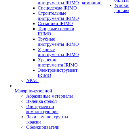
оплаты
инструменты IRIMO
компании
Услови
Спецодежда IRIMO
достав
Строительные
инструменты IRIMO
Съемники IRIMO
Торцевые головки
IRIMO
Трубные
инструменты IRIMO
Ударные
инструменты IRIMO
Хранение
инструмента IRIMO
Электроинструмент
IRIMO
APAC
Малярно-кузовной
Абразивные материалы
Вклейка стёкол
Инструмент и
комплектующие
Лаки , эмали, грунты
,краски
Обезжириватели