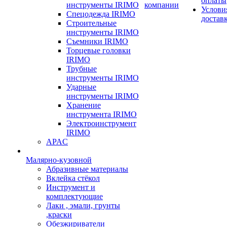
оплаты
инструменты IRIMO
компании
Услови
Спецодежда IRIMO
достав
Строительные
инструменты IRIMO
Съемники IRIMO
Торцевые головки
IRIMO
Трубные
инструменты IRIMO
Ударные
инструменты IRIMO
Хранение
инструмента IRIMO
Электроинструмент
IRIMO
APAC
Малярно-кузовной
Абразивные материалы
Вклейка стёкол
Инструмент и
комплектующие
Лаки , эмали, грунты
,краски
Обезжириватели