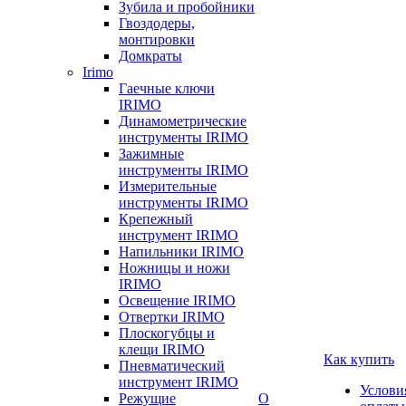
Зубила и пробойники
Гвоздодеры,
монтировки
Домкраты
Irimo
Гаечные ключи
IRIMO
Динамометрические
инструменты IRIMO
Зажимные
инструменты IRIMO
Измерительные
инструменты IRIMO
Крепежный
инструмент IRIMO
Напильники IRIMO
Ножницы и ножи
IRIMO
Освещение IRIMO
Отвертки IRIMO
Плоскогубцы и
клещи IRIMO
Как купить
Пневматический
инструмент IRIMO
Услови
Режущие
О