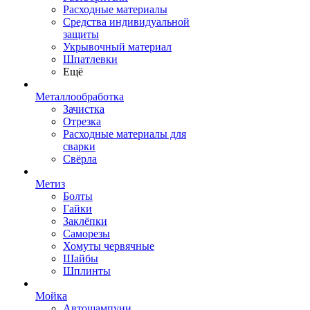
Расходные материалы
Средства индивидуальной
защиты
Укрывочный материал
Шпатлевки
Ещё
Металлообработка
Зачистка
Отрезка
Расходные материалы для
сварки
Свёрла
Метиз
Болты
Гайки
Заклёпки
Саморезы
Хомуты червячные
Шайбы
Шплинты
Мойка
Автошампуни