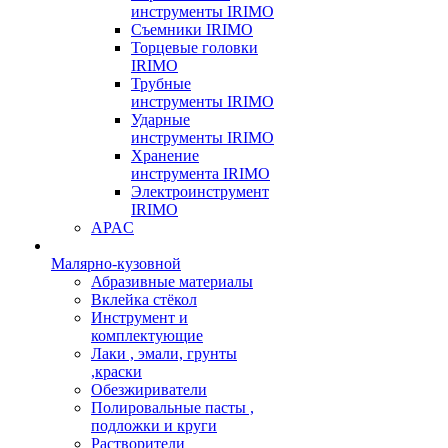
инструменты IRIMO
Съемники IRIMO
Торцевые головки
IRIMO
Трубные
инструменты IRIMO
Ударные
инструменты IRIMO
Хранение
инструмента IRIMO
Электроинструмент
IRIMO
APAC
Малярно-кузовной
Абразивные материалы
Вклейка стёкол
Инструмент и
комплектующие
Лаки , эмали, грунты
,краски
Обезжириватели
Полировальные пасты ,
подложки и круги
Растворители