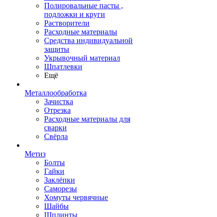
Полировальные пасты ,
подложки и круги
Растворители
Расходные материалы
Средства индивидуальной
защиты
Укрывочный материал
Шпатлевки
Ещё
Металлообработка
Зачистка
Отрезка
Расходные материалы для
сварки
Свёрла
Метиз
Болты
Гайки
Заклёпки
Саморезы
Хомуты червячные
Шайбы
Шплинты