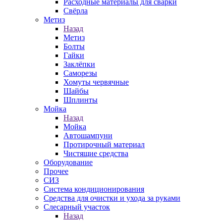
Расходные материалы для сварки
Свёрла
Метиз
Назад
Метиз
Болты
Гайки
Заклёпки
Саморезы
Хомуты червячные
Шайбы
Шплинты
Мойка
Назад
Мойка
Автошампуни
Протирочный материал
Чистящие средства
Оборудование
Прочее
СИЗ
Система кондиционирования
Средства для очистки и ухода за руками
Слесарный участок
Назад