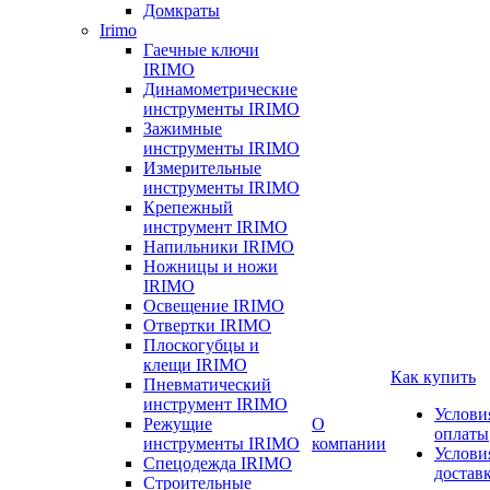
Домкраты
Irimo
Гаечные ключи
IRIMO
Динамометрические
инструменты IRIMO
Зажимные
инструменты IRIMO
Измерительные
инструменты IRIMO
Крепежный
инструмент IRIMO
Напильники IRIMO
Ножницы и ножи
IRIMO
Освещение IRIMO
Отвертки IRIMO
Плоскогубцы и
клещи IRIMO
Как купить
Пневматический
инструмент IRIMO
Услови
Режущие
О
оплаты
инструменты IRIMO
компании
Услови
Спецодежда IRIMO
достав
Строительные