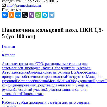
координаты: 55.552586, 37.910015
info@premechanics.ru
Поделиться
Наконечник кольцевой изол. НКИ 1,5-
5 (уп 100 шт)
Главная
-
Каталог
-
Авто-электрика для СТО, расходные материалы для
автомобилей, проводка, лампы, соеденители, клеммы.
Авто-электрика
Американская автохимия BG
Аэрозольная
продукция собственного производства
Инструмент
Малярно-
кузовной
Металлообработка
Метиз
Мойка
Оборудование
Прочее
кондиционирования
Средства для очистки и ухода за
руками
Слесарный участок
Средства защиты салона
автомобиля
Шиномонтаж
-
Кабели , трубки ,провода и разъёмы для авто сервиса,
электрика.