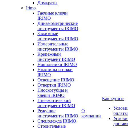
Домкраты
Irimo
Гаечные ключи
IRIMO
Динамометрические
инструменты IRIMO
Зажимные
инструменты IRIMO
Измерительные
инструменты IRIMO
Крепежный
инструмент IRIMO
Напильники IRIMO
Ножницы и ножи
IRIMO
Освещение IRIMO
Отвертки IRIMO
Плоскогубцы и
клещи IRIMO
Как купить
Пневматический
инструмент IRIMO
Услови
Режущие
О
оплаты
инструменты IRIMO
компании
Услови
Спецодежда IRIMO
достав
Строительные