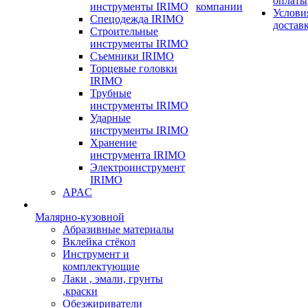
оплаты
инструменты IRIMO
компании
Услови
Спецодежда IRIMO
достав
Строительные
инструменты IRIMO
Съемники IRIMO
Торцевые головки
IRIMO
Трубные
инструменты IRIMO
Ударные
инструменты IRIMO
Хранение
инструмента IRIMO
Электроинструмент
IRIMO
APAC
Малярно-кузовной
Абразивные материалы
Вклейка стёкол
Инструмент и
комплектующие
Лаки , эмали, грунты
,краски
Обезжириватели