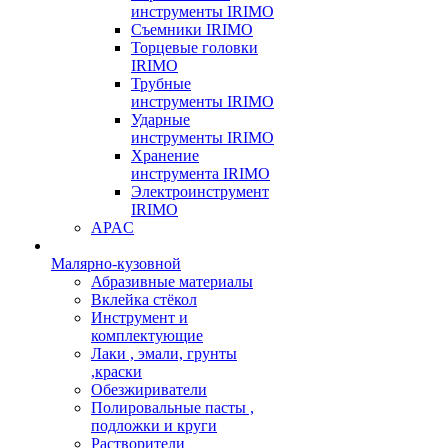
инструменты IRIMO
Съемники IRIMO
Торцевые головки
IRIMO
Трубные
инструменты IRIMO
Ударные
инструменты IRIMO
Хранение
инструмента IRIMO
Электроинструмент
IRIMO
APAC
Малярно-кузовной
Абразивные материалы
Вклейка стёкол
Инструмент и
комплектующие
Лаки , эмали, грунты
,краски
Обезжириватели
Полировальные пасты ,
подложки и круги
Растворители