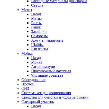
Расходные материалы для сварки
Свёрла
Метиз
Назад
Метиз
Болты
Гайки
Заклёпки
Саморезы
Хомуты червячные
Шайбы
Шплинты
Мойка
Назад
Мойка
Автошампуни
Протирочный материал
Чистящие средства
Оборудование
Прочее
СИЗ
Система кондиционирования
Средства для очистки и ухода за руками
Слесарный участок
Назад