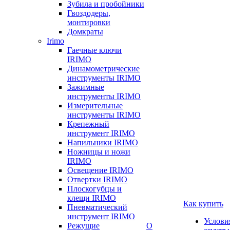
Зубила и пробойники
Гвоздодеры,
монтировки
Домкраты
Irimo
Гаечные ключи
IRIMO
Динамометрические
инструменты IRIMO
Зажимные
инструменты IRIMO
Измерительные
инструменты IRIMO
Крепежный
инструмент IRIMO
Напильники IRIMO
Ножницы и ножи
IRIMO
Освещение IRIMO
Отвертки IRIMO
Плоскогубцы и
клещи IRIMO
Как купить
Пневматический
инструмент IRIMO
Услови
Режущие
О