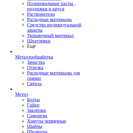
Полировальные пасты ,
подложки и круги
Растворители
Расходные материалы
Средства индивидуальной
защиты
Укрывочный материал
Шпатлевки
Ещё
Металлообработка
Зачистка
Отрезка
Расходные материалы для
сварки
Свёрла
Метиз
Болты
Гайки
Заклёпки
Саморезы
Хомуты червячные
Шайбы
Шплинты