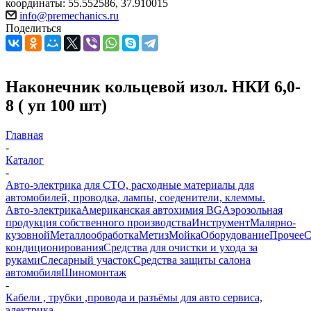
координаты: 55.552586, 37.910015
info@premechanics.ru
Поделиться
Наконечник кольцевой изол. НКИ 6,0-
8 ( уп 100 шт)
Главная
-
Каталог
-
Авто-электрика для СТО, расходные материалы для
автомобилей, проводка, лампы, соеденители, клеммы.
Авто-электрика
Американская автохимия BG
Аэрозольная
продукция собственного производства
Инструмент
Малярно-
кузовной
Металлообработка
Метиз
Мойка
Оборудование
Прочее
кондиционирования
Средства для очистки и ухода за
руками
Слесарный участок
Средства защиты салона
автомобиля
Шиномонтаж
-
Кабели , трубки ,провода и разъёмы для авто сервиса,
электрика.