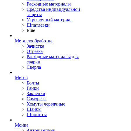
Расходные материалы
Средства индивидуальной
защиты
Укрывочный материал
Шпатлевки
Ещё
Металлообработка
Зачистка
Отрезка
Расходные материалы для
сварки
Свёрла
Метиз
Болты
Гайки
Заклёпки
Саморезы
Хомуты червячные
Шайбы
Шплинты
Мойка
Автошампуни