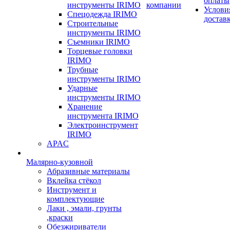
оплаты
инструменты IRIMO
компании
Услови
Спецодежда IRIMO
достав
Строительные
инструменты IRIMO
Съемники IRIMO
Торцевые головки
IRIMO
Трубные
инструменты IRIMO
Ударные
инструменты IRIMO
Хранение
инструмента IRIMO
Электроинструмент
IRIMO
APAC
Малярно-кузовной
Абразивные материалы
Вклейка стёкол
Инструмент и
комплектующие
Лаки , эмали, грунты
,краски
Обезжириватели