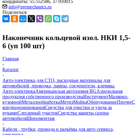
координаты: 55.552586, 37.910015
info@premechanics.ru
Поделиться
Наконечник кольцевой изол. НКИ 1,5-
6 (уп 100 шт)
Главная
-
Каталог
-
Авто-электрика для СТО, расходные материалы для
автомобилей, проводка, лампы, соеденители, клеммы.
Авто-электрика
Американская автохимия BG
Аэрозольная
продукция собственного производства
Инструмент
Малярно-
кузовной
Металлообработка
Метиз
Мойка
Оборудование
Прочее
кондиционирования
Средства для очистки и ухода за
руками
Слесарный участок
Средства защиты салона
автомобиля
Шиномонтаж
-
Кабели , трубки ,провода и разъёмы для авто сервиса,
электрика.