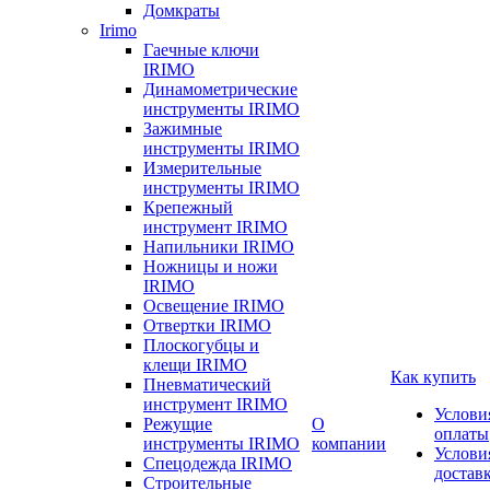
Домкраты
Irimo
Гаечные ключи
IRIMO
Динамометрические
инструменты IRIMO
Зажимные
инструменты IRIMO
Измерительные
инструменты IRIMO
Крепежный
инструмент IRIMO
Напильники IRIMO
Ножницы и ножи
IRIMO
Освещение IRIMO
Отвертки IRIMO
Плоскогубцы и
клещи IRIMO
Как купить
Пневматический
инструмент IRIMO
Услови
Режущие
О
оплаты
инструменты IRIMO
компании
Услови
Спецодежда IRIMO
достав
Строительные