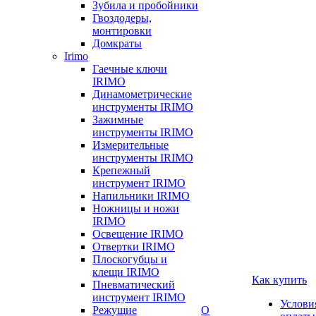
Зубила и пробойники
Гвоздодеры,
монтировки
Домкраты
Irimo
Гаечные ключи
IRIMO
Динамометрические
инструменты IRIMO
Зажимные
инструменты IRIMO
Измерительные
инструменты IRIMO
Крепежный
инструмент IRIMO
Напильники IRIMO
Ножницы и ножи
IRIMO
Освещение IRIMO
Отвертки IRIMO
Плоскогубцы и
клещи IRIMO
Как купить
Пневматический
инструмент IRIMO
Услови
Режущие
О