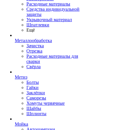
Расходные материалы
Средства индивидуальной
защиты
Укрывочный материал
Шпатлевки
Ещё
Металлообработка
Зачистка
Отрезка
Расходные материалы для
сварки
Свёрла
Метиз
Болты
Гайки
Заклёпки
Саморезы
Хомуты червячные
Шайбы
Шплинты
Мойка
Автошампуни