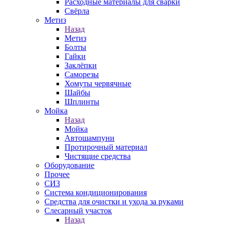
Расходные материалы для сварки
Свёрла
Метиз
Назад
Метиз
Болты
Гайки
Заклёпки
Саморезы
Хомуты червячные
Шайбы
Шплинты
Мойка
Назад
Мойка
Автошампуни
Протирочный материал
Чистящие средства
Оборудование
Прочее
СИЗ
Система кондиционирования
Средства для очистки и ухода за руками
Слесарный участок
Назад