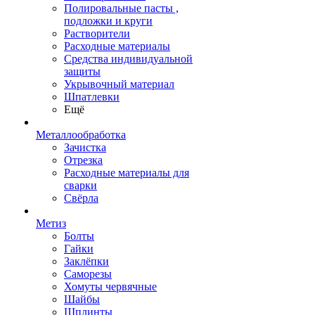
Полировальные пасты ,
подложки и круги
Растворители
Расходные материалы
Средства индивидуальной
защиты
Укрывочный материал
Шпатлевки
Ещё
Металлообработка
Зачистка
Отрезка
Расходные материалы для
сварки
Свёрла
Метиз
Болты
Гайки
Заклёпки
Саморезы
Хомуты червячные
Шайбы
Шплинты