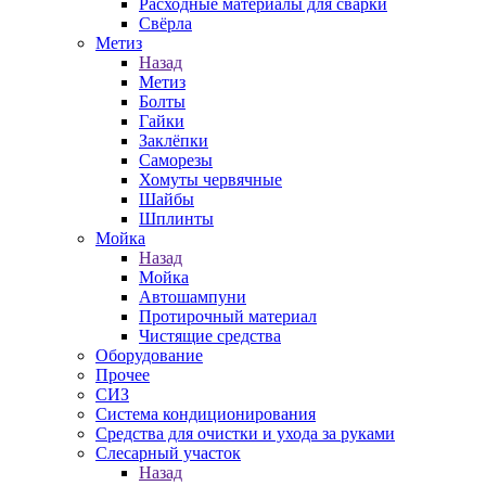
Расходные материалы для сварки
Свёрла
Метиз
Назад
Метиз
Болты
Гайки
Заклёпки
Саморезы
Хомуты червячные
Шайбы
Шплинты
Мойка
Назад
Мойка
Автошампуни
Протирочный материал
Чистящие средства
Оборудование
Прочее
СИЗ
Система кондиционирования
Средства для очистки и ухода за руками
Слесарный участок
Назад