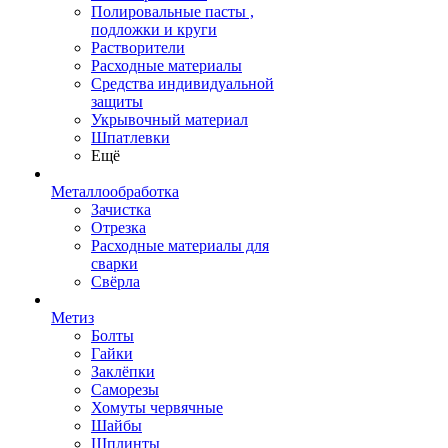
Полировальные пасты ,
подложки и круги
Растворители
Расходные материалы
Средства индивидуальной
защиты
Укрывочный материал
Шпатлевки
Ещё
Металлообработка
Зачистка
Отрезка
Расходные материалы для
сварки
Свёрла
Метиз
Болты
Гайки
Заклёпки
Саморезы
Хомуты червячные
Шайбы
Шплинты