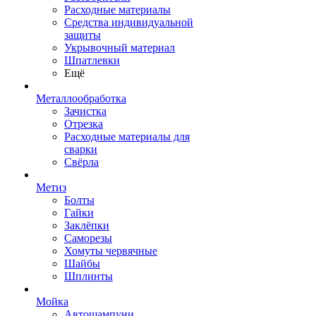
Расходные материалы
Средства индивидуальной
защиты
Укрывочный материал
Шпатлевки
Ещё
Металлообработка
Зачистка
Отрезка
Расходные материалы для
сварки
Свёрла
Метиз
Болты
Гайки
Заклёпки
Саморезы
Хомуты червячные
Шайбы
Шплинты
Мойка
Автошампуни