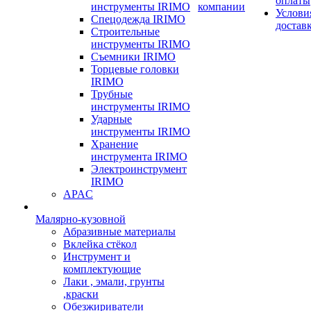
оплаты
инструменты IRIMO
компании
Услови
Спецодежда IRIMO
достав
Строительные
инструменты IRIMO
Съемники IRIMO
Торцевые головки
IRIMO
Трубные
инструменты IRIMO
Ударные
инструменты IRIMO
Хранение
инструмента IRIMO
Электроинструмент
IRIMO
APAC
Малярно-кузовной
Абразивные материалы
Вклейка стёкол
Инструмент и
комплектующие
Лаки , эмали, грунты
,краски
Обезжириватели