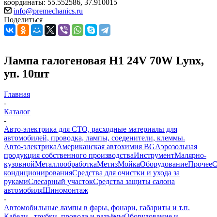
координаты: 55.552586, 37.910015
info@premechanics.ru
Поделиться
Лампа галогеновая Н1 24V 70W Lynx,
уп. 10шт
Главная
-
Каталог
-
Авто-электрика для СТО, расходные материалы для
автомобилей, проводка, лампы, соеденители, клеммы.
Авто-электрика
Американская автохимия BG
Аэрозольная
продукция собственного производства
Инструмент
Малярно-
кузовной
Металлообработка
Метиз
Мойка
Оборудование
Прочее
кондиционирования
Средства для очистки и ухода за
руками
Слесарный участок
Средства защиты салона
автомобиля
Шиномонтаж
-
Автомобильные лампы в фары, фонари, габариты и т.п.
Кабели , трубки ,провода и разъёмы
Оборудование и