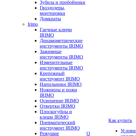
Зубила и пробойники
Гвоздодеры,
монтировки
Домкраты
Irimo
Гаечные ключи
IRIMO
Динамометрические
инструменты IRIMO
Зажимные
инструменты IRIMO
Измерительные
инструменты IRIMO
Крепежный
инструмент IRIMO
Напильники IRIMO
Ножницы и ножи
IRIMO
Освещение IRIMO
Отвертки IRIMO
Плоскогубцы и
клещи IRIMO
Как купить
Пневматический
инструмент IRIMO
Услови
Режущие
О