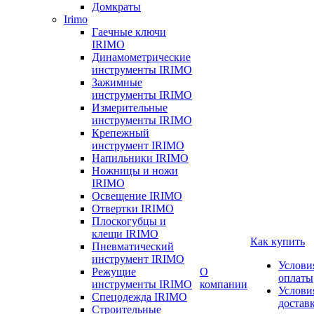
Домкраты
Irimo
Гаечные ключи
IRIMO
Динамометрические
инструменты IRIMO
Зажимные
инструменты IRIMO
Измерительные
инструменты IRIMO
Крепежный
инструмент IRIMO
Напильники IRIMO
Ножницы и ножи
IRIMO
Освещение IRIMO
Отвертки IRIMO
Плоскогубцы и
клещи IRIMO
Как купить
Пневматический
инструмент IRIMO
Услови
Режущие
О
оплаты
инструменты IRIMO
компании
Услови
Спецодежда IRIMO
достав
Строительные