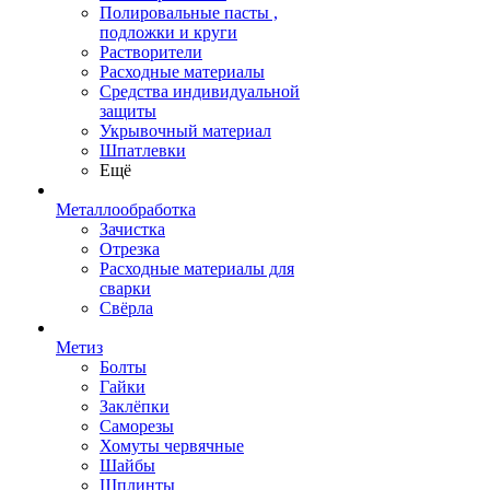
Полировальные пасты ,
подложки и круги
Растворители
Расходные материалы
Средства индивидуальной
защиты
Укрывочный материал
Шпатлевки
Ещё
Металлообработка
Зачистка
Отрезка
Расходные материалы для
сварки
Свёрла
Метиз
Болты
Гайки
Заклёпки
Саморезы
Хомуты червячные
Шайбы
Шплинты