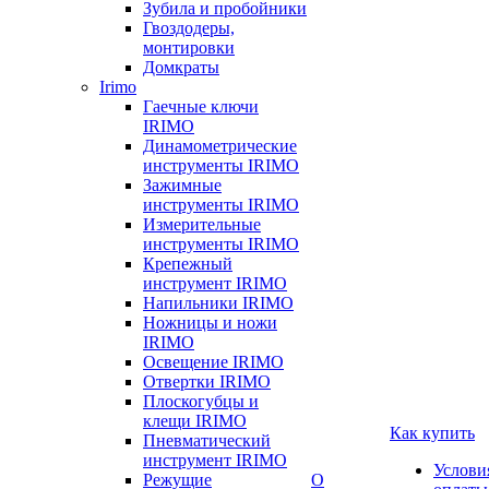
Зубила и пробойники
Гвоздодеры,
монтировки
Домкраты
Irimo
Гаечные ключи
IRIMO
Динамометрические
инструменты IRIMO
Зажимные
инструменты IRIMO
Измерительные
инструменты IRIMO
Крепежный
инструмент IRIMO
Напильники IRIMO
Ножницы и ножи
IRIMO
Освещение IRIMO
Отвертки IRIMO
Плоскогубцы и
клещи IRIMO
Как купить
Пневматический
инструмент IRIMO
Услови
Режущие
О