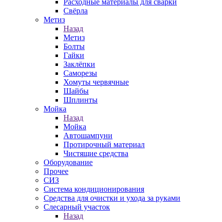
Расходные материалы для сварки
Свёрла
Метиз
Назад
Метиз
Болты
Гайки
Заклёпки
Саморезы
Хомуты червячные
Шайбы
Шплинты
Мойка
Назад
Мойка
Автошампуни
Протирочный материал
Чистящие средства
Оборудование
Прочее
СИЗ
Система кондиционирования
Средства для очистки и ухода за руками
Слесарный участок
Назад