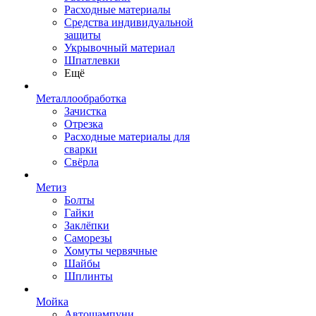
Расходные материалы
Средства индивидуальной
защиты
Укрывочный материал
Шпатлевки
Ещё
Металлообработка
Зачистка
Отрезка
Расходные материалы для
сварки
Свёрла
Метиз
Болты
Гайки
Заклёпки
Саморезы
Хомуты червячные
Шайбы
Шплинты
Мойка
Автошампуни