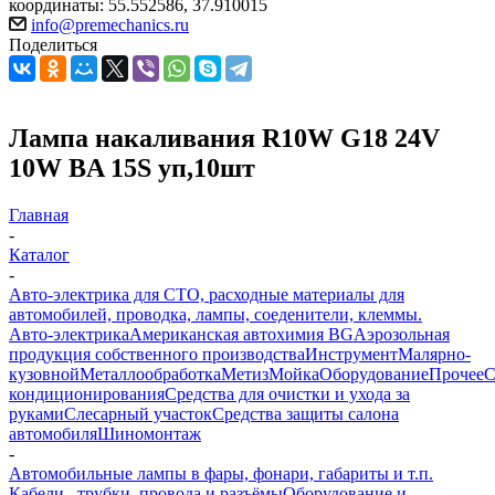
координаты: 55.552586, 37.910015
info@premechanics.ru
Поделиться
Лампа накаливания R10W G18 24V
10W BA 15S уп,10шт
Главная
-
Каталог
-
Авто-электрика для СТО, расходные материалы для
автомобилей, проводка, лампы, соеденители, клеммы.
Авто-электрика
Американская автохимия BG
Аэрозольная
продукция собственного производства
Инструмент
Малярно-
кузовной
Металлообработка
Метиз
Мойка
Оборудование
Прочее
кондиционирования
Средства для очистки и ухода за
руками
Слесарный участок
Средства защиты салона
автомобиля
Шиномонтаж
-
Автомобильные лампы в фары, фонари, габариты и т.п.
Кабели , трубки ,провода и разъёмы
Оборудование и