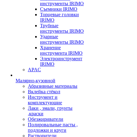
инструменты IRIMO
Съемники IRIMO
Торцевые головки
IRIMO
Трубные
инструменты IRIMO
Ударные
инструменты IRIMO
Хранение
инструмента IRIMO
Электроинструмент
IRIMO
APAC
Малярно-кузовной
Абразивные материалы
Вклейка стёкол
Инструмент и
комплектующие
Лаки , эмали, грунты
,краски
Обезжириватели
Полировальные пасты ,
подложки и круги
Растворители