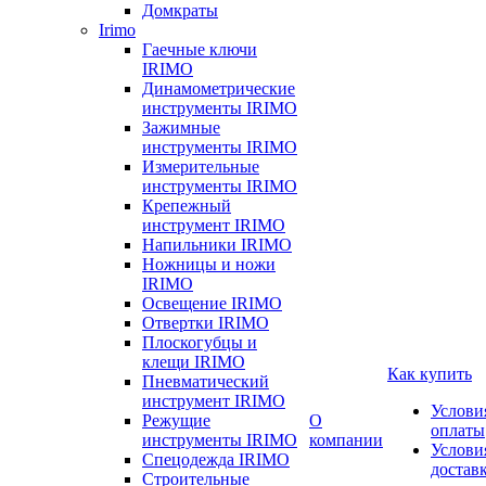
Домкраты
Irimo
Гаечные ключи
IRIMO
Динамометрические
инструменты IRIMO
Зажимные
инструменты IRIMO
Измерительные
инструменты IRIMO
Крепежный
инструмент IRIMO
Напильники IRIMO
Ножницы и ножи
IRIMO
Освещение IRIMO
Отвертки IRIMO
Плоскогубцы и
клещи IRIMO
Как купить
Пневматический
инструмент IRIMO
Услови
Режущие
О
оплаты
инструменты IRIMO
компании
Услови
Спецодежда IRIMO
достав
Строительные