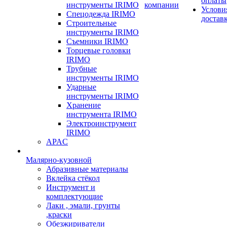
оплаты
инструменты IRIMO
компании
Услови
Спецодежда IRIMO
достав
Строительные
инструменты IRIMO
Съемники IRIMO
Торцевые головки
IRIMO
Трубные
инструменты IRIMO
Ударные
инструменты IRIMO
Хранение
инструмента IRIMO
Электроинструмент
IRIMO
APAC
Малярно-кузовной
Абразивные материалы
Вклейка стёкол
Инструмент и
комплектующие
Лаки , эмали, грунты
,краски
Обезжириватели