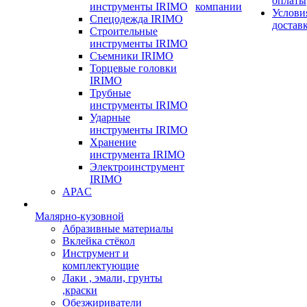
оплаты
инструменты IRIMO
компании
Услови
Спецодежда IRIMO
достав
Строительные
инструменты IRIMO
Съемники IRIMO
Торцевые головки
IRIMO
Трубные
инструменты IRIMO
Ударные
инструменты IRIMO
Хранение
инструмента IRIMO
Электроинструмент
IRIMO
APAC
Малярно-кузовной
Абразивные материалы
Вклейка стёкол
Инструмент и
комплектующие
Лаки , эмали, грунты
,краски
Обезжириватели