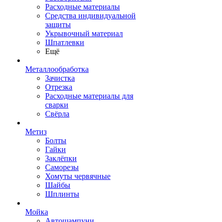
Расходные материалы
Средства индивидуальной
защиты
Укрывочный материал
Шпатлевки
Ещё
Металлообработка
Зачистка
Отрезка
Расходные материалы для
сварки
Свёрла
Метиз
Болты
Гайки
Заклёпки
Саморезы
Хомуты червячные
Шайбы
Шплинты
Мойка
Автошампуни