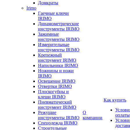
Домкраты
Irimo
Гаечные ключи
IRIMO
Динамометрические
инструменты IRIMO
Зажимные
инструменты IRIMO
Измерительные
инструменты IRIMO
Крепежный
инструмент IRIMO
Напильники IRIMO
Ножницы и ножи
IRIMO
Освещение IRIMO
Отвертки IRIMO
Плоскогубцы и
клещи IRIMO
Как купить
Пневматический
инструмент IRIMO
Услови
Режущие
О
оплаты
инструменты IRIMO
компании
Услови
Спецодежда IRIMO
достав
Строительные