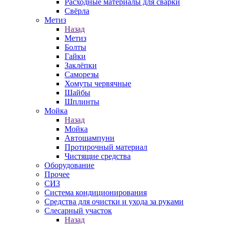
Расходные материалы для сварки
Свёрла
Метиз
Назад
Метиз
Болты
Гайки
Заклёпки
Саморезы
Хомуты червячные
Шайбы
Шплинты
Мойка
Назад
Мойка
Автошампуни
Протирочный материал
Чистящие средства
Оборудование
Прочее
СИЗ
Система кондиционирования
Средства для очистки и ухода за руками
Слесарный участок
Назад