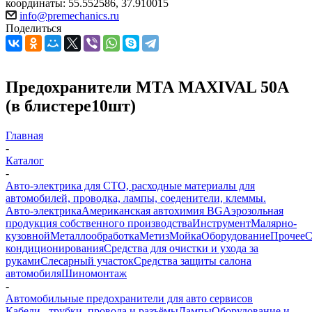
координаты: 55.552586, 37.910015
info@premechanics.ru
Поделиться
Предохранители МТА MAXIVAL 50A
(в блистере10шт)
Главная
-
Каталог
-
Авто-электрика для СТО, расходные материалы для
автомобилей, проводка, лампы, соеденители, клеммы.
Авто-электрика
Американская автохимия BG
Аэрозольная
продукция собственного производства
Инструмент
Малярно-
кузовной
Металлообработка
Метиз
Мойка
Оборудование
Прочее
кондиционирования
Средства для очистки и ухода за
руками
Слесарный участок
Средства защиты салона
автомобиля
Шиномонтаж
-
Автомобильные предохранители для авто сервисов
Кабели , трубки ,провода и разъёмы
Лампы
Оборудование и