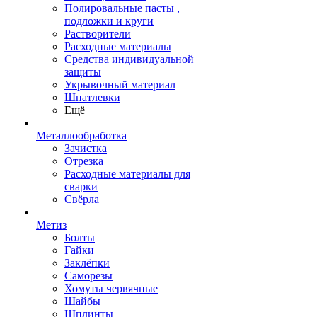
Полировальные пасты ,
подложки и круги
Растворители
Расходные материалы
Средства индивидуальной
защиты
Укрывочный материал
Шпатлевки
Ещё
Металлообработка
Зачистка
Отрезка
Расходные материалы для
сварки
Свёрла
Метиз
Болты
Гайки
Заклёпки
Саморезы
Хомуты червячные
Шайбы
Шплинты