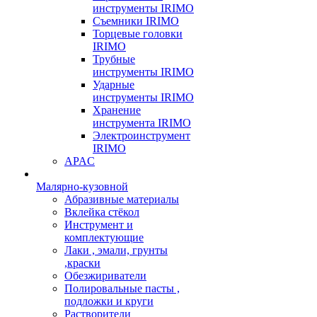
инструменты IRIMO
Съемники IRIMO
Торцевые головки
IRIMO
Трубные
инструменты IRIMO
Ударные
инструменты IRIMO
Хранение
инструмента IRIMO
Электроинструмент
IRIMO
APAC
Малярно-кузовной
Абразивные материалы
Вклейка стёкол
Инструмент и
комплектующие
Лаки , эмали, грунты
,краски
Обезжириватели
Полировальные пасты ,
подложки и круги
Растворители