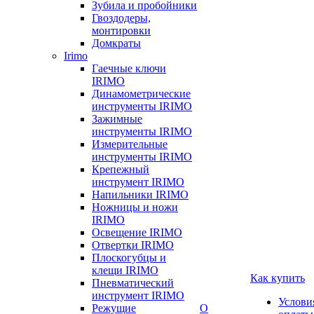
Зубила и пробойники
Гвоздодеры,
монтировки
Домкраты
Irimo
Гаечные ключи
IRIMO
Динамометрические
инструменты IRIMO
Зажимные
инструменты IRIMO
Измерительные
инструменты IRIMO
Крепежный
инструмент IRIMO
Напильники IRIMO
Ножницы и ножи
IRIMO
Освещение IRIMO
Отвертки IRIMO
Плоскогубцы и
клещи IRIMO
Как купить
Пневматический
инструмент IRIMO
Услови
Режущие
О