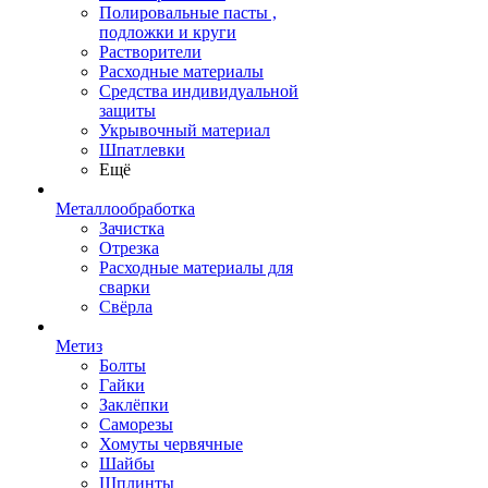
Полировальные пасты ,
подложки и круги
Растворители
Расходные материалы
Средства индивидуальной
защиты
Укрывочный материал
Шпатлевки
Ещё
Металлообработка
Зачистка
Отрезка
Расходные материалы для
сварки
Свёрла
Метиз
Болты
Гайки
Заклёпки
Саморезы
Хомуты червячные
Шайбы
Шплинты