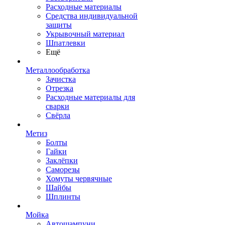
Расходные материалы
Средства индивидуальной
защиты
Укрывочный материал
Шпатлевки
Ещё
Металлообработка
Зачистка
Отрезка
Расходные материалы для
сварки
Свёрла
Метиз
Болты
Гайки
Заклёпки
Саморезы
Хомуты червячные
Шайбы
Шплинты
Мойка
Автошампуни