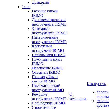
Домкраты
Irimo
Гаечные ключи
IRIMO
Динамометрические
инструменты IRIMO
Зажимные
инструменты IRIMO
Измерительные
инструменты IRIMO
Крепежный
инструмент IRIMO
Напильники IRIMO
Ножницы и ножи
IRIMO
Освещение IRIMO
Отвертки IRIMO
Плоскогубцы и
клещи IRIMO
Как купить
Пневматический
инструмент IRIMO
Услови
Режущие
О
оплаты
инструменты IRIMO
компании
Услови
Спецодежда IRIMO
достав
Строительные