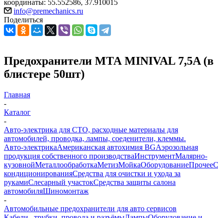
координаты: 55.552586, 37.910015
info@premechanics.ru
Поделиться
Предохранители МТА MINIVAL 7,5A (в
блистере 50шт)
Главная
-
Каталог
-
Авто-электрика для СТО, расходные материалы для
автомобилей, проводка, лампы, соеденители, клеммы.
Авто-электрика
Американская автохимия BG
Аэрозольная
продукция собственного производства
Инструмент
Малярно-
кузовной
Металлообработка
Метиз
Мойка
Оборудование
Прочее
кондиционирования
Средства для очистки и ухода за
руками
Слесарный участок
Средства защиты салона
автомобиля
Шиномонтаж
-
Автомобильные предохранители для авто сервисов
Кабели , трубки ,провода и разъёмы
Лампы
Оборудование и