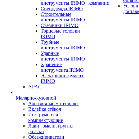
оплаты
инструменты IRIMO
компании
Услови
Спецодежда IRIMO
достав
Строительные
инструменты IRIMO
Съемники IRIMO
Торцевые головки
IRIMO
Трубные
инструменты IRIMO
Ударные
инструменты IRIMO
Хранение
инструмента IRIMO
Электроинструмент
IRIMO
APAC
Малярно-кузовной
Абразивные материалы
Вклейка стёкол
Инструмент и
комплектующие
Лаки , эмали, грунты
,краски
Обезжириватели