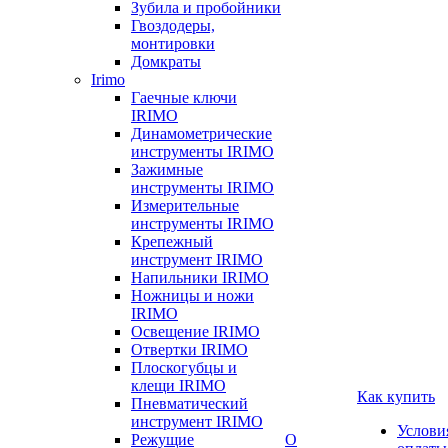
Зубила и пробойники
Гвоздодеры,
монтировки
Домкраты
Irimo
Гаечные ключи
IRIMO
Динамометрические
инструменты IRIMO
Зажимные
инструменты IRIMO
Измерительные
инструменты IRIMO
Крепежный
инструмент IRIMO
Напильники IRIMO
Ножницы и ножи
IRIMO
Освещение IRIMO
Отвертки IRIMO
Плоскогубцы и
клещи IRIMO
Как купить
Пневматический
инструмент IRIMO
Услови
Режущие
О