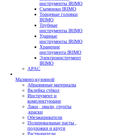
инструменты IRIMO
Съемники IRIMO
Торцевые головки
IRIMO
Трубные
инструменты IRIMO
Ударные
инструменты IRIMO
Хранение
инструмента IRIMO
Электроинструмент
IRIMO
APAC
Малярно-кузовной
Абразивные материалы
Вклейка стёкол
Инструмент и
комплектующие
Лаки , эмали, грунты
,краски
Обезжириватели
Полировальные пасты ,
подложки и круги
Растворители