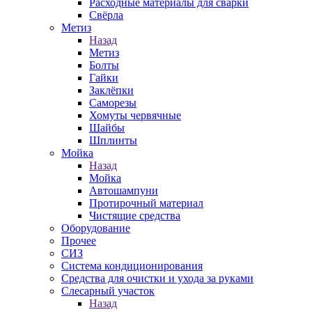
Расходные материалы для сварки
Свёрла
Метиз
Назад
Метиз
Болты
Гайки
Заклёпки
Саморезы
Хомуты червячные
Шайбы
Шплинты
Мойка
Назад
Мойка
Автошампуни
Протирочный материал
Чистящие средства
Оборудование
Прочее
СИЗ
Система кондиционирования
Средства для очистки и ухода за руками
Слесарный участок
Назад