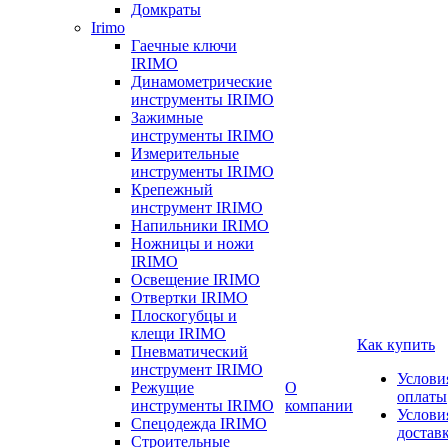
Домкраты
Irimo
Гаечные ключи
IRIMO
Динамометрические
инструменты IRIMO
Зажимные
инструменты IRIMO
Измерительные
инструменты IRIMO
Крепежный
инструмент IRIMO
Напильники IRIMO
Ножницы и ножи
IRIMO
Освещение IRIMO
Отвертки IRIMO
Плоскогубцы и
клещи IRIMO
Как купить
Пневматический
инструмент IRIMO
Услови
Режущие
О
оплаты
инструменты IRIMO
компании
Услови
Спецодежда IRIMO
достав
Строительные