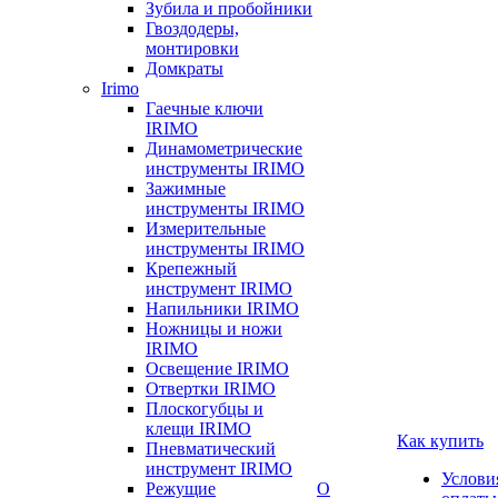
Зубила и пробойники
Гвоздодеры,
монтировки
Домкраты
Irimo
Гаечные ключи
IRIMO
Динамометрические
инструменты IRIMO
Зажимные
инструменты IRIMO
Измерительные
инструменты IRIMO
Крепежный
инструмент IRIMO
Напильники IRIMO
Ножницы и ножи
IRIMO
Освещение IRIMO
Отвертки IRIMO
Плоскогубцы и
клещи IRIMO
Как купить
Пневматический
инструмент IRIMO
Услови
Режущие
О