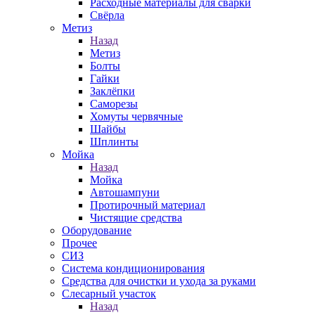
Расходные материалы для сварки
Свёрла
Метиз
Назад
Метиз
Болты
Гайки
Заклёпки
Саморезы
Хомуты червячные
Шайбы
Шплинты
Мойка
Назад
Мойка
Автошампуни
Протирочный материал
Чистящие средства
Оборудование
Прочее
СИЗ
Система кондиционирования
Средства для очистки и ухода за руками
Слесарный участок
Назад