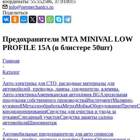
координаты: 55.552586, 37.910015
info@premechanics.ru
Поделиться
Предохранители МТА MINIVAL LOW
PROFILE 15A (в блистере 50шт)
Главная
-
Каталог
-
Авто-электрика для СТО, расходные материалы для
автомобилей, проводка, лампы, соеденители, клеммы.
Авто-электрика
Американская автохимия BG
Аэрозольная
продукция собственного производства
Инструмент
Малярно-
кузовной
Металлообработка
Метиз
Мойка
Оборудование
Прочее
кондиционирования
Средства для очистки и ухода за
руками
Слесарный участок
Средства защиты салона
автомобиля
Шиномонтаж
-
Автомобильные предохранители для авто сервисов
Кабели , трубки ,провода и разъёмы
Лампы
Оборудование и