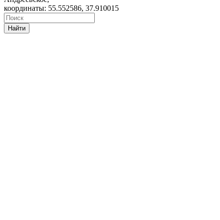
координаты: 55.552586, 37.910015
Найти