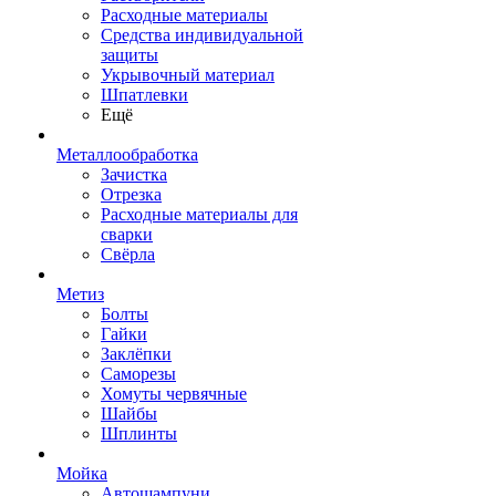
Расходные материалы
Средства индивидуальной
защиты
Укрывочный материал
Шпатлевки
Ещё
Металлообработка
Зачистка
Отрезка
Расходные материалы для
сварки
Свёрла
Метиз
Болты
Гайки
Заклёпки
Саморезы
Хомуты червячные
Шайбы
Шплинты
Мойка
Автошампуни