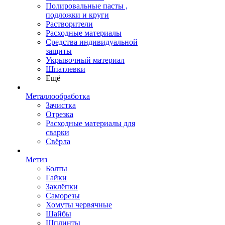
Полировальные пасты ,
подложки и круги
Растворители
Расходные материалы
Средства индивидуальной
защиты
Укрывочный материал
Шпатлевки
Ещё
Металлообработка
Зачистка
Отрезка
Расходные материалы для
сварки
Свёрла
Метиз
Болты
Гайки
Заклёпки
Саморезы
Хомуты червячные
Шайбы
Шплинты