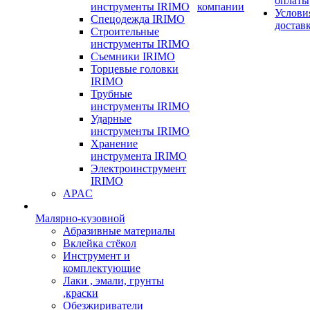
оплаты
инструменты IRIMO
компании
Услови
Спецодежда IRIMO
достав
Строительные
инструменты IRIMO
Съемники IRIMO
Торцевые головки
IRIMO
Трубные
инструменты IRIMO
Ударные
инструменты IRIMO
Хранение
инструмента IRIMO
Электроинструмент
IRIMO
APAC
Малярно-кузовной
Абразивные материалы
Вклейка стёкол
Инструмент и
комплектующие
Лаки , эмали, грунты
,краски
Обезжириватели