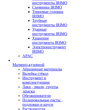
инструменты IRIMO
Съемники IRIMO
Торцевые головки
IRIMO
Трубные
инструменты IRIMO
Ударные
инструменты IRIMO
Хранение
инструмента IRIMO
Электроинструмент
IRIMO
APAC
Малярно-кузовной
Абразивные материалы
Вклейка стёкол
Инструмент и
комплектующие
Лаки , эмали, грунты
,краски
Обезжириватели
Полировальные пасты ,
подложки и круги
Растворители