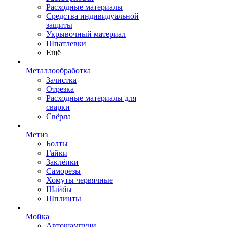
Расходные материалы
Средства индивидуальной
защиты
Укрывочный материал
Шпатлевки
Ещё
Металлообработка
Зачистка
Отрезка
Расходные материалы для
сварки
Свёрла
Метиз
Болты
Гайки
Заклёпки
Саморезы
Хомуты червячные
Шайбы
Шплинты
Мойка
Автошампуни