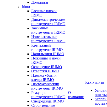
Домкраты
Irimo
Гаечные ключи
IRIMO
Динамометрические
инструменты IRIMO
Зажимные
инструменты IRIMO
Измерительные
инструменты IRIMO
Крепежный
инструмент IRIMO
Напильники IRIMO
Ножницы и ножи
IRIMO
Освещение IRIMO
Отвертки IRIMO
Плоскогубцы и
клещи IRIMO
Как купить
Пневматический
инструмент IRIMO
Услови
Режущие
О
оплаты
инструменты IRIMO
компании
Услови
Спецодежда IRIMO
достав
Строительные