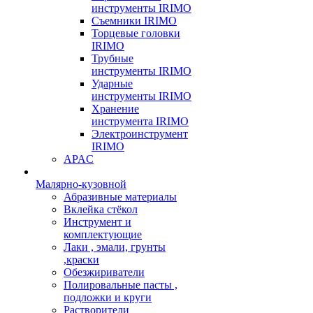
инструменты IRIMO
Съемники IRIMO
Торцевые головки
IRIMO
Трубные
инструменты IRIMO
Ударные
инструменты IRIMO
Хранение
инструмента IRIMO
Электроинструмент
IRIMO
APAC
Малярно-кузовной
Абразивные материалы
Вклейка стёкол
Инструмент и
комплектующие
Лаки , эмали, грунты
,краски
Обезжириватели
Полировальные пасты ,
подложки и круги
Растворители