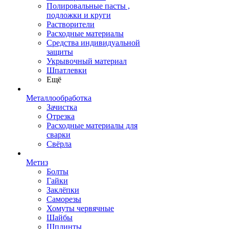
Полировальные пасты ,
подложки и круги
Растворители
Расходные материалы
Средства индивидуальной
защиты
Укрывочный материал
Шпатлевки
Ещё
Металлообработка
Зачистка
Отрезка
Расходные материалы для
сварки
Свёрла
Метиз
Болты
Гайки
Заклёпки
Саморезы
Хомуты червячные
Шайбы
Шплинты