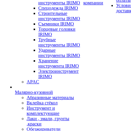
оплаты
инструменты IRIMO
компании
Услови
Спецодежда IRIMO
достав
Строительные
инструменты IRIMO
Съемники IRIMO
Торцевые головки
IRIMO
Трубные
инструменты IRIMO
Ударные
инструменты IRIMO
Хранение
инструмента IRIMO
Электроинструмент
IRIMO
APAC
Малярно-кузовной
Абразивные материалы
Вклейка стёкол
Инструмент и
комплектующие
Лаки , эмали, грунты
,краски
Обезжириватели