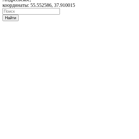
координаты: 55.552586, 37.910015
Найти