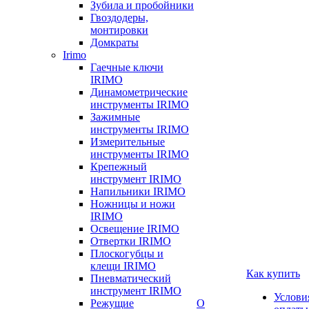
Зубила и пробойники
Гвоздодеры,
монтировки
Домкраты
Irimo
Гаечные ключи
IRIMO
Динамометрические
инструменты IRIMO
Зажимные
инструменты IRIMO
Измерительные
инструменты IRIMO
Крепежный
инструмент IRIMO
Напильники IRIMO
Ножницы и ножи
IRIMO
Освещение IRIMO
Отвертки IRIMO
Плоскогубцы и
клещи IRIMO
Как купить
Пневматический
инструмент IRIMO
Услови
Режущие
О