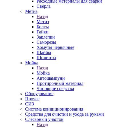
Расходные материалы для сварки
Свёрла
Метиз
Назад
Метиз
Болты
Гайки
Заклёпки
Саморезы
Хомуты червячные
Шайбы
Шплинты
Мойка
Назад
Мойка
Автошампуни
Протирочный материал
Чистящие средства
Оборудование
Прочее
СИЗ
Система кондиционирования
Средства для очистки и ухода за руками
Слесарный участок
Назад