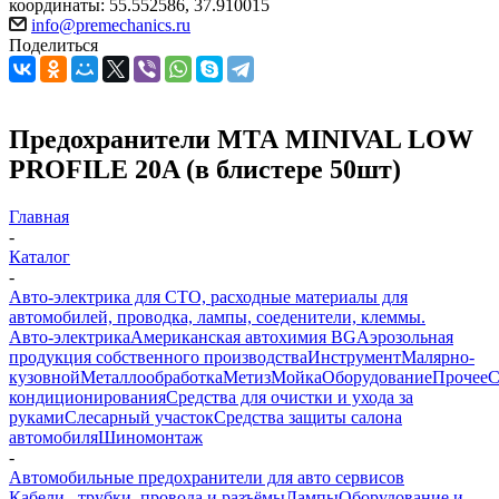
координаты: 55.552586, 37.910015
info@premechanics.ru
Поделиться
Предохранители МТА MINIVAL LOW
PROFILE 20A (в блистере 50шт)
Главная
-
Каталог
-
Авто-электрика для СТО, расходные материалы для
автомобилей, проводка, лампы, соеденители, клеммы.
Авто-электрика
Американская автохимия BG
Аэрозольная
продукция собственного производства
Инструмент
Малярно-
кузовной
Металлообработка
Метиз
Мойка
Оборудование
Прочее
кондиционирования
Средства для очистки и ухода за
руками
Слесарный участок
Средства защиты салона
автомобиля
Шиномонтаж
-
Автомобильные предохранители для авто сервисов
Кабели , трубки ,провода и разъёмы
Лампы
Оборудование и