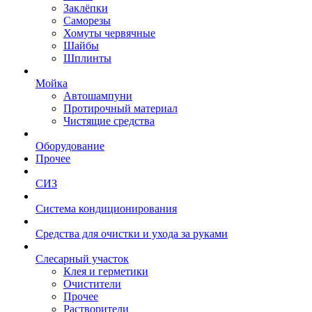
Заклёпки
Саморезы
Хомуты червячные
Шайбы
Шплинты
Мойка
Автошампуни
Протирочный материал
Чистящие средства
Оборудование
Прочее
СИЗ
Система кондиционирования
Средства для очистки и ухода за руками
Слесарный участок
Клея и герметики
Очистители
Прочее
Растворители