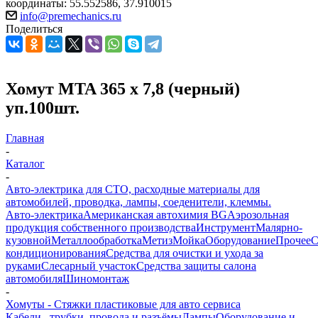
координаты: 55.552586, 37.910015
info@premechanics.ru
Поделиться
Хомут MTA 365 х 7,8 (черный)
уп.100шт.
Главная
-
Каталог
-
Авто-электрика для СТО, расходные материалы для
автомобилей, проводка, лампы, соеденители, клеммы.
Авто-электрика
Американская автохимия BG
Аэрозольная
продукция собственного производства
Инструмент
Малярно-
кузовной
Металлообработка
Метиз
Мойка
Оборудование
Прочее
кондиционирования
Средства для очистки и ухода за
руками
Слесарный участок
Средства защиты салона
автомобиля
Шиномонтаж
-
Хомуты - Стяжки пластиковые для авто сервиса
Кабели , трубки ,провода и разъёмы
Лампы
Оборудование и