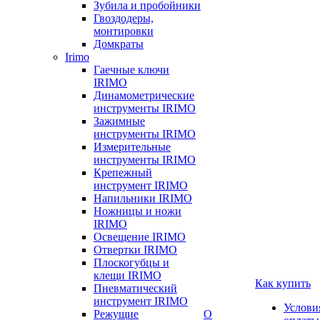
Зубила и пробойники
Гвоздодеры,
монтировки
Домкраты
Irimo
Гаечные ключи
IRIMO
Динамометрические
инструменты IRIMO
Зажимные
инструменты IRIMO
Измерительные
инструменты IRIMO
Крепежный
инструмент IRIMO
Напильники IRIMO
Ножницы и ножи
IRIMO
Освещение IRIMO
Отвертки IRIMO
Плоскогубцы и
клещи IRIMO
Как купить
Пневматический
инструмент IRIMO
Услови
Режущие
О