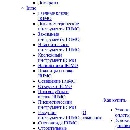
Домкраты
Irimo
Гаечные ключи
IRIMO
Динамометрические
инструменты IRIMO
Зажимные
инструменты IRIMO
Измерительные
инструменты IRIMO
Крепежный
инструмент IRIMO
Напильники IRIMO
Ножницы и ножи
IRIMO
Освещение IRIMO
Отвертки IRIMO
Плоскогубцы и
клещи IRIMO
Как купить
Пневматический
инструмент IRIMO
Услови
Режущие
О
оплаты
инструменты IRIMO
компании
Услови
Спецодежда IRIMO
достав
Строительные