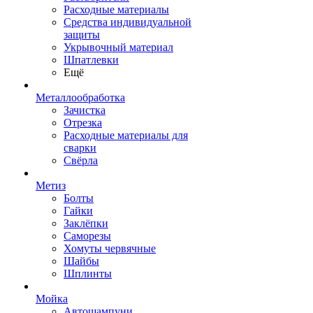
Расходные материалы
Средства индивидуальной
защиты
Укрывочный материал
Шпатлевки
Ещё
Металлообработка
Зачистка
Отрезка
Расходные материалы для
сварки
Свёрла
Метиз
Болты
Гайки
Заклёпки
Саморезы
Хомуты червячные
Шайбы
Шплинты
Мойка
Автошампуни