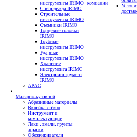
оплаты
инструменты IRIMO
компании
Услови
Спецодежда IRIMO
достав
Строительные
инструменты IRIMO
Съемники IRIMO
Торцевые головки
IRIMO
Трубные
инструменты IRIMO
Ударные
инструменты IRIMO
Хранение
инструмента IRIMO
Электроинструмент
IRIMO
APAC
Малярно-кузовной
Абразивные материалы
Вклейка стёкол
Инструмент и
комплектующие
Лаки , эмали, грунты
,краски
Обезжириватели