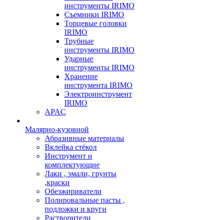
инструменты IRIMO
Съемники IRIMO
Торцевые головки
IRIMO
Трубные
инструменты IRIMO
Ударные
инструменты IRIMO
Хранение
инструмента IRIMO
Электроинструмент
IRIMO
APAC
Малярно-кузовной
Абразивные материалы
Вклейка стёкол
Инструмент и
комплектующие
Лаки , эмали, грунты
,краски
Обезжириватели
Полировальные пасты ,
подложки и круги
Растворители