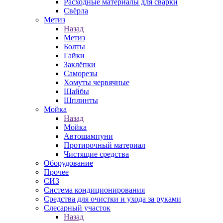
Расходные материалы для сварки
Свёрла
Метиз
Назад
Метиз
Болты
Гайки
Заклёпки
Саморезы
Хомуты червячные
Шайбы
Шплинты
Мойка
Назад
Мойка
Автошампуни
Протирочный материал
Чистящие средства
Оборудование
Прочее
СИЗ
Система кондиционирования
Средства для очистки и ухода за руками
Слесарный участок
Назад