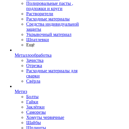
Полировальные пасты ,
подложки и круги
Растворители
Расходные материалы
Средства индивидуальной
защиты
Укрывочный материал
Шпатлевки
Ещё
Металлообработка
Зачистка
Отрезка
Расходные материалы для
сварки
Свёрла
Метиз
Болты
Гайки
Заклёпки
Саморезы
Хомуты червячные
Шайбы
Шплинты