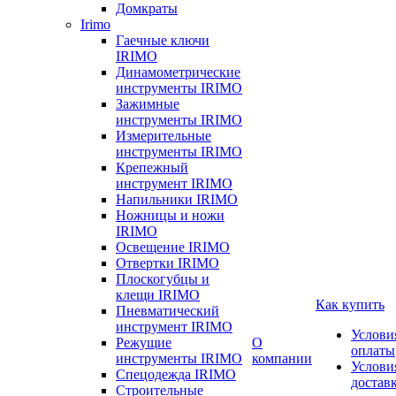
Домкраты
Irimo
Гаечные ключи
IRIMO
Динамометрические
инструменты IRIMO
Зажимные
инструменты IRIMO
Измерительные
инструменты IRIMO
Крепежный
инструмент IRIMO
Напильники IRIMO
Ножницы и ножи
IRIMO
Освещение IRIMO
Отвертки IRIMO
Плоскогубцы и
клещи IRIMO
Как купить
Пневматический
инструмент IRIMO
Услови
Режущие
О
оплаты
инструменты IRIMO
компании
Услови
Спецодежда IRIMO
достав
Строительные