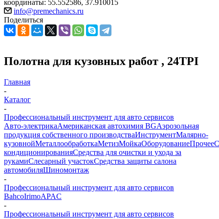
координаты: 55.552586, 37.910015
info@premechanics.ru
Поделиться
Полотна для кузовных работ , 24TPI
Главная
-
Каталог
-
Профессиональный инструмент для авто сервисов
Авто-электрика
Американская автохимия BG
Аэрозольная
продукция собственного производства
Инструмент
Малярно-
кузовной
Металлообработка
Метиз
Мойка
Оборудование
Прочее
кондиционирования
Средства для очистки и ухода за
руками
Слесарный участок
Средства защиты салона
автомобиля
Шиномонтаж
-
Профессиональный инструмент для авто сервисов
Bahco
Irimo
APAC
-
Профессиональный инструмент для авто сервисов