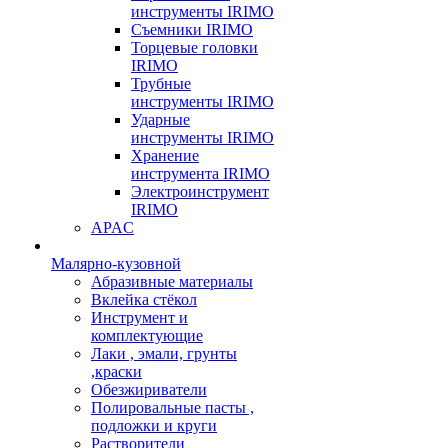
инструменты IRIMO
Съемники IRIMO
Торцевые головки
IRIMO
Трубные
инструменты IRIMO
Ударные
инструменты IRIMO
Хранение
инструмента IRIMO
Электроинструмент
IRIMO
APAC
Малярно-кузовной
Абразивные материалы
Вклейка стёкол
Инструмент и
комплектующие
Лаки , эмали, грунты
,краски
Обезжириватели
Полировальные пасты ,
подложки и круги
Растворители