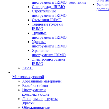
оплаты
инструменты IRIMO
компании
Услови
Спецодежда IRIMO
достав
Строительные
инструменты IRIMO
Съемники IRIMO
Торцевые головки
IRIMO
Трубные
инструменты IRIMO
Ударные
инструменты IRIMO
Хранение
инструмента IRIMO
Электроинструмент
IRIMO
APAC
Малярно-кузовной
Абразивные материалы
Вклейка стёкол
Инструмент и
комплектующие
Лаки , эмали, грунты
,краски
Обезжириватели