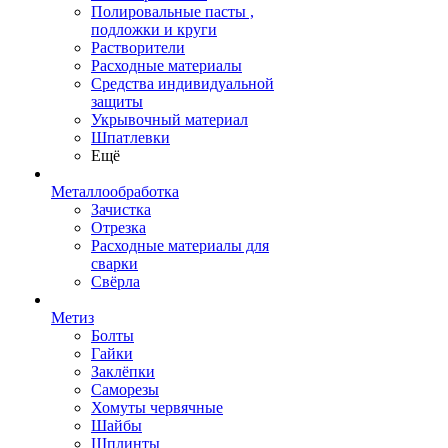
Полировальные пасты ,
подложки и круги
Растворители
Расходные материалы
Средства индивидуальной
защиты
Укрывочный материал
Шпатлевки
Ещё
Металлообработка
Зачистка
Отрезка
Расходные материалы для
сварки
Свёрла
Метиз
Болты
Гайки
Заклёпки
Саморезы
Хомуты червячные
Шайбы
Шплинты