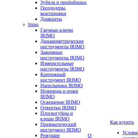
Зубила и пробойники
Гвоздодеры,
монтировки
Домкраты
Irimo
Гаечные ключи
IRIMO
Динамометрические
инструменты IRIMO
Зажимные
инструменты IRIMO
Измерительные
инструменты IRIMO
Крепежный
инструмент IRIMO
Напильники IRIMO
Ножницы и ножи
IRIMO
Освещение IRIMO
Отвертки IRIMO
Плоскогубцы и
клещи IRIMO
Как купить
Пневматический
инструмент IRIMO
Услови
Режущие
О