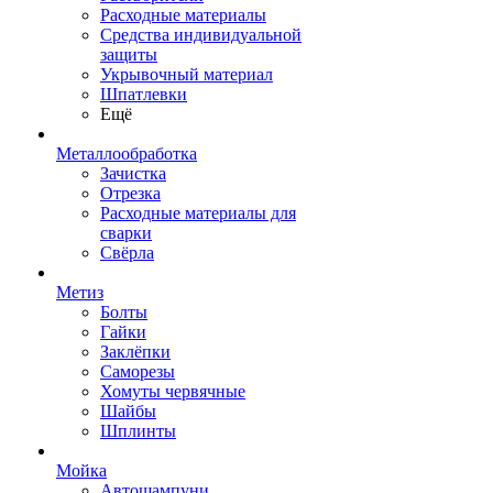
Расходные материалы
Средства индивидуальной
защиты
Укрывочный материал
Шпатлевки
Ещё
Металлообработка
Зачистка
Отрезка
Расходные материалы для
сварки
Свёрла
Метиз
Болты
Гайки
Заклёпки
Саморезы
Хомуты червячные
Шайбы
Шплинты
Мойка
Автошампуни