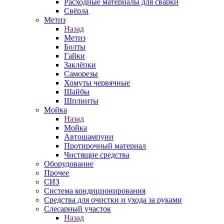
Расходные материалы для сварки
Свёрла
Метиз
Назад
Метиз
Болты
Гайки
Заклёпки
Саморезы
Хомуты червячные
Шайбы
Шплинты
Мойка
Назад
Мойка
Автошампуни
Протирочный материал
Чистящие средства
Оборудование
Прочее
СИЗ
Система кондиционирования
Средства для очистки и ухода за руками
Слесарный участок
Назад