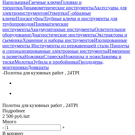
Напильники
Гаечные ключи
Головки и
трещотки
Динамометрические инструменты
Аксессуары для
электроинструментов
Отвертки
Г-образные
ключи
Плоскогубцы
Трубные ключи и инструменты для
трубопроводов
Пневматические
инструменты
Аккумуляторные инструменты
Осветительное
оборудование
Диагностические инструменты
Экстракторы и
съемники
Хранение и наборы инструментов
Изолированные
инструменты
Инструменты из нержавеющей стали
Пинцеты
и специализированные электронные инструменты
Измерение
и разметка
Ножовки
Стамески
Ножницы и ножи
Зажимы и
тиски
Молотки
Зубила и пробойники
Гвоздодеры,
монтировки
Домкраты
-
Полотна для кузовных работ , 24TPI
Полотна для кузовных работ , 24TPI
Подробнее
2 500
руб.
/шт
Много
-
+
В корзину