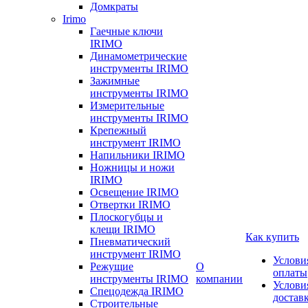
Домкраты
Irimo
Гаечные ключи
IRIMO
Динамометрические
инструменты IRIMO
Зажимные
инструменты IRIMO
Измерительные
инструменты IRIMO
Крепежный
инструмент IRIMO
Напильники IRIMO
Ножницы и ножи
IRIMO
Освещение IRIMO
Отвертки IRIMO
Плоскогубцы и
клещи IRIMO
Как купить
Пневматический
инструмент IRIMO
Услови
Режущие
О
оплаты
инструменты IRIMO
компании
Услови
Спецодежда IRIMO
достав
Строительные