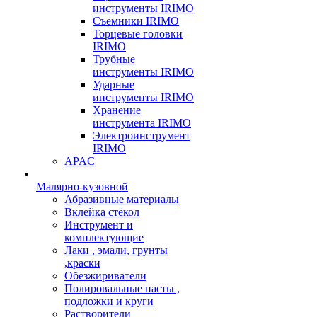
инструменты IRIMO
Съемники IRIMO
Торцевые головки
IRIMO
Трубные
инструменты IRIMO
Ударные
инструменты IRIMO
Хранение
инструмента IRIMO
Электроинструмент
IRIMO
APAC
Малярно-кузовной
Абразивные материалы
Вклейка стёкол
Инструмент и
комплектующие
Лаки , эмали, грунты
,краски
Обезжириватели
Полировальные пасты ,
подложки и круги
Растворители