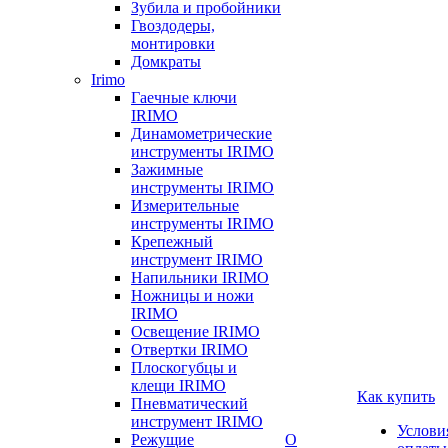
Зубила и пробойники
Гвоздодеры,
монтировки
Домкраты
Irimo
Гаечные ключи
IRIMO
Динамометрические
инструменты IRIMO
Зажимные
инструменты IRIMO
Измерительные
инструменты IRIMO
Крепежный
инструмент IRIMO
Напильники IRIMO
Ножницы и ножи
IRIMO
Освещение IRIMO
Отвертки IRIMO
Плоскогубцы и
клещи IRIMO
Как купить
Пневматический
инструмент IRIMO
Услови
Режущие
О