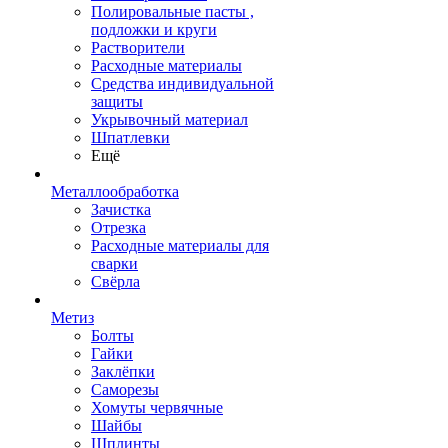
Полировальные пасты ,
подложки и круги
Растворители
Расходные материалы
Средства индивидуальной
защиты
Укрывочный материал
Шпатлевки
Ещё
Металлообработка
Зачистка
Отрезка
Расходные материалы для
сварки
Свёрла
Метиз
Болты
Гайки
Заклёпки
Саморезы
Хомуты червячные
Шайбы
Шплинты