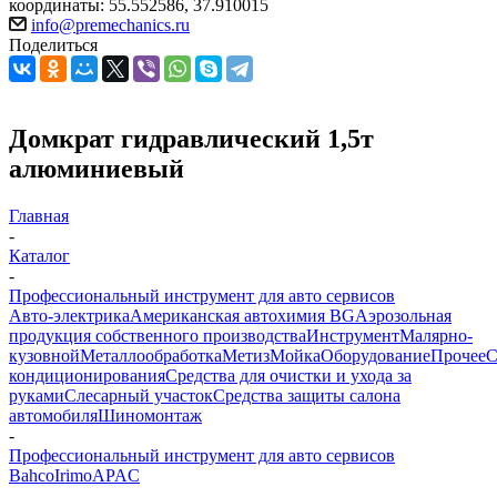
координаты: 55.552586, 37.910015
info@premechanics.ru
Поделиться
Домкрат гидравлический 1,5т
алюминиевый
Главная
-
Каталог
-
Профессиональный инструмент для авто сервисов
Авто-электрика
Американская автохимия BG
Аэрозольная
продукция собственного производства
Инструмент
Малярно-
кузовной
Металлообработка
Метиз
Мойка
Оборудование
Прочее
кондиционирования
Средства для очистки и ухода за
руками
Слесарный участок
Средства защиты салона
автомобиля
Шиномонтаж
-
Профессиональный инструмент для авто сервисов
Bahco
Irimo
APAC
-