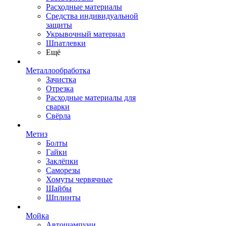
Расходные материалы
Средства индивидуальной
защиты
Укрывочный материал
Шпатлевки
Ещё
Металлообработка
Зачистка
Отрезка
Расходные материалы для
сварки
Свёрла
Метиз
Болты
Гайки
Заклёпки
Саморезы
Хомуты червячные
Шайбы
Шплинты
Мойка
Автошампуни