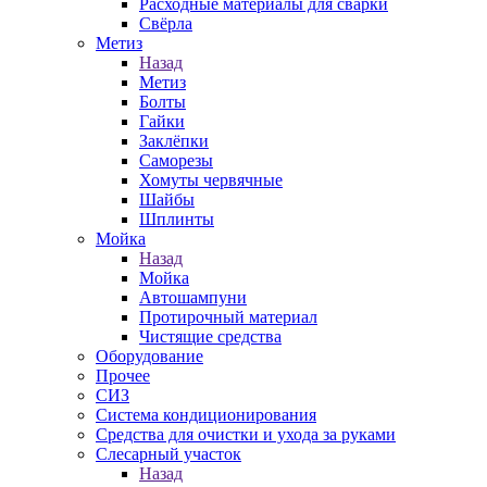
Расходные материалы для сварки
Свёрла
Метиз
Назад
Метиз
Болты
Гайки
Заклёпки
Саморезы
Хомуты червячные
Шайбы
Шплинты
Мойка
Назад
Мойка
Автошампуни
Протирочный материал
Чистящие средства
Оборудование
Прочее
СИЗ
Система кондиционирования
Средства для очистки и ухода за руками
Слесарный участок
Назад