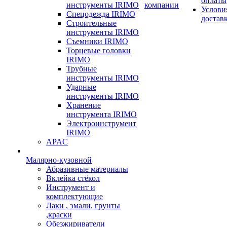
оплаты
инструменты IRIMO
компании
Услови
Спецодежда IRIMO
достав
Строительные
инструменты IRIMO
Съемники IRIMO
Торцевые головки
IRIMO
Трубные
инструменты IRIMO
Ударные
инструменты IRIMO
Хранение
инструмента IRIMO
Электроинструмент
IRIMO
APAC
Малярно-кузовной
Абразивные материалы
Вклейка стёкол
Инструмент и
комплектующие
Лаки , эмали, грунты
,краски
Обезжириватели