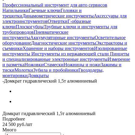
Профессиональный инструмент для авто сервисов
Напильники
Гаечные ключи
Головки и
трещотки
Динамометрические инструменты
Аксессуары для
электроинструментов
Отвертки
Г-образные
ключи
Плоскогубцы
Трубные ключи и инструменты для
трубопроводов
Пневматические
инструменты
Аккумуляторные инструменты
Осветительное
оборудование
Диагностические инструменты
Экстракторы и
съемники
Хранение и наборы инструментов
Изолированные
инструменты
Инструменты из нержавеющей стали
Пинцеты
и специализированные электронные инструменты
Измерение
и разметка
Ножовки
Стамески
Ножницы и ножи
Зажимы и
тиски
Молотки
Зубила и пробойники
Гвоздодеры,
монтировки
Домкраты
-
Домкрат гидравлический 1,5т алюминиевый
Домкрат гидравлический 1,5т алюминиевый
Подробнее
24 500
руб.
/шт
Много