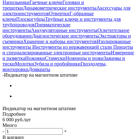
Напильники
Гаечные ключи
Головки и
трещотки
Динамометрические инструменты
Аксессуары для
электроинструментов
Отвертки
Г-образные
ключи
Плоскогубцы
Трубные ключи и инструменты для
трубопроводов
Пневматические
инструменты
Аккумуляторные инструменты
Осветительное
оборудование
Диагностические инструменты
Экстракторы и
съемники
Хранение и наборы инструментов
Изолированные
инструменты
Инструменты из нержавеющей стали
Пинцеты
и специализированные электронные инструменты
Измерение
и разметка
Ножовки
Стамески
Ножницы и ножи
Зажимы и
тиски
Молотки
Зубила и пробойники
Гвоздодеры,
монтировки
Домкраты
-
Индикатор на магнитном штативе
Индикатор на магнитном штативе
Подробнее
6 000
руб.
/шт
Много
-
+
В корзину