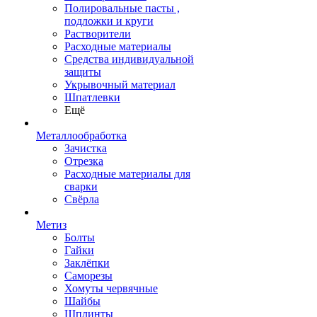
Полировальные пасты ,
подложки и круги
Растворители
Расходные материалы
Средства индивидуальной
защиты
Укрывочный материал
Шпатлевки
Ещё
Металлообработка
Зачистка
Отрезка
Расходные материалы для
сварки
Свёрла
Метиз
Болты
Гайки
Заклёпки
Саморезы
Хомуты червячные
Шайбы
Шплинты