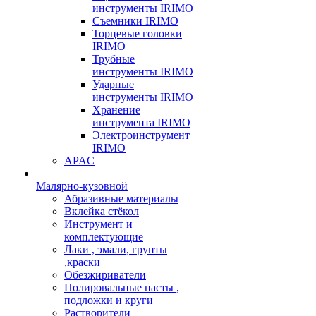
инструменты IRIMO
Съемники IRIMO
Торцевые головки
IRIMO
Трубные
инструменты IRIMO
Ударные
инструменты IRIMO
Хранение
инструмента IRIMO
Электроинструмент
IRIMO
APAC
Малярно-кузовной
Абразивные материалы
Вклейка стёкол
Инструмент и
комплектующие
Лаки , эмали, грунты
,краски
Обезжириватели
Полировальные пасты ,
подложки и круги
Растворители