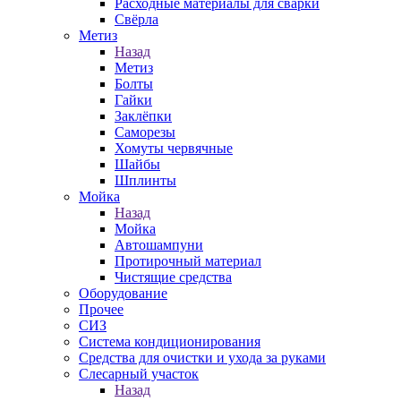
Расходные материалы для сварки
Свёрла
Метиз
Назад
Метиз
Болты
Гайки
Заклёпки
Саморезы
Хомуты червячные
Шайбы
Шплинты
Мойка
Назад
Мойка
Автошампуни
Протирочный материал
Чистящие средства
Оборудование
Прочее
СИЗ
Система кондиционирования
Средства для очистки и ухода за руками
Слесарный участок
Назад