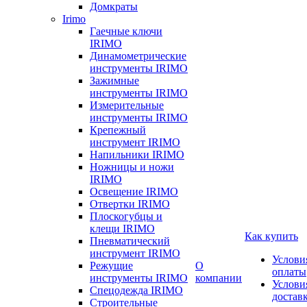
Домкраты
Irimo
Гаечные ключи
IRIMO
Динамометрические
инструменты IRIMO
Зажимные
инструменты IRIMO
Измерительные
инструменты IRIMO
Крепежный
инструмент IRIMO
Напильники IRIMO
Ножницы и ножи
IRIMO
Освещение IRIMO
Отвертки IRIMO
Плоскогубцы и
клещи IRIMO
Как купить
Пневматический
инструмент IRIMO
Услови
Режущие
О
оплаты
инструменты IRIMO
компании
Услови
Спецодежда IRIMO
достав
Строительные