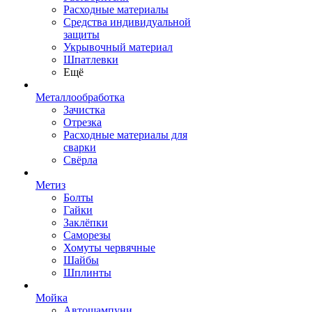
Расходные материалы
Средства индивидуальной
защиты
Укрывочный материал
Шпатлевки
Ещё
Металлообработка
Зачистка
Отрезка
Расходные материалы для
сварки
Свёрла
Метиз
Болты
Гайки
Заклёпки
Саморезы
Хомуты червячные
Шайбы
Шплинты
Мойка
Автошампуни