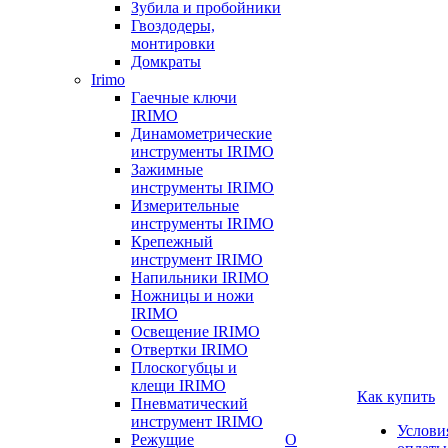
Зубила и пробойники
Гвоздодеры,
монтировки
Домкраты
Irimo
Гаечные ключи
IRIMO
Динамометрические
инструменты IRIMO
Зажимные
инструменты IRIMO
Измерительные
инструменты IRIMO
Крепежный
инструмент IRIMO
Напильники IRIMO
Ножницы и ножи
IRIMO
Освещение IRIMO
Отвертки IRIMO
Плоскогубцы и
клещи IRIMO
Как купить
Пневматический
инструмент IRIMO
Услови
Режущие
О