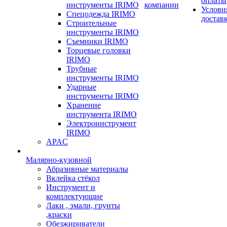
оплаты
инструменты IRIMO
компании
Услови
Спецодежда IRIMO
достав
Строительные
инструменты IRIMO
Съемники IRIMO
Торцевые головки
IRIMO
Трубные
инструменты IRIMO
Ударные
инструменты IRIMO
Хранение
инструмента IRIMO
Электроинструмент
IRIMO
APAC
Малярно-кузовной
Абразивные материалы
Вклейка стёкол
Инструмент и
комплектующие
Лаки , эмали, грунты
,краски
Обезжириватели