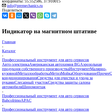
координаты: 55.552586, 37.910015
info@premechanics.ru
Поделиться
Индикатор на магнитном штативе
Главная
-
Каталог
-
Профессиональный инструмент для авто сервисов
Авто-электрика
Американская автохимия BG
Аэрозольная
продукция собственного производства
Инструмент
Малярно-
кузовной
Металлообработка
Метиз
Мойка
Оборудование
Прочее
кондиционирования
Средства для очистки и ухода за
руками
Слесарный участок
Средства защиты салона
автомобиля
Шиномонтаж
-
Профессиональный инструмент для авто сервисов
Bahco
Irimo
APAC
-
Профессиональный инструмент для авто сервисов